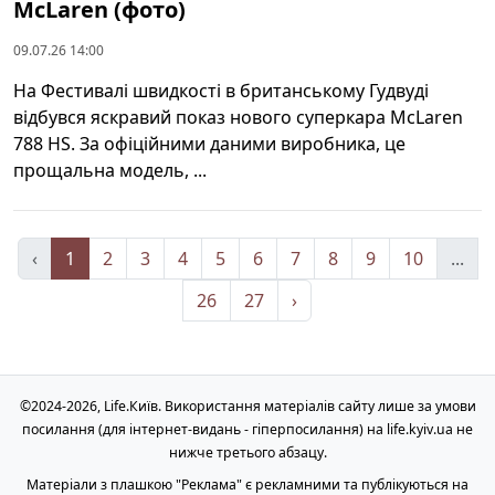
McLaren (фото)
09.07.26 14:00
На Фестивалі швидкості в британському Гудвуді
відбувся яскравий показ нового суперкара McLaren
788 HS. За офіційними даними виробника, це
прощальна модель, ...
‹
1
2
3
4
5
6
7
8
9
10
...
26
27
›
©2024-2026, Life.Київ. Використання матеріалів сайту лише за умови
посилання (для інтернет-видань - гіперпосилання) на life.kyiv.ua не
нижче третього абзацу.
Матеріали з плашкою "Реклама" є рекламними та публікуються на