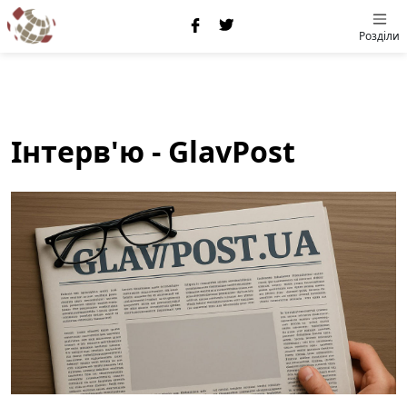
Розділи
Інтерв'ю - GlavPost