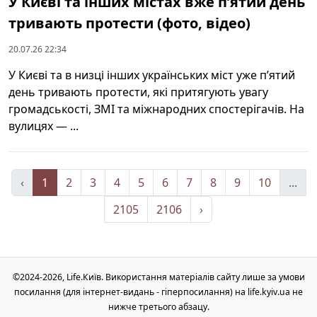
У Києві та інших містах вже п’ятий день
тривають протести (фото, відео)
20.07.26 22:34
У Києві та в низці інших українських міст уже п’ятий
день тривають протести, які притягують увагу
громадськості, ЗМІ та міжнародних спостерігачів. На
вулицях — ...
‹
1
2
3
4
5
6
7
8
9
10
...
2105
2106
›
©2024-2026, Life.Київ. Використання матеріалів сайту лише за умови
посилання (для інтернет-видань - гіперпосилання) на life.kyiv.ua не
нижче третього абзацу.