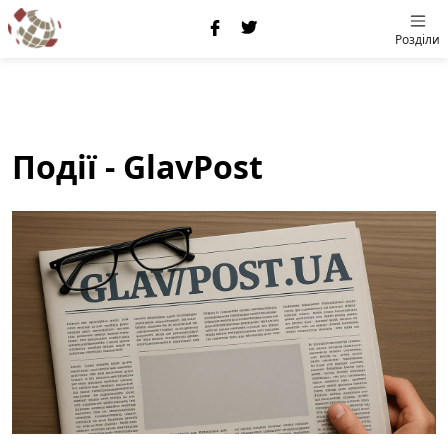
Розділи
Події - GlavPost