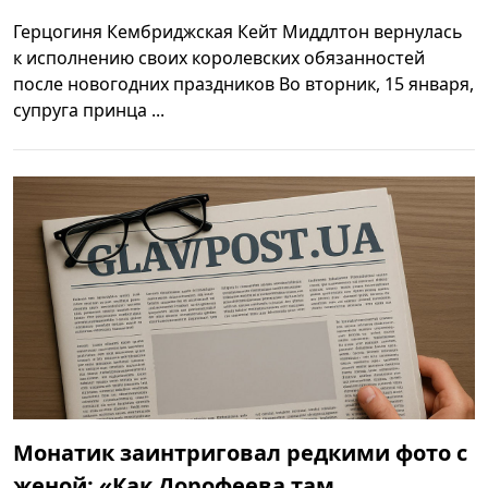
Герцогиня Кембриджская Кейт Миддлтон вернулась
к исполнению своих королевских обязанностей
после новогодних праздников Во вторник, 15 января,
супруга принца ...
Монатик заинтриговал редкими фото с
женой: «Как Дорофеева там