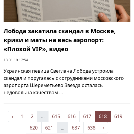
Лобода закатила скандал в Москве,
крики и маты на весь аэропорт:
«Плохой VIP», видео
13.01.19 17:54
Украинская певица Светлана Лобода устроила
скандал и поругалась с сотрудниками московского
аэропорта Шереметьево Звезда осталась
недовольна качеством ...
‹
1
2
...
615
616
617
618
619
620
621
...
637
638
›