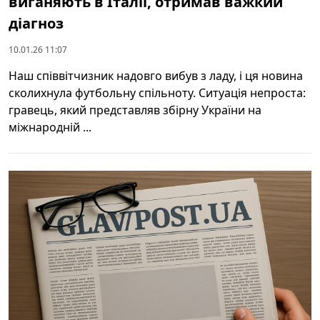
виганяють в Італії, отримав важкий
діагноз
10.01.26 11:07
Наш співвітчизник надовго вибув з ладу, і ця новина
сколихнула футбольну спільноту. Ситуація непроста:
гравець, який представляв збірну України на
міжнародній ...