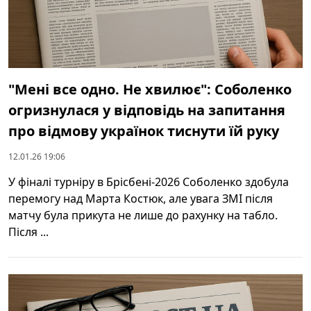
"Мені все одно. Не хвилює": Соболенко
огризнулася у відповідь на запитання
про відмову українок тиснути їй руку
12.01.26 19:06
У фіналі турніру в Брісбені-2026 Соболенко здобула
перемогу над Марта Костюк, але увага ЗМІ після
матчу була прикута не лише до рахунку на табло.
Після ...