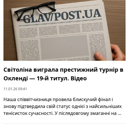
Світоліна виграла престижний турнір в
Окленді — 19-й титул. Відео
11.01.26 09:41
Наша співвітчизниця провела блискучий фінал і
знову підтвердила свій статус однієї з найсильніших
тенісисток сучасності. У післядовгому змаганні на ...