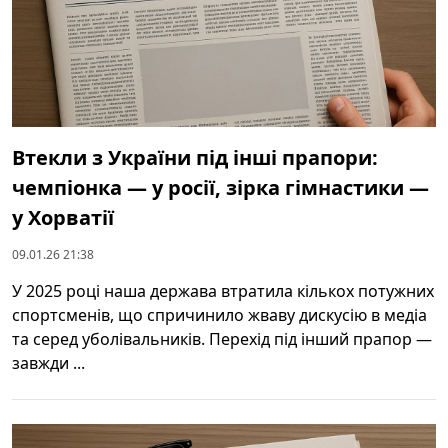
Втекли з України під інші прапори:
чемпіонка — у росії, зірка гімнастики —
у Хорватії
09.01.26 21:38
У 2025 році наша держава втратила кількох потужних
спортсменів, що спричинило жваву дискусію в медіа
та серед уболівальників. Перехід під інший прапор —
завжди ...