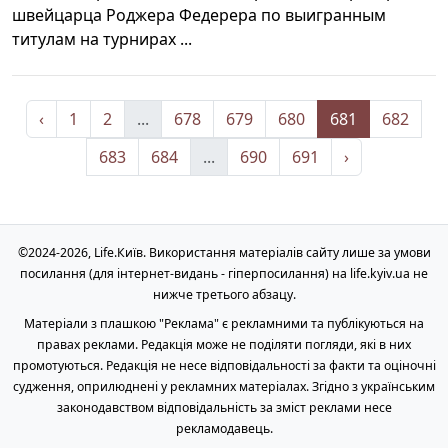
швейцарца Роджера Федерера по выигранным
титулам на турнирах ...
‹
1
2
...
678
679
680
681
682
683
684
...
690
691
›
©2024-2026, Life.Київ. Використання матеріалів сайту лише за умови
посилання (для інтернет-видань - гіперпосилання) на life.kyiv.ua не
нижче третього абзацу.
Матеріали з плашкою "Реклама" є рекламними та публікуються на
правах реклами. Редакція може не поділяти погляди, які в них
промотуються. Редакція не несе відповідальності за факти та оціночні
судження, оприлюднені у рекламних матеріалах. Згідно з українським
законодавством відповідальність за зміст реклами несе
рекламодавець.