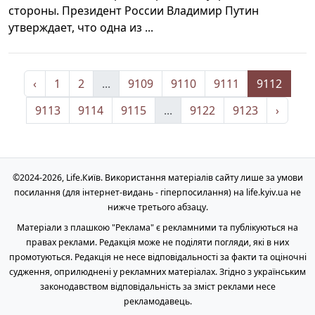
стороны. Президент России Владимир Путин
утверждает, что одна из ...
‹
1
2
...
9109
9110
9111
9112
9113
9114
9115
...
9122
9123
›
©2024-2026, Life.Київ. Використання матеріалів сайту лише за умови
посилання (для інтернет-видань - гіперпосилання) на life.kyiv.ua не
нижче третього абзацу.
Матеріали з плашкою "Реклама" є рекламними та публікуються на
правах реклами. Редакція може не поділяти погляди, які в них
промотуються. Редакція не несе відповідальності за факти та оціночні
судження, оприлюднені у рекламних матеріалах. Згідно з українським
законодавством відповідальність за зміст реклами несе
рекламодавець.