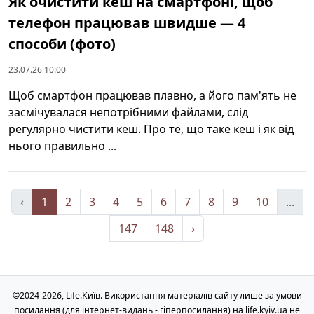
Як очистити кеш на смартфоні, щоб
телефон працював швидше — 4
способи (фото)
23.07.26 10:00
Щоб смартфон працював плавно, а його пам'ять не
засмічувалася непотрібними файлами, слід
регулярно чистити кеш. Про те, що таке кеш і як від
нього правильно ...
‹
1
2
3
4
5
6
7
8
9
10
...
147
148
›
©2024-2026, Life.Київ. Використання матеріалів сайту лише за умови
посилання (для інтернет-видань - гіперпосилання) на life.kyiv.ua не