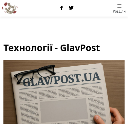
Розділи
Технології - GlavPost