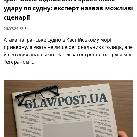
удару по судну: експерт назвав можливі
сценарії
26.07.26 23:34
Атака на іранське судно в Каспійському морі
привернула увагу не лише регіональних столиць, але
й світових аналітиків. На тлі загострення напруги між
Тегераном ...