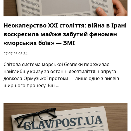
Неокаперство XXI століття: війна в Ірані
воскресила майже забутий феномен
«морських боїв» — ЗМІ
27.07.26 03:34
Світова система морської безпеки переживає
найглибшу кризу за останні десятиліття: напруга
довкола Ормузької протоки — лише одне з виявів
ширшого процесу. Він ...