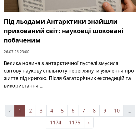
Під льодами Антарктики знайшли
прихований світ: науковці шоковані
побаченим
26.07.26 23:00
Велика новина з антарктичної пустелі змусила
світову наукову спільноту переглянути уявлення про
життя під кригою. Після багаторічних експедицій та
використання ...
‹
1
2
3
4
5
6
7
8
9
10
...
1174
1175
›