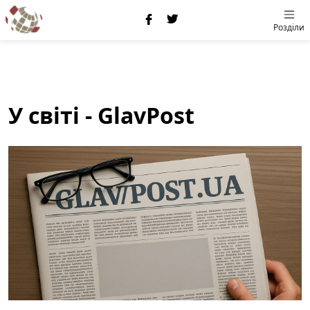
Розділи
У світі - GlavPost