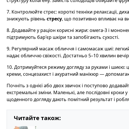
структуру колагену. Замість солодощів обирайте фрукт
7. Контролюйте стрес: короткі техніки релаксації, ди
знижують рівень
стресу
, що позитивно впливає на ви
8. Додавайте у раціон корисні жири: омега-3 і мононе
підтримують бар'єр шкіри та запобігають сухості.
9. Регулярний масаж обличчя і самомасаж шиї: легк
надає обличчю свіжості. Достатньо 5–10 хвилин вечір
10. Дотримуйтеся режиму догляду за руками і шиєю: 
креми, сонцезахист і акуратний манікюр — допомаг
Почніть з однієї або двох звичок і поступово додавайт
екстремальні зміни. Маленькі, але послідовні кроки 
щоденного догляду дають помітний результат і робл
Читайте також: