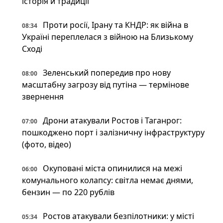
історія й традиції
Проти росії, Ірану та КНДР: як війна в
08:34
Україні переплелася з війною на Близькому
Сході
Зеленський попередив про нову
08:00
масштабну загрозу від путіна — термінове
звернення
Дрони атакували Ростов і Таганрог:
07:00
пошкоджено порт і залізничну інфраструктуру
(фото, відео)
Окуповані міста опинилися на межі
06:00
комунального колапсу: світла немає днями,
бензин — по 220 рублів
Ростов атакували безпілотники: у місті
05:34