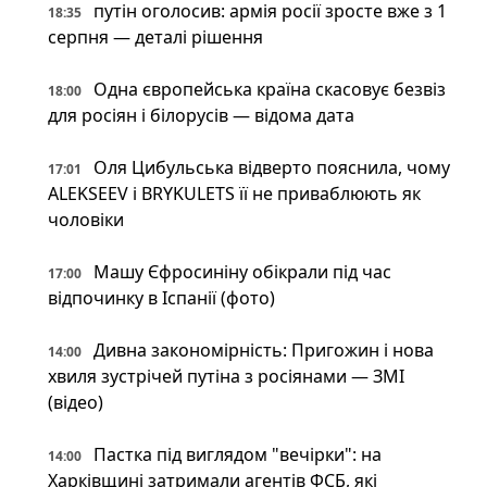
путін оголосив: армія росії зросте вже з 1
18:35
серпня — деталі рішення
Одна європейська країна скасовує безвіз
18:00
для росіян і білорусів — відома дата
Оля Цибульська відверто пояснила, чому
17:01
ALEKSEEV і BRYKULETS її не приваблюють як
чоловіки
Машу Єфросиніну обікрали під час
17:00
відпочинку в Іспанії (фото)
Дивна закономірність: Пригожин і нова
14:00
хвиля зустрічей путіна з росіянами — ЗМІ
(відео)
Пастка під виглядом "вечірки": на
14:00
Харківщині затримали агентів ФСБ, які