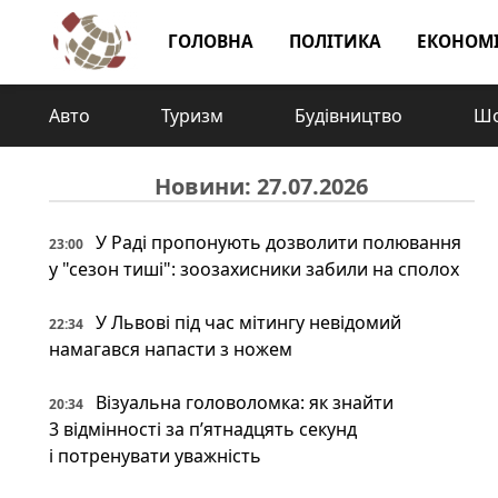
ГОЛОВНА
ПОЛІТИКА
ЕКОНОМ
Авто
Туризм
Будівництво
Шо
Новини: 27.07.2026
У Раді пропонують дозволити полювання
23:00
у "сезон тиші": зоозахисники забили на сполох
У Львові під час мітингу невідомий
22:34
намагався напасти з ножем
Візуальна головоломка: як знайти
20:34
3 відмінності за п’ятнадцять секунд
і потренувати уважність