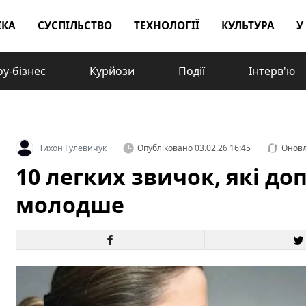
ІКА
СУСПІЛЬСТВО
ТЕХНОЛОГІЇ
КУЛЬТУРА
У
у-бізнес
Курйози
Події
Інтерв'ю
Тихон Гулевичук
Опубліковано
03.02.26 16:45
Онов
10 легких звичок, які д
молодше