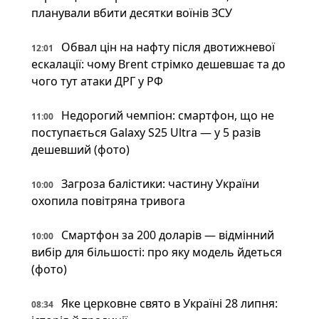
планували вбити десятки воїнів ЗСУ
Обвал цін на нафту після двотижневої
12:01
ескалації: чому Brent стрімко дешевшає та до
чого тут атаки ДРГ у РФ
Недорогий чемпіон: смартфон, що не
11:00
поступається Galaxy S25 Ultra — у 5 разів
дешевший (фото)
Загроза балістики: частину України
10:00
охопила повітряна тривога
Смартфон за 200 доларів — відмінний
10:00
вибір для більшості: про яку модель йдеться
(фото)
Яке церковне свято в Україні 28 липня:
08:34