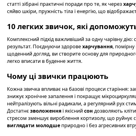
статті зібрані практичні поради про те, як через
харч
сяйво шкіри, пружність тіла і енергію, що відображаєт
10 легких звичок, які допоможу
Комплексний підхід важливіший за одну чарівну дію: 
результат. Поєднуючи здорове
харчування
, помірну
щоденний догляд, ви створите основу для природного
легко вписати в буденне життя.
Чому ці звички працюють
Кожна звичка впливає на базові процеси старіння: за
знижує хронічне запалення і покращує мікроциркуля
нейтралізують вільні радикали, а регулярний рух сти
Достатнє
зволоження
і якісний
сон
дозволяють кліти
стресом зменшує вироблення кортизолу, що руйнує ст
виглядати молодше
природно і без агресивних втр