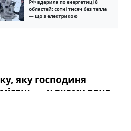
РФ вдарила по енергетиці 8
областей: сотні тисяч без тепла
— що з електрикою
ку, яку господиня
місяць — у якому вона