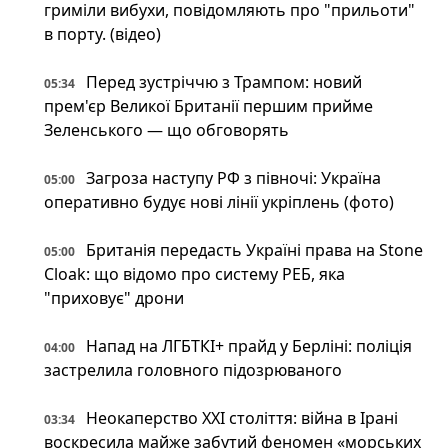
гриміли вибухи, повідомляють про "прильоти"
в порту. (відео)
Перед зустріччю з Трампом: новий
05:34
прем'єр Великої Британії першим прийме
Зеленського — що обговорять
Загроза наступу РФ з півночі: Україна
05:00
оперативно будує нові лінії укріплень (фото)
Британія передасть Україні права на Stone
05:00
Cloak: що відомо про систему РЕБ, яка
"приховує" дрони
Напад на ЛГБТКІ+ прайд у Берліні: поліція
04:00
застрелила головного підозрюваного
Неокаперство XXI століття: війна в Ірані
03:34
воскресила майже забутий феномен «морських