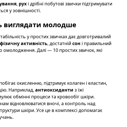
ування
,
рух
і дрібні побутові звички підтримувати
ься у зовнішності.
ть виглядати молодше
стабільність у простих звичках дає довготривалий
фізичну активність
, достатній
сон
і правильний
 омолодження. Далі — 10 простих звичок, які
побігає окисленню, підтримує колаген і еластин,
цію. Наприклад,
антиоксиданти
з їжі
мулює обмінні процеси та кровообіг шкіри.
нам відновлюватися вночі, а контроль над
руктури шкіри. Усе це в комплексі допомагає
учань.