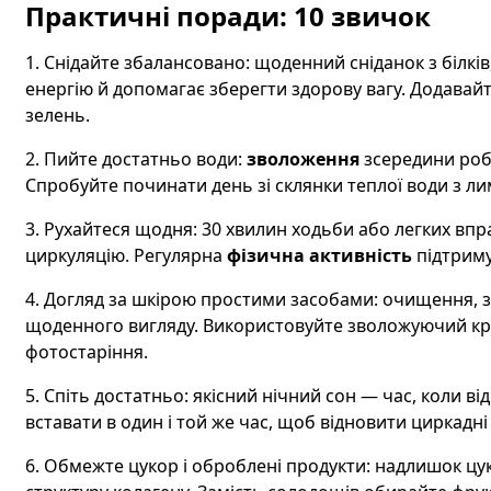
Практичні поради: 10 звичок
1. Снідайте збалансовано: щоденний сніданок з білків
енергію й допомагає зберегти здорову вагу. Додавай
зелень.
2. Пийте достатньо води:
зволоження
зсередини роб
Спробуйте починати день зі склянки теплої води з л
3. Рухайтеся щодня: 30 хвилин ходьби або легких впр
циркуляцію. Регулярна
фізична активність
підтриму
4. Догляд за шкірою простими засобами: очищення, з
щоденного вигляду. Використовуйте зволожуючий кре
фотостаріння.
5. Спіть достатньо: якісний нічний сон — час, коли в
вставати в один і той же час, щоб відновити циркадні
6. Обмежте цукор і оброблені продукти: надлишок цук