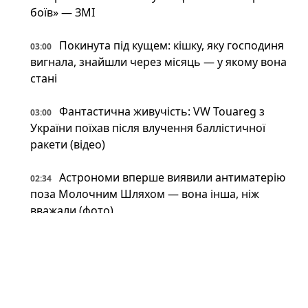
боїв» — ЗМІ
Покинута під кущем: кішку, яку господиня
03:00
вигнала, знайшли через місяць — у якому вона
стані
Фантастична живучість: VW Touareg з
03:00
України поїхав після влучення баллістичної
ракети (відео)
Астрономи вперше виявили антиматерію
02:34
поза Молочним Шляхом — вона інша, ніж
вважали (фото)
Патрульні встигли вибігти з авто перед
02:34
ударом: у Краматорську є поранений
Пожежна криза у Франції — Макрон
02:01