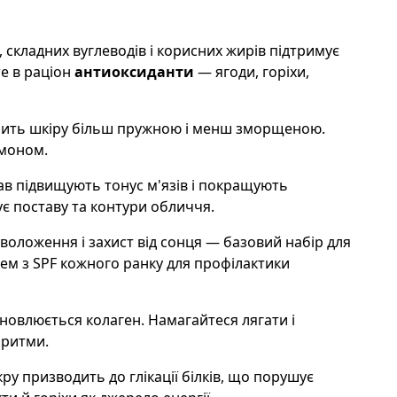
, складних вуглеводів і корисних жирів підтримує
те в раціон
антиоксиданти
— ягоди, горіхи,
ить шкіру більш пружною і менш зморщеною.
имоном.
ав підвищують тонус м'язів і покращують
є поставу та контури обличчя.
воложення і захист від сонця — базовий набір для
м з SPF кожного ранку для профілактики
ідновлюється колаген. Намагайтеся лягати і
 ритми.
ру призводить до глікації білків, що порушує