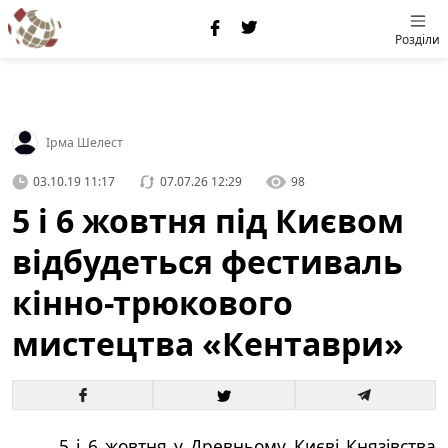
Розділи
Ірма Шелест
03.10.19 11:17
07.07.26 12:29
98
5 і 6 жовтня під Києвом
відбудеться фестиваль
кінно-трюкового
мистецтва «Кентаври»
5 і 6 жовтня у Древньому Києві Князівства