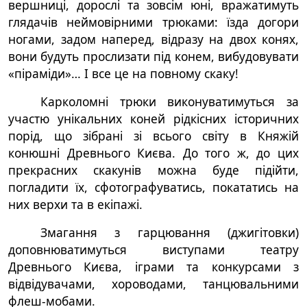
вершниці, дорослі та зовсім юні, вражатимуть
глядачів неймовірними трюками: їзда догори
ногами, задом наперед, відразу на двох конях,
вони будуть прослизати під конем, вибудовувати
«піраміди»… І все це на повному скаку!
Карколомні трюки виконуватимуться за
участю унікальних коней рідкісних історичних
порід, що зібрані зі всього світу в Княжій
конюшні Древнього Києва. До того ж, до цих
прекрасних скакунів можна буде підійти,
погладити їх, сфотографуватись, покататись на
них верхи та в екіпажі.
Змагання з гарцювання (джигітовки)
доповнюватимуться виступами театру
Древнього Києва, іграми та конкурсами з
відвідувачами, хороводами, танцювальними
флеш-мобами.