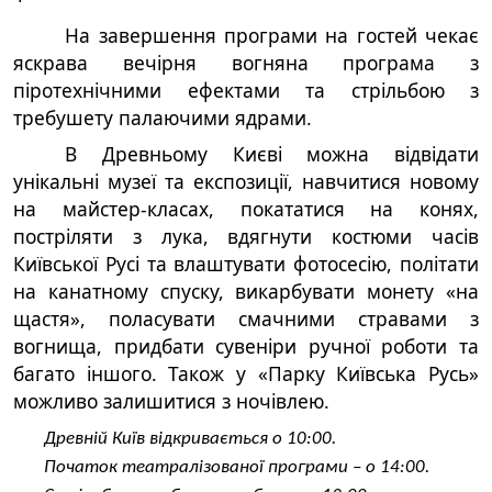
На завершення програми на гостей чекає
яскрава вечірня вогняна програма
з
піротехнічними ефектами та
стрільбою з
требушету палаючими ядрами.
В Древньому Києві можна відвідати
унікальні музеї та експозиції, навчитися новому
на майстер-класах, покататися на конях,
постріляти з лука, вдягнути костюми часів
Київської Русі та влаштувати фотосесію, політати
на канатному спуску, викарбувати монету «на
щастя», поласувати смачними стравами з
вогнища, придбати сувеніри ручної роботи та
багато іншого. Також у «Парку Київська Русь»
можливо залишитися з ночівлею.
Древній Київ відкривається о 10:00.
Початок театралізованої програми – о 1
4
:
0
0.