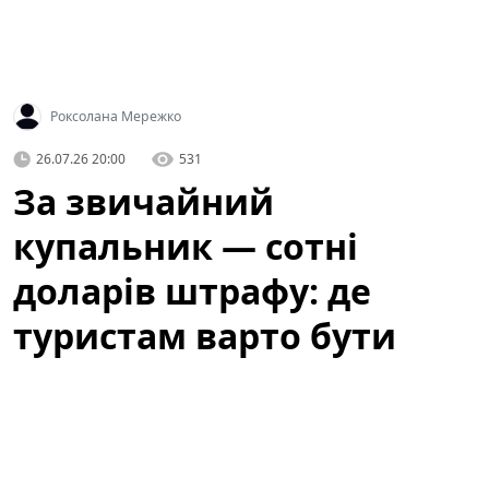
Роксолана Мережко
26.07.26 20:00
531
За звичайний
купальник — сотні
доларів штрафу: де
туристам варто бути
обережними