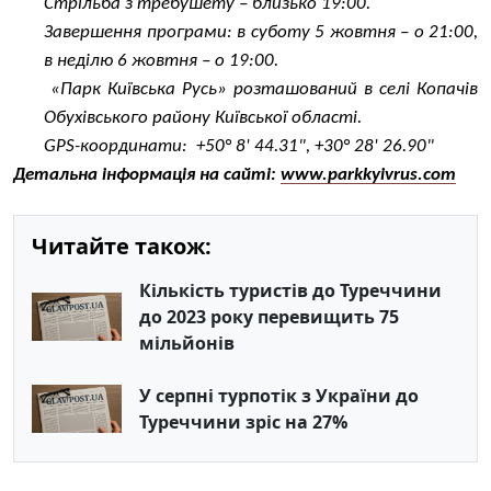
Стрільба з требушету – близько 19:00.
Завершення програми: в суботу 5 жовтня
– о 2
1
:00,
в неділю
6
жовтня – о 19:00.
«Парк Київська Русь» розташований в селі Копачів
Обухівського району Київської області.
GPS
-
координати: +50° 8' 44.31", +30° 28' 26.90"
Детальна інформація на сайті:
www.parkkyivrus.com
Читайте також:
Кількість туристів до Туреччини
до 2023 року перевищить 75
мільйонів
У серпні турпотік з України до
Туреччини зріс на 27%