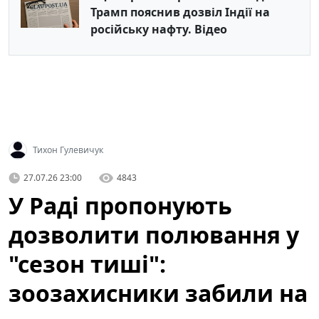
Трамп пояснив дозвіл Індії на
російську нафту. Відео
Тихон Гулевичук
27.07.26 23:00
4843
У Раді пропонують
дозволити полювання у
"сезон тиші":
зоозахисники забили на