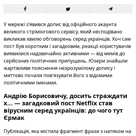
У мережі з’явився допис від офіційного акаунта
великого стрімінгового сервісу, який несподівано
викликав хвилю обговорень серед українців. Хоч сам
пост був коротким і загадковим, реакції користувачів
виявилися надзвичайно активними — від мемів до
серйозних політичних припущень. Юзери знайшли
жартівливе пояснення незрозумілому допису і
миттєво почали пов'язувати його з відомими
політичними іменами.
Андрію Борисовичу, досить страждати
х... — загадковий пост Netflix став
вірусним серед українців: до чого тут
Єрмак
Публікація, яка містила фрагмент фрази з натяком на