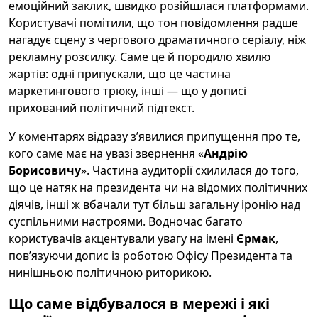
емоційний заклик, швидко розійшлася платформами.
Користувачі помітили, що тон повідомлення радше
нагадує сцену з чергового драматичного серіалу, ніж
рекламну розсилку. Саме це й породило хвилю
жартів: одні припускали, що це частина
маркетингового трюку, інші — що у дописі
прихований політичний підтекст.
У коментарях відразу з’явилися припущення про те,
кого саме має на увазі звернення «
Андрію
Борисовичу
». Частина аудиторії схилилася до того,
що це натяк на президента чи на відомих політичних
діячів, інші ж вбачали тут більш загальну іронію над
суспільними настроями. Водночас багато
користувачів акцентували увагу на імені
Єрмак
,
пов’язуючи допис із роботою Офісу Президента та
нинішньою політичною риторикою.
Що саме відбувалося в мережі і які