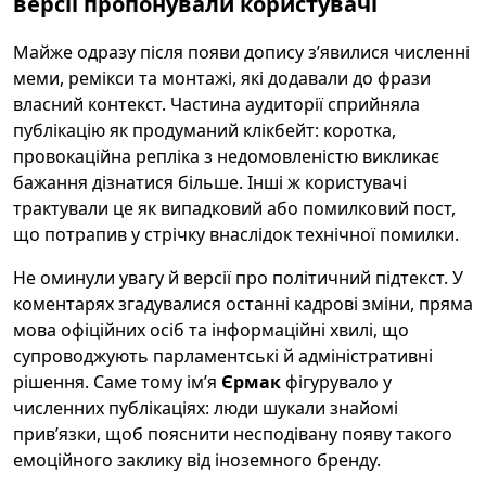
версії пропонували користувачі
Майже одразу після появи допису з’явилися численні
меми, ремікси та монтажі, які додавали до фрази
власний контекст. Частина аудиторії сприйняла
публікацію як продуманий клікбейт: коротка,
провокаційна репліка з недомовленістю викликає
бажання дізнатися більше. Інші ж користувачі
трактували це як випадковий або помилковий пост,
що потрапив у стрічку внаслідок технічної помилки.
Не оминули увагу й версії про політичний підтекст. У
коментарях згадувалися останні кадрові зміни, пряма
мова офіційних осіб та інформаційні хвилі, що
супроводжують парламентські й адміністративні
рішення. Саме тому ім’я
Єрмак
фігурувало у
численних публікаціях: люди шукали знайомі
прив’язки, щоб пояснити несподівану появу такого
емоційного заклику від іноземного бренду.