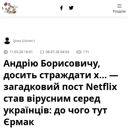
Розділи
Ірма Шелест
11.03.26 16:01
08.07.26 04:54
171
Андрію Борисовичу,
досить страждати х... —
загадковий пост Netflix
став вірусним серед
українців: до чого тут
Єрмак