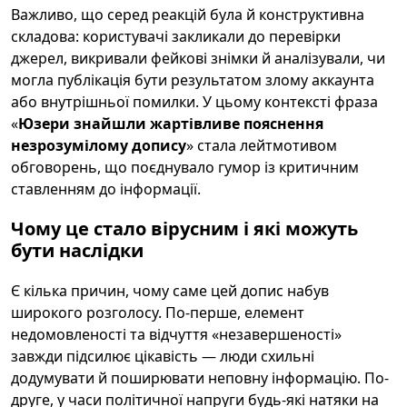
Важливо, що серед реакцій була й конструктивна
складова: користувачі закликали до перевірки
джерел, викривали фейкові знімки й аналізували, чи
могла публікація бути результатом злому аккаунта
або внутрішньої помилки. У цьому контексті фраза
«
Юзери знайшли жартівливе пояснення
незрозумілому допису
» стала лейтмотивом
обговорень, що поєднувало гумор із критичним
ставленням до інформації.
Чому це стало вірусним і які можуть
бути наслідки
Є кілька причин, чому саме цей допис набув
широкого розголосу. По-перше, елемент
недомовленості та відчуття «незавершеності»
завжди підсилює цікавість — люди схильні
додумувати й поширювати неповну інформацію. По-
друге, у часи політичної напруги будь-які натяки на