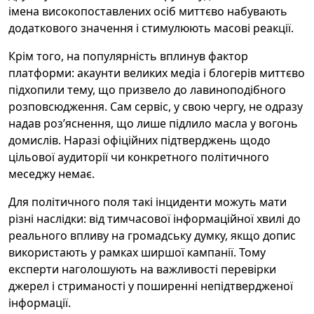
імена високопоставлених осіб миттєво набувають
додаткового значення і стимулюють масові реакції.
Крім того, на популярність вплинув фактор
платформи: акаунти великих медіа і блогерів миттєво
підхопили тему, що призвело до лавиноподібного
розповсюдження. Сам сервіс, у свою чергу, не одразу
надав роз’яснення, що лише підлило масла у вогонь
домислів. Наразі офіційних підтверджень щодо
цільової аудиторії чи конкретного політичного
меседжу немає.
Для політичного поля такі інциденти можуть мати
різні наслідки: від тимчасової інформаційної хвилі до
реального впливу на громадську думку, якщо допис
використають у рамках ширшої кампанії. Тому
експерти наголошують на важливості перевірки
джерел і стриманості у поширенні непідтвердженої
інформації.