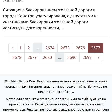
05.03.17 15:59
Ситуация с блокированием железной дороги в
городе Конотоп урегулирована, с депутатами и
участниками блокировки железной дороги
достигнуты договоренности, ...
‹
1
2
...
2674
2675
2676
2677
2678
2679
2680
...
2696
2697
›
©2024-2026, Life.Київ. Використання матеріалів сайту лише за умови
посилання (для інтернет-видань - гіперпосилання) на life.kyiv.ua не
нижче третього абзацу.
Матеріали з плашкою "Реклама" є рекламними та публікуються на
правах реклами. Редакція може не поділяти погляди, які в них
промотуються. Редакція не несе відповідальності за факти та оціночні