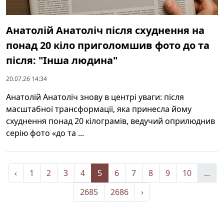
Анатолій Анатоліч після схуднення на
понад 20 кіло приголомшив фото до та
після: "Інша людина"
20.07.26 14:34
Анатолій Анатоліч знову в центрі уваги: після
масштабної трансформації, яка принесла йому
схуднення понад 20 кілограмів, ведучий оприлюднив
серію фото «до та ...
‹
1
2
3
4
5
6
7
8
9
10
...
2685
2686
›