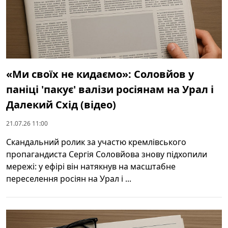
«Ми своїх не кидаємо»: Соловйов у
паніці 'пакує' валізи росіянам на Урал і
Далекий Схід (відео)
21.07.26 11:00
Скандальний ролик за участю кремлівського
пропагандиста Сергія Соловйова знову підхопили
мережі: у ефірі він натякнув на масштабне
переселення росіян на Урал і ...