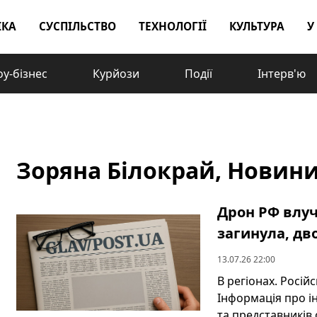
ІКА
СУСПІЛЬСТВО
ТЕХНОЛОГІЇ
КУЛЬТУРА
У
у-бізнес
Курйози
Події
Інтерв'ю
Зоряна Білокрай, Новини -
Дрон РФ влуч
загинула, дв
13.07.26 22:00
В регіонах. Росі
Інформація про і
та представників 