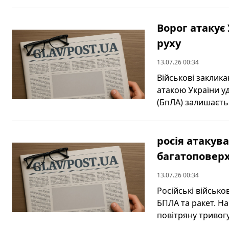
Ворог атакує
руху
13.07.26 00:34
Військові заклика
атакою України 
(БпЛА) залишаєть
росія атакув
багатоповерх
13.07.26 00:34
Російські військо
БПЛА та ракет. На
повітряну тривогу, 