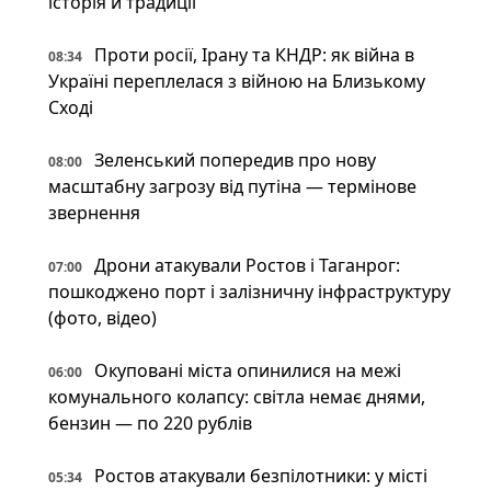
історія й традиції
Проти росії, Ірану та КНДР: як війна в
08:34
Україні переплелася з війною на Близькому
Сході
Зеленський попередив про нову
08:00
масштабну загрозу від путіна — термінове
звернення
Дрони атакували Ростов і Таганрог:
07:00
пошкоджено порт і залізничну інфраструктуру
(фото, відео)
Окуповані міста опинилися на межі
06:00
комунального колапсу: світла немає днями,
бензин — по 220 рублів
Ростов атакували безпілотники: у місті
05:34