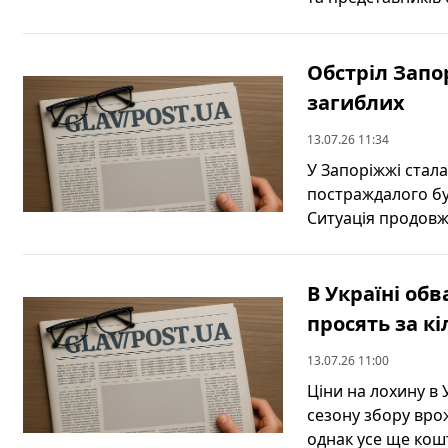
Обстріл Запор
загиблих
13.07.26 11:34
У Запоріжжі стала
постраждалого бу
Ситуація продовж
В Україні обв
просять за к
13.07.26 11:00
Ціни на лохину в 
сезону збору вро
однак усе ще кошт