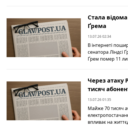
Стала відома
Ґрема
13.07.26 02:34
В інтернеті поши
сенатора Ліндсі Ґ
Ґрем помер 11 лип
Через атаку 
тисяч абонен
13.07.26 01:35
Майже 70 тисяч аб
електропостачання
впливає на життєді