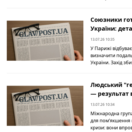
Союзники го
України: дета
13.07.26 10:35
У Парижі відбува
визначити подаль
України. Захід зби
Людський "г
— результат 
13.07.26 10:34
Міжнародна група
для пом’якшення 
кризи: вони впров