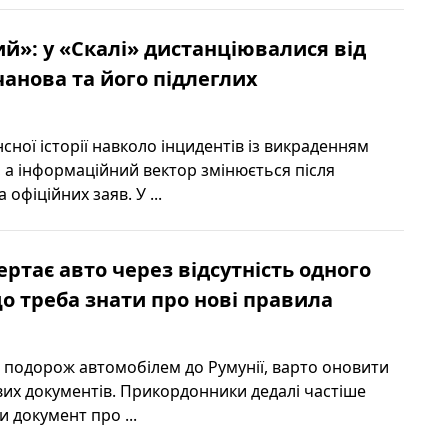
ий»: у «Скалі» дистанціювалися від
анова та його підлеглих
сної історії навколо інцидентів із викраденням
, а інформаційний вектор змінюється після
 офіційних заяв. У ...
ертає авто через відсутність одного
о треба знати про нові правила
 подорож автомобілем до Румунії, варто оновити
вих документів. Прикордонники дедалі частіше
 документ про ...