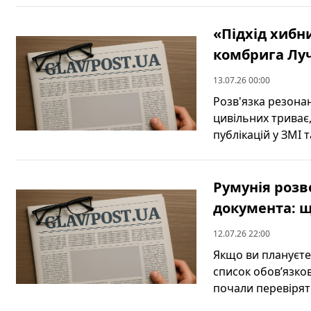
«Підхід хибн
комбрига Луч
13.07.26 00:00
Розв'язка резонан
цивільних триває
публікацій у ЗМІ та
Румунія розв
документа: щ
12.07.26 22:00
Якщо ви плануєте
список обовʼязко
почали перевіряти