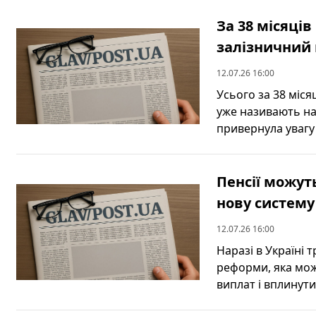
За 38 місяців
залізничний 
12.07.26 16:00
Усього за 38 міся
уже називають на
привернула увагу у
Пенсії можут
нову систему
12.07.26 16:00
Наразі в Україні
реформи, яка мож
виплат і вплинути