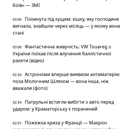
боїв» — ЗМІ
Покинута під кущем: кішку, яку господиня
03:00
вигнала, знайшли через місяць — у якому вона
стані
Фантастична живучість: VW Touareg з
03:00
України поїхав після влучення баллістичної
ракети (відео)
Астрономи вперше виявили антиматерію
02:34
поза Молочним Шляхом — вона інша, ніж
вважали (фото)
Патрульні встигли вибігти з авто перед
02:34
ударом: у Краматорську є поранений
Пожежна криза у Франції — Макрон
02:01