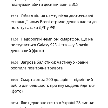
планували вбити десятки воїнів ЗСУ
Обвал цін на нафту після двотижневої
12:01
ескалації: чому Brent стрімко дешевшає та до
чого тут атаки ДРГ у РФ
Недорогий чемпіон: смартфон, що не
11:00
поступається Galaxy S25 Ultra — у 5 разів
дешевший (фото)
Загроза балістики: частину України
10:00
охопила повітряна тривога
Смартфон за 200 доларів — відмінний
10:00
вибір для більшості: про яку модель йдеться
(фото)
Яке церковне свято в Україні 28 липня:
08:34