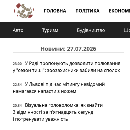
ГОЛОВНА
ПОЛІТИКА
ЕКОНОМ
Авто
Туризм
Будівництво
Шо
Новини: 27.07.2026
У Раді пропонують дозволити полювання
23:00
у "сезон тиші": зоозахисники забили на сполох
У Львові під час мітингу невідомий
22:34
намагався напасти з ножем
Візуальна головоломка: як знайти
20:34
3 відмінності за п’ятнадцять секунд
і потренувати уважність