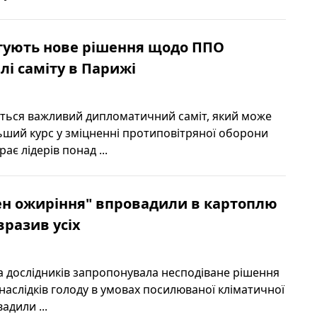
тують нове рішення щодо ППО
лі саміту в Парижі
ється важливий дипломатичний саміт, який може
ший курс у зміцненні протиповітряної оборони
рає лідерів понад ...
ен ожиріння" впровадили в картоплю
вразив усіх
 дослідників запропонувала несподіване рішення
наслідків голоду в умовах посилюваної кліматичної
адили ...