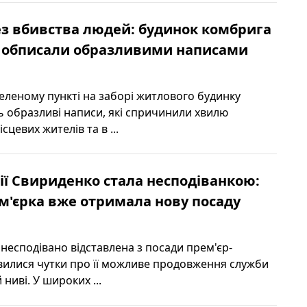
з вбивства людей: будинок комбрига
и обписали образливими написами
еленому пункті на заборі житлового будинку
ь образливі написи, які спричинили хвилю
сцевих жителів та в ...
ії Свириденко стала несподіванкою:
'єрка вже отримала нову посаду
несподівано відставлена з посади прем'єр-
'явилися чутки про її можливе продовження служби
ниві. У широких ...