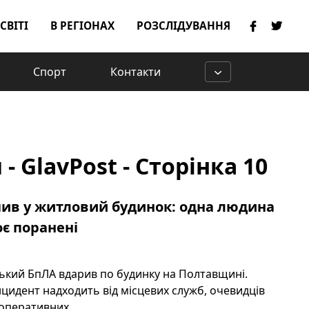
 СВІТІ
В РЕГІОНАХ
РОЗСЛІДУВАННЯ
Спорт
Контакти
 GlavPost - Сторінка 10
ив у житловий будинок: одна людина
оє поранені
йський БпЛА вдарив по будинку на Полтавщині.
нцидент надходить від місцевих служб, очевидців
оперативних ...