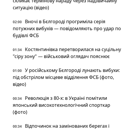
скликає термінову нараду через надзвичайну
ситуацію (відео)
Вночі в Бєлгороді прогриміла серія
02:00
потужних вибухів — повідомляють про удар по
будівлі ФСБ
Костянтинівка перетворилася на суцільну
01:34
"сіру зону" — військовий оглядач пояснює
У російському Бєлгороді лунають вибухи:
01:00
під обстрілом місцеве відділення ФСБ (фото,
відео)
Революція з 80-х: в Україні помітили
00:34
японський високотехнологічний спорткар
(фото)
Відпочинок на замінованих берегах і
00:34