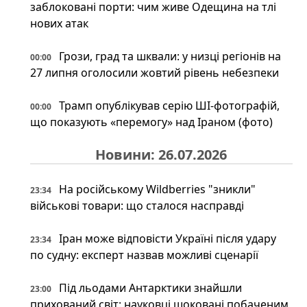
заблоковані порти: чим живе Одещина на тлі
нових атак
Грози, град та шквали: у низці регіонів на
00:00
27 липня оголосили жовтий рівень небезпеки
Трамп опублікував серію ШІ-фотографій,
00:00
що показують «перемогу» над Іраном (фото)
Новини: 26.07.2026
На російському Wildberries "зникли"
23:34
військові товари: що сталося насправді
Іран може відповісти Україні після удару
23:34
по судну: експерт назвав можливі сценарії
Під льодами Антарктики знайшли
23:00
прихований світ: науковці шоковані побаченим