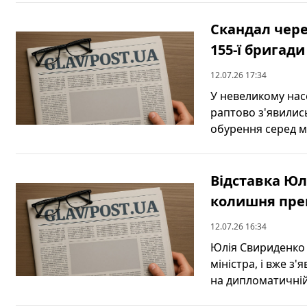
Скандал чере
155-ї бригад
12.07.26 17:34
У невеликому нас
раптово з'явилис
обурення серед мі
Відставка Юл
колишня прем
12.07.26 16:34
Юлія Свириденко 
міністра, і вже з
на дипломатичній 