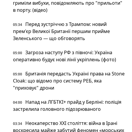
гриміли вибухи, повідомляють про "прильоти"
в порту. (відео)
Перед зустріччю з Трампом: новий
05:34
прем'єр Великої Британії першим прийме
Зеленського — що обговорять
Загроза наступу РФ з півночі: Україна
05:00
оперативно будує нові лінії укріплень (фото)
Британія передасть Україні права на Stone
05:00
Cloak: що відомо про систему РЕБ, яка
"приховує" дрони
Напад на ЛГБТКІ+ прайд у Берліні: поліція
04:00
застрелила головного підозрюваного
Неокаперство XXI століття: війна в Ірані
03:34
воскресила майже забутий феномен «морських