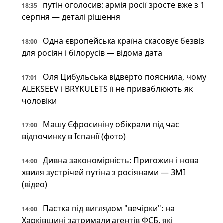
путін оголосив: армія росії зросте вже з 1
18:35
серпня — деталі рішення
Одна європейська країна скасовує безвіз
18:00
для росіян і білорусів — відома дата
Оля Цибульська відверто пояснила, чому
17:01
ALEKSEEV і BRYKULETS її не приваблюють як
чоловіки
Машу Єфросиніну обікрали під час
17:00
відпочинку в Іспанії (фото)
Дивна закономірність: Пригожин і нова
14:00
хвиля зустрічей путіна з росіянами — ЗМІ
(відео)
Пастка під виглядом "вечірки": на
14:00
Харківщині затримали агентів ФСБ, які