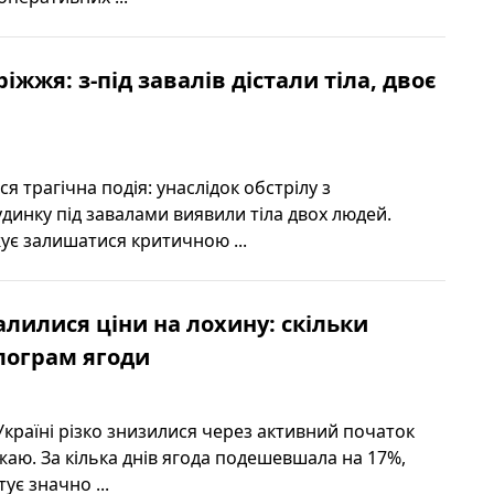
іжжя: з-під завалів дістали тіла, двоє
ся трагічна подія: унаслідок обстрілу з
динку під завалами виявили тіла двох людей.
ує залишатися критичною ...
алилися ціни на лохину: скільки
ілограм ягоди
Україні різко знизилися через активний початок
жаю. За кілька днів ягода подешевшала на 17%,
ує значно ...