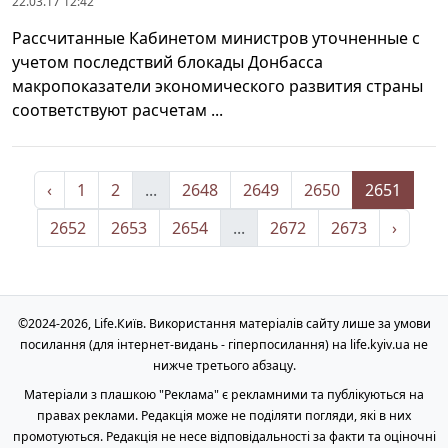
22.03.17 12:42
Рассчитанные Кабинетом министров уточненные с
учетом последствий блокады Донбасса
макропоказатели экономического развития страны
соответствуют расчетам ...
‹
1
2
...
2648
2649
2650
2651
2652
2653
2654
...
2672
2673
›
©2024-2026, Life.Київ. Використання матеріалів сайту лише за умови
посилання (для інтернет-видань - гіперпосилання) на life.kyiv.ua не
нижче третього абзацу.
Матеріали з плашкою "Реклама" є рекламними та публікуються на
правах реклами. Редакція може не поділяти погляди, які в них
промотуються. Редакція не несе відповідальності за факти та оціночні