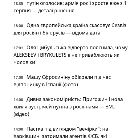
путін оголосив: армія росії зросте вже з 1
18:35
серпня — деталі рішення
Одна європейська країна скасовує безвіз
18:00
для росіян і білорусів — відома дата
Оля Цибульська відверто пояснила, чому
17:01
ALEKSEEV і BRYKULETS її не приваблюють як
чоловіки
Машу Єфросиніну обікрали під час
17:00
відпочинку в Іспанії (фото)
Дивна закономірність: Пригожин і нова
14:00
хвиля зустрічей путіна з росіянами — ЗМІ
(відео)
Пастка під виглядом "вечірки": на
14:00
Харківщині затримали агентів ФСБ, які