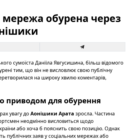
: мережа обурена через
онішики
ого сумоїста Данііла Явгусишина, більш відомого
урені тим, що він не висловлює свою публічну
перетворилася на широку хвилю коментарів,
ло приводом для обурення
рах увагу до
Аонішики Арата
зросла. Частина
спортсмен неодмінно висловиться щодо
раїни або хоча б пояснить свою позицію. Однак
ть публічних заяв у соціальних мережах або