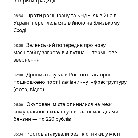
історія й традиції
Проти росії, Ірану та КНДР: як війна в
08:34
Україні переплелася з війною на Близькому
Сході
Зеленський попередив про нову
08:00
масштабну загрозу від путіна — термінове
звернення
Дрони атакували Ростов і Таганрог:
07:00
пошкоджено порт і залізничну інфраструктуру
(фото, відео)
Окуповані міста опинилися на межі
06:00
комунального колапсу: світла немає днями,
бензин — по 220 рублів
Ростов атакували безпілотники: у місті
05:34