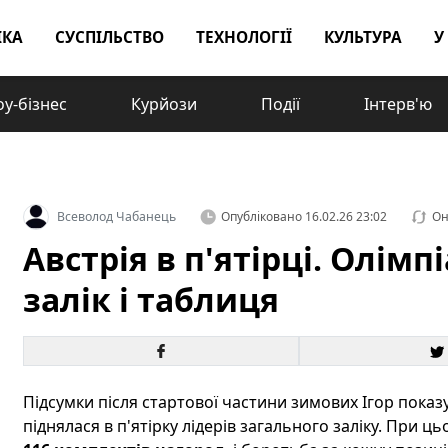
ІКА
СУСПІЛЬСТВО
ТЕХНОЛОГІЇ
КУЛЬТУРА
У
у-бізнес
Курйози
Події
Інтерв'ю
Всеволод Чабанець
Опубліковано
16.02.26 23:02
Он
Австрія в п'ятірці. Олім
залік і таблиця
Підсумки після стартової частини зимових Ігор пока
піднялася в п'ятірку лідерів загального заліку. При 