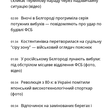
скликає термінову нараду через надзвичайну
ситуацію (відео)
Вночі в Бєлгороді прогриміла серія
02:00
потужних вибухів — повідомляють про удар по
будівлі ФСБ
Костянтинівка перетворилася на суцільну
01:34
"сіру зону" — військовий оглядач пояснює
У російському Бєлгороді лунають вибухи:
01:00
під обстрілом місцеве відділення ФСБ (фото,
відео)
Революція з 80-х: в Україні помітили
00:34
японський високотехнологічний спорткар
(фото)
Відпочинок на замінованих берегах і
00:34