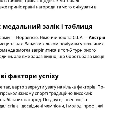
ію в таблиці триває щодня. У матеріалі
 вже приніс країні нагороди та чого очікувати в
6: медальний залік і таблиця
ідерами — Норвегією, Німеччиною та США —
Австрія
исциплінах. Завдяки кільком подіумам у технічних
команда змогла закріпитися в топ-5 турнірного
ини, але вже зараз видно, що боротьба за місця
ві фактори успіху
 так, варто звернути увагу на кілька факторів. По-
 гірськолижному спорті традиційно високий:
стабільних нагород. По-друге, інвестиції в
стів є і досвідчені чемпіони, і молоді профі, які