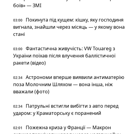
боїв» — ЗМІ
Покинута під кущем: кішку, яку господиня
03:00
вигнала, знайшли через місяць — у якому вона
стані
Фантастична живучість: VW Touareg з
03:00
України поїхав після влучення баллістичної
ракети (відео)
Астрономи вперше виявили антиматерію
02:34
поза Молочним Шляхом — вона інша, ніж
вважали (фото)
Патрульні встигли вибігти з авто перед
02:34
ударом: у Краматорську є поранений
Пожежна криза у Франції — Макрон
02:01