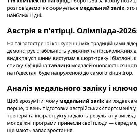
116 комплектів нагород
, і боротьба за кожну позиц
розповідаємо, як формується
медальний залік
, хто
найближчі дні.
Австрія в п'ятірці. Олімпіада-202
На тлі загостреної конкуренції між традиційними л
демонструє стабільність у лижних та гірськолижних д
видах та успішним виступам в шорт-треку і біатлоні, 
списку. Офіційна
таблиця
медалей оновлюється щогод
на п'єдесталі буде напруженою до самого кінця Ігор.
Аналіз медального заліку і ключо
Щоб зрозуміти, чому
медальний залік
виглядає саме
перше, рівень підготовки австрійських спортсменів у
тренери та інфраструктура дають результат у вигляді 
молодіжні програми принесли свої плоди — серед медалі
ще мають запас зростання.