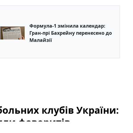
Формула-1 змінила календар:
Гран-прі Бахрейну перенесено до
Малайзії
ольних клубів України:
или фаворитів