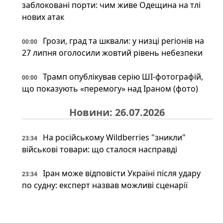
заблоковані порти: чим живе Одещина на тлі
нових атак
Грози, град та шквали: у низці регіонів на
00:00
27 липня оголосили жовтий рівень небезпеки
Трамп опублікував серію ШІ-фотографій,
00:00
що показують «перемогу» над Іраном (фото)
Новини: 26.07.2026
На російському Wildberries "зникли"
23:34
військові товари: що сталося насправді
Іран може відповісти Україні після удару
23:34
по судну: експерт назвав можливі сценарії
Під льодами Антарктики знайшли
23:00
прихований світ: науковці шоковані побаченим