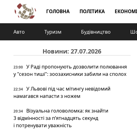
ГОЛОВНА
ПОЛІТИКА
ЕКОНОМ
Авто
Туризм
Будівництво
Шо
Новини: 27.07.2026
У Раді пропонують дозволити полювання
23:00
у "сезон тиші": зоозахисники забили на сполох
У Львові під час мітингу невідомий
22:34
намагався напасти з ножем
Візуальна головоломка: як знайти
20:34
3 відмінності за п’ятнадцять секунд
і потренувати уважність