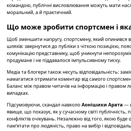
командою, публічні висловлювання можуть мати насл
моральний, а й практичний.
Що може зробити спортсмен і яка
Щоб зменшити напругу, спортсмену, який опинився в ц
шляхів: звернутися до публіки з чіткою позицією, п
комунікацію представнику, щоб уникнути непорозумі
продумане і не піддавалося імпульсивному тиску.
Медіа та блогери також несуть відповідальність: замі
намагатися отримати коментар від самого спортсмена
Баланс між правом читачів на інформацію і правом 
випадках.
Підсумовуючи, скандал навколо
Аонішики Арата
— ц
явище, що показує, як у сучасному світі публічність, 
конфліктів очікувань. Незалежно від того, якою буде
пам’ятати про людяність, право на вибір і відповідальні