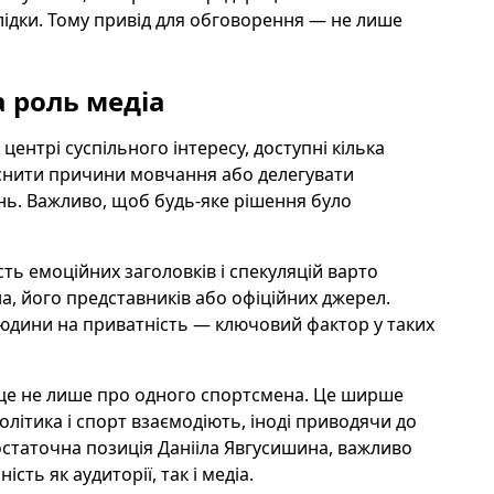
ідки. Тому привід для обговорення — не лише
 роль медіа
ентрі суспільного інтересу, доступні кілька
ояснити причини мовчання або делегувати
нь. Важливо, щоб будь-яке рішення було
сть емоційних заголовків і спекуляцій варто
, його представників або офіційних джерел.
людини на приватність — ключовий фактор у таких
е не лише про одного спортсмена. Це ширше
політика і спорт взаємодіють, іноді приводячи до
 остаточна позиція Данііла Явгусишина, важливо
сть як аудиторії, так і медіа.