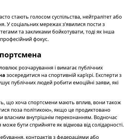
сто стають голосом суспільства, нейтралітет або
я. У соціальних мережах з’явилися пости з
тегами та закликами бойкотувати, тоді як інша
і професійний фокус.
 спортсмена
словлює розчарування і вимагає публічних
на
зосередитися на спортивній кар’єрі. Експерти з
шує публічних людей робити емоційні заяви, які
ть, що хоча спортсмени мають вплив, вони також
ися поза політикою», якщо це продиктовано
и власним внутрішнім переконанням. Водночас
може бути сприйняте як відмова від солідарності.
ребування, контрактів з федераціями або