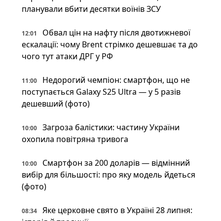
планували вбити десятки воїнів ЗСУ
Обвал цін на нафту після двотижневої
12:01
ескалації: чому Brent стрімко дешевшає та до
чого тут атаки ДРГ у РФ
Недорогий чемпіон: смартфон, що не
11:00
поступається Galaxy S25 Ultra — у 5 разів
дешевший (фото)
Загроза балістики: частину України
10:00
охопила повітряна тривога
Смартфон за 200 доларів — відмінний
10:00
вибір для більшості: про яку модель йдеться
(фото)
Яке церковне свято в Україні 28 липня:
08:34