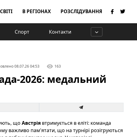
 СВІТІ
В РЕГІОНАХ
РОЗСЛІДУВАННЯ
Спорт
Контакти
овлено
08.07.26 04:53
163
піада-2026: медальний
зують, що
Австрія
втримується в еліті: команда
цьому важливо пам'ятати, що на турнірі розігруються