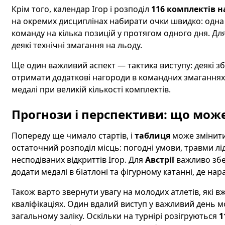
Крім того, календар Ігор і розподіл
116 комплектів н
на окремих дисциплінах набирати очки швидко: одна
команду на кілька позицій у протягом одного дня. Дл
деякі технічні змагання на льоду.
Ще один важливий аспект — тактика виступу: деякі з
отримати додаткові нагороди в командних змаганнях 
медалі при великій кількості комплектів.
Прогнози і перспективи: що мож
Попереду ще чимало стартів, і
таблиця
може змінити
остаточний розподіл місць: погодні умови, травми лід
несподіваних відкриттів Ігор. Для
Австрії
важливо збер
додати медалі в біатлоні та фігурному катанні, де нара
Також варто звернути увагу на молодих атлетів, які 
кваліфікаціях. Один вдалий виступ у важливий день м
загальному заліку. Оскільки на турнірі розігруються
1