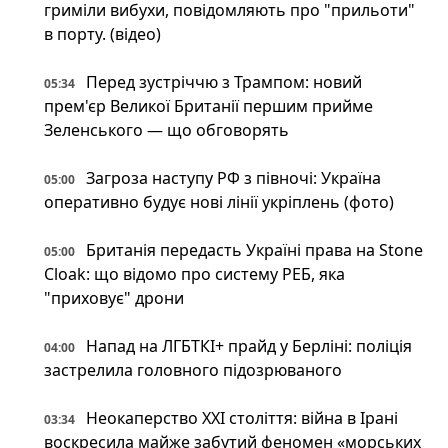
гриміли вибухи, повідомляють про "прильоти"
в порту. (відео)
Перед зустріччю з Трампом: новий
05:34
прем'єр Великої Британії першим прийме
Зеленського — що обговорять
Загроза наступу РФ з півночі: Україна
05:00
оперативно будує нові лінії укріплень (фото)
Британія передасть Україні права на Stone
05:00
Cloak: що відомо про систему РЕБ, яка
"приховує" дрони
Напад на ЛГБТКІ+ прайд у Берліні: поліція
04:00
застрелила головного підозрюваного
Неокаперство XXI століття: війна в Ірані
03:34
воскресила майже забутий феномен «морських