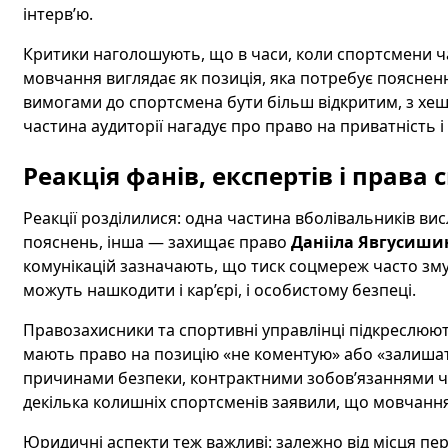
інтерв’ю.
Критики наголошують, що в часи, коли спортсмени ча
мовчання виглядає як позиція, яка потребує поясненн
вимогами до спортсмена бути більш відкритим, з хеш
частина аудиторії нагадує про право на приватність 
Реакція фанів, експертів і права
Реакції розділилися: одна частина вболівальників ви
пояснень, інша — захищає право
Данііла Явгусиши
комунікацій зазначають, що тиск соцмереж часто зму
можуть нашкодити і кар’єрі, і особистому безпеці.
Правозахисники та спортивні управлінці підкреслюю
мають право на позицію «не коментую» або «залишат
причинами безпеки, контрактними зобов’язаннями ч
декілька колишніх спортсменів заявили, що мовчання 
Юридичні аспекти теж важливі: залежно від місця пе