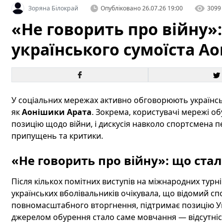
Зоряна Білокрай
Опубліковано
26.07.26 19:00
3099
«Не говорить про війну»
українського сумоїста А
У соціальних мережах активно обговорюють українськ
як
Аонішики Арата
. Зокрема, користувачі мережі об
позицію щодо війни, і дискусія навколо спортсмена 
припущень та критики.
«Не говорить про війну»: що ста
Після кількох помітних виступів на міжнародних турні
українських вболівальників очікувала, що відомий 
повномасштабного вторгнення, підтримає позицію Ук
джерелом обурення стало саме мовчання — відсутніс