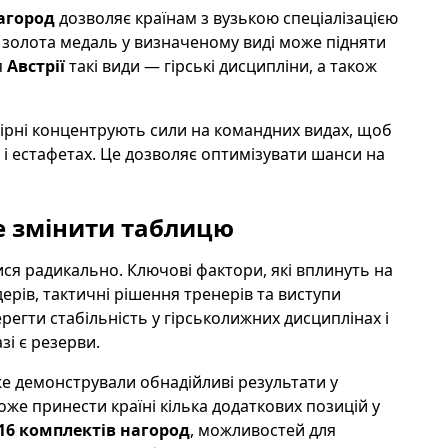
агород
дозволяє країнам з вузькою спеціалізацією
 золота медаль у визначеному виді може підняти
я
Австрії
такі види — гірські дисципліни, а також
бірні концентрують сили на командних видах, щоб
і естафетах. Це дозволяє оптимізувати шанси на
е змінити таблицю
ся радикально. Ключові фактори, які вплинуть на
ерів, тактичні рішення тренерів та виступи
егти стабільність у гірськолижних дисциплінах і
зі є резерви.
вже демонстрували обнадійливі результати у
оже принести країні кілька додаткових позицій у
16 комплектів нагород
, можливостей для