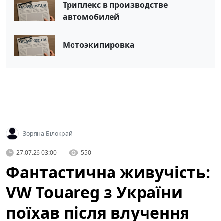
Триплекс в производстве
автомобилей
Мотоэкипировка
Зоряна Білокрай
27.07.26 03:00
550
Фантастична живучість:
VW Touareg з України
поїхав після влучення