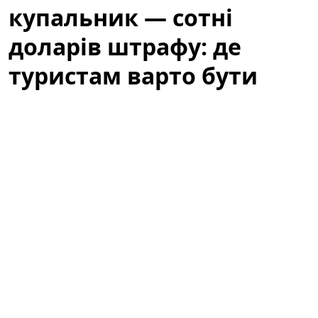
купальник — сотні
доларів штрафу: де
туристам варто бути
обережними
Літній відпочинок у Барселоні — це пляжі, сонце та
прогулянки узбережжям. Водночас туристів
попереджають: те, що здається звичним пляжним
виглядом, у місті може викликати неприємності.
Варто знати місцеві правила, щоб не зіпсувати собі
відпочинок через необережність або непорозуміння
з муніципальною поліцією.
За звичайний купальник — сотні