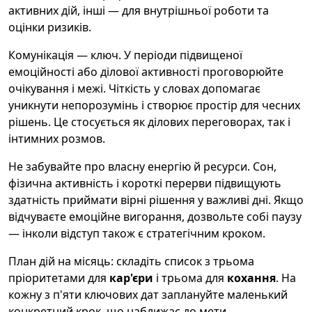
активних дій, інші — для внутрішньої роботи та
оцінки ризиків.
Комунікація — ключ. У періоди підвищеної
емоційності або ділової активності проговорюйте
очікування і межі. Чіткість у словах допомагає
уникнути непорозумінь і створює простір для чесних
рішень. Це стосується як ділових переговорах, так і
інтимних розмов.
Не забувайте про власну енергію й ресурси. Сон,
фізична активність і короткі перерви підвищують
здатність приймати вірні рішення у важливі дні. Якщо
відчуваєте емоційне вигорання, дозвольте собі паузу
— інколи відступ також є стратегічним кроком.
План дій на місяць: складіть список з трьома
пріоритетами для
кар'єри
і трьома для
кохання
. На
кожну з п'яти ключових дат заплануйте маленький
конкретний крок, що наближає до мети —