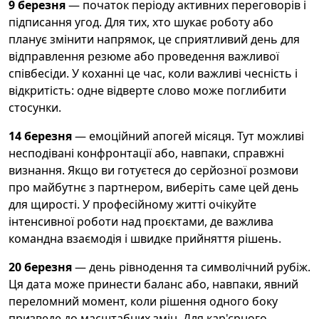
9 березня
— початок періоду активних переговорів і
підписання угод. Для тих, хто шукає роботу або
планує змінити напрямок, це сприятливий день для
відправлення резюме або проведення важливої
співбесіди. У коханні це час, коли важливі чесність і
відкритість: одне відверте слово може поглибити
стосунки.
14 березня
— емоційний апогей місяця. Тут можливі
несподівані конфронтації або, навпаки, справжні
визнання. Якщо ви готуєтеся до серйозної розмови
про майбутнє з партнером, виберіть саме цей день
для щирості. У професійному житті очікуйте
інтенсивної роботи над проєктами, де важлива
командна взаємодія і швидке прийняття рішень.
20 березня
— день рівнодення та символічний рубіж.
Ця дата може принести баланс або, навпаки, явний
переломний момент, коли рішення одного боку
призведе до масштабних змін. Для кар'єрного