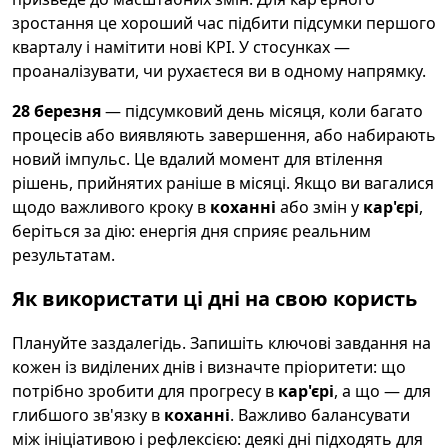
зростання це хороший час підбити підсумки першого
кварталу і намітити нові KPI. У стосунках —
проаналізувати, чи рухаєтеся ви в одному напрямку.
28 березня
— підсумковий день місяця, коли багато
процесів або виявляють завершення, або набирають
новий імпульс. Це вдалий момент для втілення
рішень, прийнятих раніше в місяці. Якщо ви вагалися
щодо важливого кроку в
коханні
або змін у
кар'єрі
,
беріться за дію: енергія дня сприяє реальним
результатам.
Як використати ці дні на свою користь
Плануйте заздалегідь. Запишіть ключові завдання на
кожен із виділених днів і визначте пріоритети: що
потрібно зробити для прогресу в
кар'єрі
, а що — для
глибшого зв'язку в
коханні
. Важливо балансувати
між ініціативою і рефлексією: деякі дні підходять для