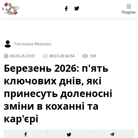
Розділи
Роксолана Мережко
06.03.26 23:01
08.07.26 04:54
169
Березень 2026: п'ять
ключових днів, які
принесуть доленосні
зміни в коханні та
кар'єрі