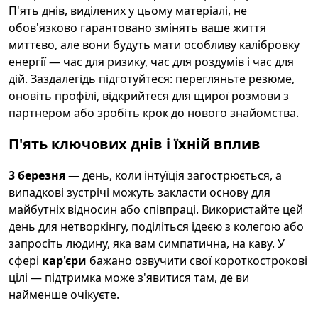
П'ять днів, виділених у цьому матеріалі, не
обов'язково гарантовано змінять ваше життя
миттєво, але вони будуть мати особливу калібровку
енергії — час для ризику, час для роздумів і час для
дій. Заздалегідь підготуйтеся: перегляньте резюме,
оновіть профілі, відкрийтеся для щирої розмови з
партнером або зробіть крок до нового знайомства.
П'ять ключових днів і їхній вплив
3 березня
— день, коли інтуїція загострюється, а
випадкові зустрічі можуть закласти основу для
майбутніх відносин або співпраці. Використайте цей
день для нетворкінгу, поділіться ідеєю з колегою або
запросіть людину, яка вам симпатична, на каву. У
сфері
кар'єри
бажано озвучити свої короткострокові
цілі — підтримка може з'явитися там, де ви
найменше очікуєте.