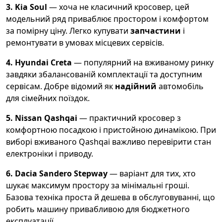
3. Kia Soul
— хоча не класичний кросовер, цей
модельний ряд приваблює простором і комфортом
за помірну ціну. Легко купувати
запчастини
і
ремонтувати в умовах місцевих сервісів.
4. Hyundai Creta
— популярний на вживаному ринку
завдяки збалансованій комплектації та доступним
сервісам. Добре відомий як
надійний
автомобіль
для сімейних поїздок.
5. Nissan Qashqai
— практичний кросовер з
комфортною посадкою і пристойною динамікою. При
виборі вживаного Qashqai важливо перевірити стан
електроніки і приводу.
6. Dacia Sandero Stepway
— варіант для тих, хто
шукає максимум простору за мінімальні гроші.
Базова техніка проста й дешева в обслуговуванні, що
робить машину привабливою для бюджетного
експлуатації.