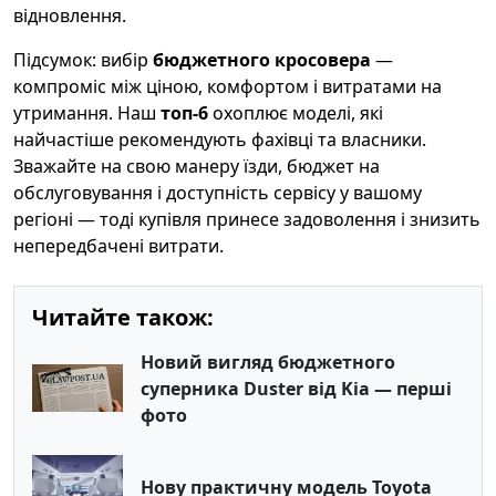
відновлення.
Підсумок: вибір
бюджетного кросовера
—
компроміс між ціною, комфортом і витратами на
утримання. Наш
топ-6
охоплює моделі, які
найчастіше рекомендують фахівці та власники.
Зважайте на свою манеру їзди, бюджет на
обслуговування і доступність сервісу у вашому
регіоні — тоді купівля принесе задоволення і знизить
непередбачені витрати.
Читайте також:
Новий вигляд бюджетного
суперника Duster від Kia — перші
фото
Нову практичну модель Toyota