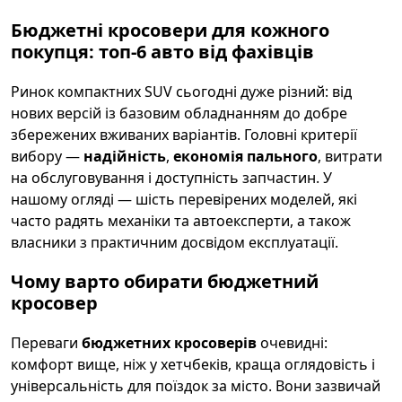
Бюджетні кросовери для кожного
покупця: топ-6 авто від фахівців
Ринок компактних SUV сьогодні дуже різний: від
нових версій із базовим обладнанням до добре
збережених вживаних варіантів. Головні критерії
вибору —
надійність
,
економія пального
, витрати
на обслуговування і доступність запчастин. У
нашому огляді — шість перевірених моделей, які
часто радять механіки та автоексперти, а також
власники з практичним досвідом експлуатації.
Чому варто обирати бюджетний
кросовер
Переваги
бюджетних кросоверів
очевидні:
комфорт вище, ніж у хетчбеків, краща оглядовість і
універсальність для поїздок за місто. Вони зазвичай