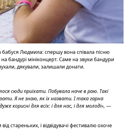
а
бабуся Людмила: спершу вона співала пісню
 на бандурі мініконцерт. Саме на звуки бандури
лухали, дякували, залишали донати.
лося сюди приїхати. Побувала наче в раю. Такі
ати. Я не знаю, як їх назвати. І така гарна
уже корисні для всіх: і для нас, і для молоді»,
—
ід стареньких, і відвідувачі фестивалю охоче