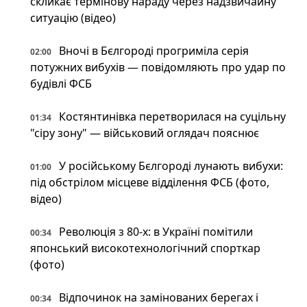
скликає термінову нараду через надзвичайну
ситуацію (відео)
Вночі в Бєлгороді прогриміла серія
02:00
потужних вибухів — повідомляють про удар по
будівлі ФСБ
Костянтинівка перетворилася на суцільну
01:34
"сіру зону" — військовий оглядач пояснює
У російському Бєлгороді лунають вибухи:
01:00
під обстрілом місцеве відділення ФСБ (фото,
відео)
Революція з 80-х: в Україні помітили
00:34
японський високотехнологічний спорткар
(фото)
Відпочинок на замінованих берегах і
00:34