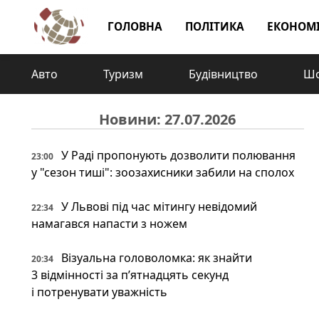
ГОЛОВНА
ПОЛІТИКА
ЕКОНОМ
Авто
Туризм
Будівництво
Шо
Новини: 27.07.2026
У Раді пропонують дозволити полювання
23:00
у "сезон тиші": зоозахисники забили на сполох
У Львові під час мітингу невідомий
22:34
намагався напасти з ножем
Візуальна головоломка: як знайти
20:34
3 відмінності за п’ятнадцять секунд
і потренувати уважність