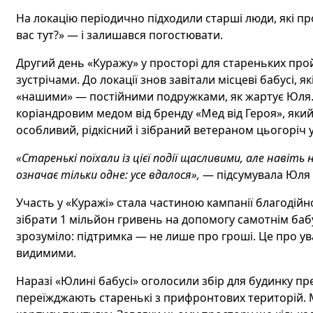
На локацію періодично підходили старші люди, які пр
вас тут?» — і залишався погостювати.
Другий день «Куражу» у просторі для стареньких про
зустрічами. До локації знов завітали
місцеві
бабусі, я
«нашими» — постійними подружками, як жартує Юля
коріандровим медом від бренду «Мед від Героя», яки
особливий, рідкісний і зібраний ветераном цьогоріч 
«Старенькі поїхали із цієї події щасливими,
але навіть
означає тільки одне: усе вдалося»,
— підсумувала Юля 
Участь у «Куражі» стала частиною кампанії благодійн
зібрати 1 мільйон гривень на допомогу самотнім бабус
зрозуміло: підтримка
—
не лише
про гроші. Це про ув
видимими.
Наразі «Юлині бабусі» оголосили збір для будинку пре
переїжджають старенькі з прифронтових територій. М