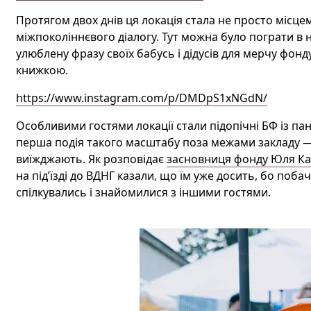
Протягом
двох днів ця локація стала не просто місце
міжпоколіннєвого діалогу. Тут можна було пограти в н
улюблену фразу своїх бабусь і дідусів для мерчу фон
книжкою.
https://www.instagram.com/p/DMDpS1xNGdN/
Особливими гостями локації
стали
підопічні БФ із па
перша подія такого масштабу поза межами закладу — 
виїжджають. Як розповідає
засновниця фонду Юля К
на під’їзді до
ВДНГ казали,
що їм уже досить, бо побачи
спілкувались і знайомилися з іншими гостями.