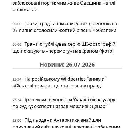
заблоковані порти: чим живе Одещина на тлі
нових атак
Грози, град та шквали: у низці регіонів на
00:00
27 липня оголосили жовтий рівень небезпеки
Трамп опублікував серію ШІ-фотографій,
00:00
що показують «перемогу» над Іраном (фото)
Новини: 26.07.2026
На російському Wildberries "зникли"
23:34
військові товари: що сталося насправді
Іран може відповісти Україні після удару
23:34
по судну: експерт назвав можливі сценарії
Під льодами Антарктики знайшли
23:00
прихований світ: науковці шоковані побаченим