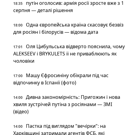
путін оголосив: армія росії зросте вже з 1
18:35
серпня — деталі рішення
Одна європейська країна скасовує безвіз
18:00
для росіян і білорусів — відома дата
Оля Цибульська відверто пояснила, чому
17:01
ALEKSEEV і BRYKULETS її не приваблюють як
чоловіки
Машу Єфросиніну обікрали під час
17:00
відпочинку в Іспанії (фото)
Дивна закономірність: Пригожин і нова
14:00
хвиля зустрічей путіна з росіянами — ЗМІ
(відео)
Пастка під виглядом "вечірки": на
14:00
Харківщині затримали агентів ФСБ, які