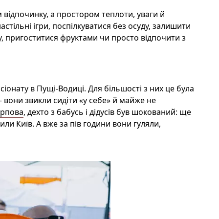
м відпочинку, а простором теплоти, уваги й
астільні ігри, поспілкуватися без осуду, залишити
ду, пригоститися фруктами чи просто відпочити з
нсіонату в Пущі-Водиці. Для
більшості
з них це була
вони звикли сидіти «у себе» й майже не
арпова
, дехто з бабусь і дідусів був шокований: ще
ли Київ. А вже за
пів
години вони гуляли,