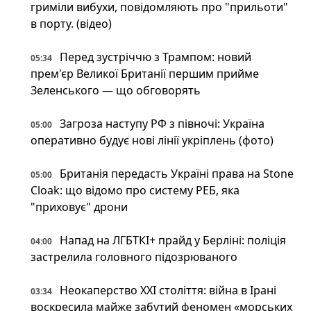
гриміли вибухи, повідомляють про "прильоти"
в порту. (відео)
Перед зустріччю з Трампом: новий
05:34
прем'єр Великої Британії першим прийме
Зеленського — що обговорять
Загроза наступу РФ з півночі: Україна
05:00
оперативно будує нові лінії укріплень (фото)
Британія передасть Україні права на Stone
05:00
Cloak: що відомо про систему РЕБ, яка
"приховує" дрони
Напад на ЛГБТКІ+ прайд у Берліні: поліція
04:00
застрелила головного підозрюваного
Неокаперство XXI століття: війна в Ірані
03:34
воскресила майже забутий феномен «морських