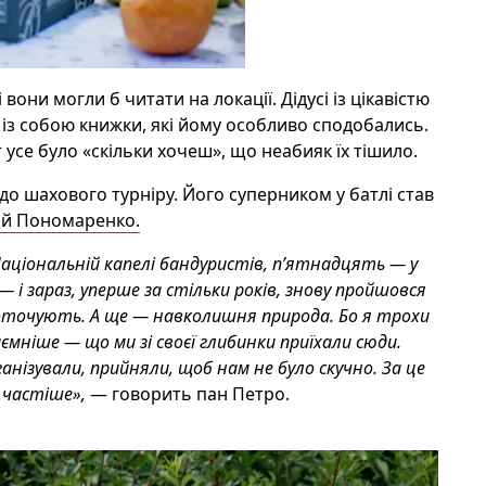
вони могли б читати на локації. Дідусі із ц
ікавістю
із собою книжки, які
йому особливо
сподобались.
усе було «скільки хочеш», що неабияк
їх
тішило.
я до шахового турніру. Його суперником у батлі став
гій Пономаренко.
Національній капелі бандуристів, п’ятнадцять — у
— і зараз, уперше за стільки років, знову пройшовся
оточують. А ще — навколишня природа. Бо я трохи
мніше — що ми зі своєї глибинки приїхали сюди.
нізували, прийняли, щоб нам не було скучно. За це
и частіше»,
— говорить пан Петро.