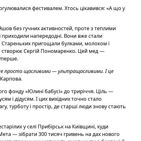
огул
ювалися ф
естивалем. Хтось цікавився: «А що у
йшов без гучних активностей, проте з теплими
кі приходили напередодні. Вони вже
стали
.
Стареньких
пригощали булками, молоком і
й створює Сергій Пономаренко. Цей мед —
уперше.
не просто щасливими — ультращасливими. І це
Карпова.
ого фонду «Юлині бабусі» до триріччя. Ціль —
ям і дідусям. І цих вихідних точно
стало
агу, турботу і простір, де старші люди знову стають
старілих у селі Прибірськ на Київщині, куди
ета — зібрати 300 тисяч гривень на дах нового