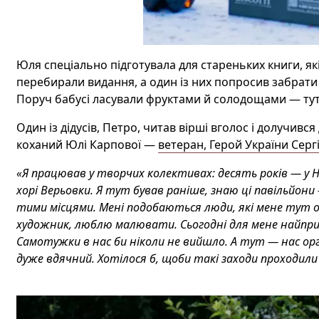
Юля спеціально підготувала для стареньких книги, які 
перебирали видання, а один із них попросив забрати 
Поруч бабусі ласували фруктами й солодощами — тут 
Один із дідусів, Петро, читав вірші вголос і долучивс
коханий Юлі Карпової —
ветеран, Герой України Сер
«Я працював у творчих колективах: десять років — у 
хорі Верьовки. Я тут бував раніше, знаю ці павільйони 
тими місцями. Мені подобаються люди, які мене тут 
художник, люблю малювати. Сьогодні для мене найприє
Самотужки в нас би ніколи не вийшло. А тут — нас орга
дуже вдячний. Хотілося б, щоби такі заходи проходил