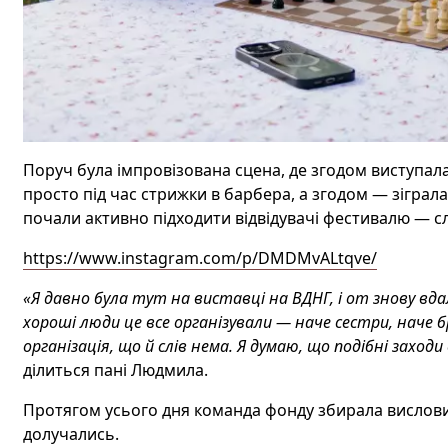
Поруч була імпровізована сцена, де згодом
виступал
просто під час стрижки в барбера, а згодом — зіграла
почали активно підходити відвідувачі фестивалю — с
https://www.instagram.com/p/DMDMvALtqve/
«Я давно була тут на виставці на ВДНГ, і от знову вда
хороші люди це все організували — наче сестри, наче бр
організація, що й слів нема. Я думаю, що подібні заходи д
ділиться пані Людмила.
Протягом усього дня команда фонду збирала вислови в
долучались.