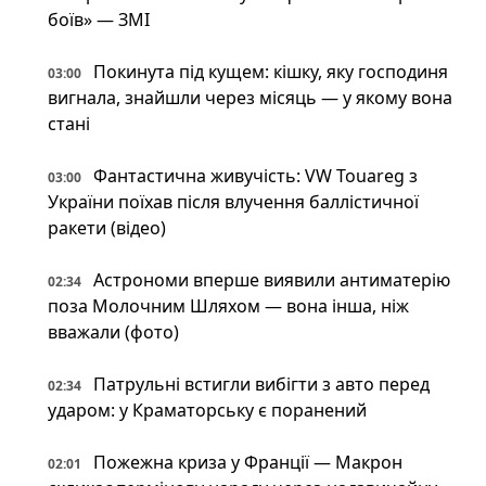
боїв» — ЗМІ
Покинута під кущем: кішку, яку господиня
03:00
вигнала, знайшли через місяць — у якому вона
стані
Фантастична живучість: VW Touareg з
03:00
України поїхав після влучення баллістичної
ракети (відео)
Астрономи вперше виявили антиматерію
02:34
поза Молочним Шляхом — вона інша, ніж
вважали (фото)
Патрульні встигли вибігти з авто перед
02:34
ударом: у Краматорську є поранений
Пожежна криза у Франції — Макрон
02:01