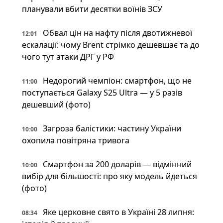
планували вбити десятки воїнів ЗСУ
Обвал цін на нафту після двотижневої
12:01
ескалації: чому Brent стрімко дешевшає та до
чого тут атаки ДРГ у РФ
Недорогий чемпіон: смартфон, що не
11:00
поступається Galaxy S25 Ultra — у 5 разів
дешевший (фото)
Загроза балістики: частину України
10:00
охопила повітряна тривога
Смартфон за 200 доларів — відмінний
10:00
вибір для більшості: про яку модель йдеться
(фото)
Яке церковне свято в Україні 28 липня:
08:34