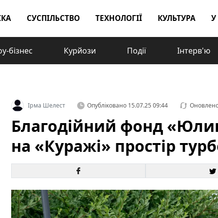
ІКА
СУСПІЛЬСТВО
ТЕХНОЛОГІЇ
КУЛЬТУРА
У
у-бізнес
Курйози
Події
Інтерв'ю
Ірма Шелест
Опубліковано
15.07.25 09:44
Оновлен
Благодійний фонд «Юлин
на «Куражі» простір турб