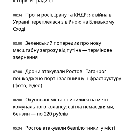
історія й традиції
Проти росії, Ірану та КНДР: як війна в
08:34
Україні переплелася з війною на Близькому
Сході
Зеленський попередив про нову
08:00
масштабну загрозу від путіна — термінове
звернення
Дрони атакували Ростов і Таганрог:
07:00
пошкоджено порт і залізничну інфраструктуру
(фото, відео)
Окуповані міста опинилися на межі
06:00
комунального колапсу: світла немає днями,
бензин — по 220 рублів
Ростов атакували безпілотники: у місті
05:34