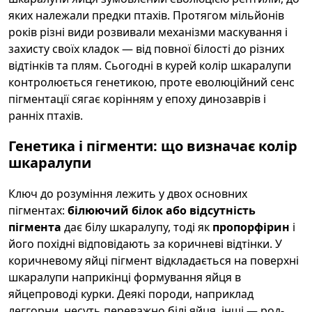
яких належали предки птахів. Протягом мільйонів
років різні види розвивали механізми маскування і
захисту своїх кладок — від повної білості до різних
відтінків та плям. Сьогодні в курей колір шкаралупи
контролюється генетикою, проте еволюційний сенс
пігментації сягає корінням у епоху динозаврів і
ранніх птахів.
Генетика і пігменти: що визначає колір
шкаралупи
Ключ до розуміння лежить у двох основних
пігментах:
білюючий білок або відсутність
пігмента
дає білу шкаралупу, тоді як
пропорфірин
і
його похідні відповідають за коричневі відтінки. У
коричневому яйці пігмент відкладається на поверхні
шкаралупи наприкінці формування яйця в
яйцепроводі курки. Деякі породи, наприклад
леггорни, несуть переважно білі яйця, інші — род-