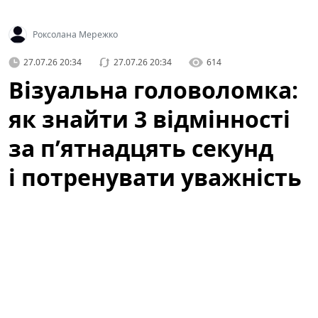
Роксолана Мережко
27.07.26 20:34
27.07.26 20:34
614
Візуальна головоломка:
як знайти 3 відмінності
за п’ятнадцять секунд
і потренувати уважність
Коли ми говоримо про ігри для розуму, часто
уявляємо складні математичні задачі чи логічні
ребуси. Але інколи достатньо простої картинки, щоб
прокачати реакцію і уважність — швидка вправка на