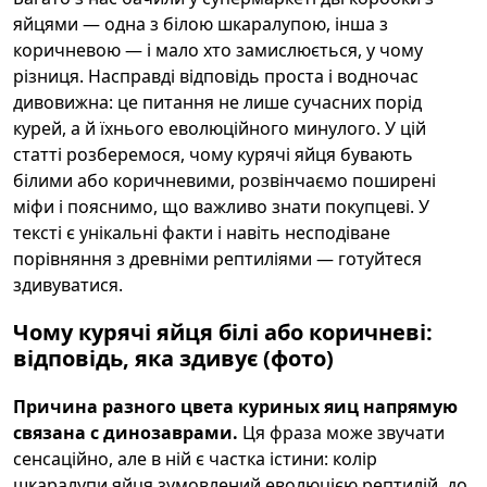
яйцями — одна з білою шкаралупою, інша з
коричневою — і мало хто замислюється, у чому
різниця. Насправді відповідь проста і водночас
дивовижна: це питання не лише сучасних порід
курей, а й їхнього еволюційного минулого. У цій
статті розберемося, чому курячі яйця бувають
білими або коричневими, розвінчаємо поширені
міфи і пояснимо, що важливо знати покупцеві. У
тексті є унікальні факти і навіть несподіване
порівняння з древніми рептиліями — готуйтеся
здивуватися.
Чому курячі яйця білі або коричневі:
відповідь, яка здивує (фото)
Причина разного цвета куриных яиц напрямую
связана с динозаврами.
Ця фраза може звучати
сенсаційно, але в ній є частка істини: колір
шкаралупи яйця зумовлений еволюцією рептилій, до