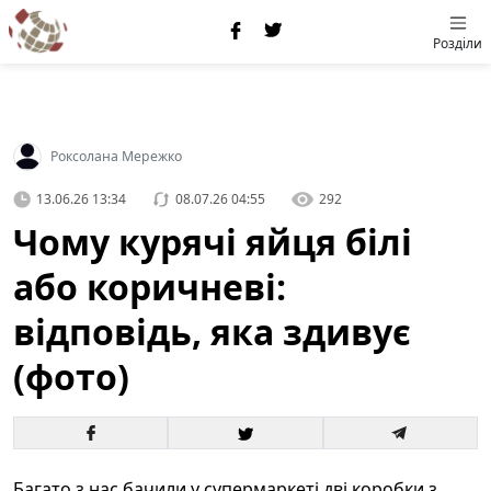
Розділи
Роксолана Мережко
13.06.26 13:34
08.07.26 04:55
292
Чому курячі яйця білі
або коричневі:
відповідь, яка здивує
(фото)
Багато з нас бачили у супермаркеті дві коробки з