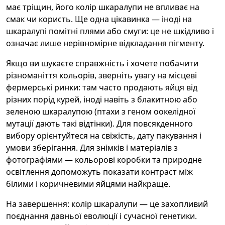
має тріщин, його колір шкаралупи не впливає на
смак чи користь. Ще одна цікавинка — іноді на
шкаралупі помітні плями або смуги: це не шкідливо і
означає лише нерівномірне відкладання пігменту.
Якщо ви шукаєте справжність і хочете побачити
різноманіття кольорів, зверніть увагу на місцеві
фермерські ринки: там часто продають яйця від
різних порід курей, іноді навіть з блакитною або
зеленою шкаралупою (птахи з геном оокелідної
мутації дають такі відтінки). Для повсякденного
вибору орієнтуйтеся на свіжість, дату пакування і
умови зберігання. Для знімків і матеріалів з
фотографіями — кольорові коробки та природне
освітлення допоможуть показати контраст між
білими і коричневими яйцями найкраще.
На завершення: колір шкаралупи — це захопливий
поєднання давньої еволюції і сучасної генетики.