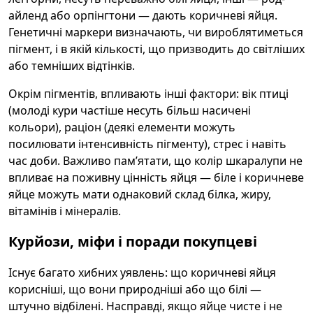
айленд або орпінгтони — дають коричневі яйця.
Генетичні маркери визначають, чи вироблятиметься
пігмент, і в якій кількості, що призводить до світліших
або темніших відтінків.
Окрім пігментів, впливають інші фактори: вік птиці
(молоді кури частіше несуть більш насичені
кольори), раціон (деякі елементи можуть
посилювати інтенсивність пігменту), стрес і навіть
час доби. Важливо пам’ятати, що колір шкаралупи не
впливає на поживну цінність яйця — біле і коричневе
яйце можуть мати однаковий склад білка, жиру,
вітамінів і мінералів.
Курйози, міфи і поради покупцеві
Існує багато хибних уявлень: що коричневі яйця
корисніші, що вони природніші або що білі —
штучно відбілені. Насправді, якщо яйце чисте і не