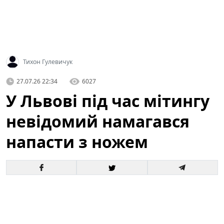
Тихон Гулевичук
27.07.26 22:34
6027
У Львові під час мітингу
невідомий намагався
напасти з ножем
У центрі Львова під час масової акції громадян
сталася тривожна подія: невідомий чоловік
спробував напасти на учасників з ножем. За