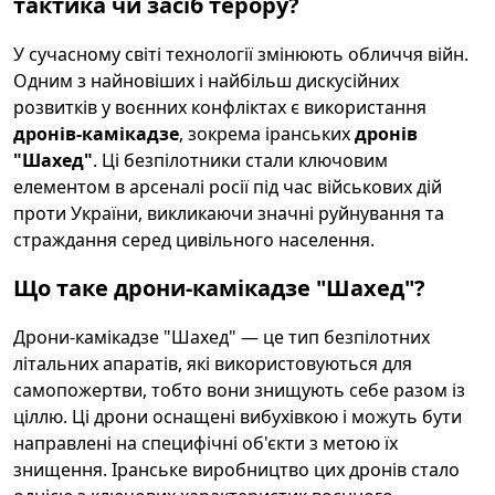
тактика чи засіб терору?
У сучасному світі технології змінюють обличчя війн.
Одним з найновіших і найбільш дискусійних
розвитків у воєнних конфліктах є використання
дронів-камікадзе
, зокрема іранських
дронів
"Шахед"
. Ці безпілотники стали ключовим
елементом в арсеналі росії під час військових дій
проти України, викликаючи значні руйнування та
страждання серед цивільного населення.
Що таке дрони-камікадзе "Шахед"?
Дрони-камікадзе "Шахед" — це тип безпілотних
літальних апаратів, які використовуються для
самопожертви, тобто вони знищують себе разом із
ціллю. Ці дрони оснащені вибухівкою і можуть бути
направлені на специфічні об'єкти з метою їх
знищення. Іранське виробництво цих дронів стало