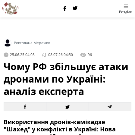
Розділи
Роксолана Мережко
25.06.25 04:08
08.07.26 04:50
96
Чому РФ збільшує атаки
дронами по Україні:
аналіз експерта
Використання дронів-камікадзе
"Шахед" у конфлікті в Україні: Нова