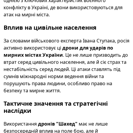
однією з ключових характеристик воєнного
конфлікту в Україні, де вони використовуються для
атак на мирні міста.
Вплив на цивільне населення
За словами військового експерта Івана Ступака, росія
активно використовує ці
дрони для ударів по
мирних містах України
. Це не лише призводить до
втрат серед цивільного населення, але й сіє страх та
нестабільність серед людей. Ці атаки ставлять під
сумнів міжнародні норми ведення війни та
порушують права людини, особливо право на
безпеку та мирне життя.
Тактичне значення та стратегічні
наслідки
Використання
дронів "Шахед"
має не лише
безпосередній вплив на поле бою, але й