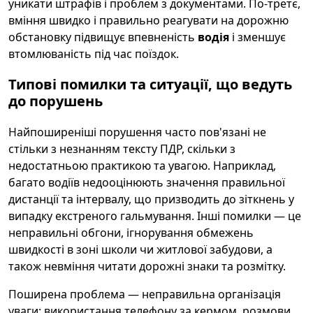
уникати штрафів і проблем з документами. По-третє,
вміння швидко і правильно реагувати на дорожню
обстановку підвищує впевненість
водія
і зменшує
втомлюваність під час поїздок.
Типові помилки та ситуації, що ведуть
до порушень
Найпоширеніші порушення часто пов'язані не
стільки з незнанням тексту ПДР, скільки з
недостатньою практикою та увагою. Наприклад,
багато водіїв недооцінюють значення правильної
дистанції та інтервалу, що призводить до зіткнень у
випадку екстреного гальмування. Інші помилки — це
неправильні обгони, ігнорування обмежень
швидкості в зоні школи чи житлової забудови, а
також невміння читати дорожні знаки та розмітку.
Поширена проблема — неправильна організація
уваги: використання телефону за кермом, розмови,