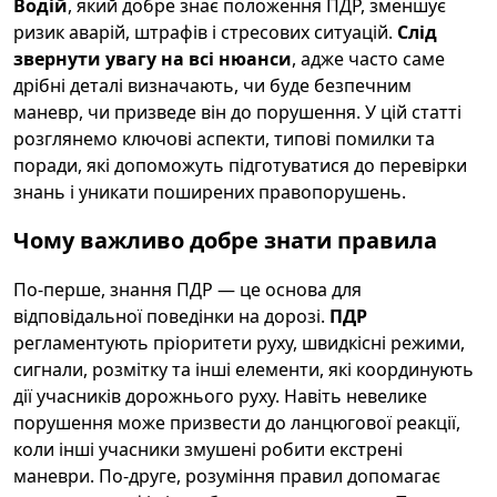
Водій
, який добре знає положення ПДР, зменшує
ризик аварій, штрафів і стресових ситуацій.
Слід
звернути увагу на всі нюанси
, адже часто саме
дрібні деталі визначають, чи буде безпечним
маневр, чи призведе він до порушення. У цій статті
розглянемо ключові аспекти, типові помилки та
поради, які допоможуть підготуватися до перевірки
знань і уникати поширених правопорушень.
Чому важливо добре знати правила
По-перше, знання ПДР — це основа для
відповідальної поведінки на дорозі.
ПДР
регламентують пріоритети руху, швидкісні режими,
сигнали, розмітку та інші елементи, які координують
дії учасників дорожнього руху. Навіть невелике
порушення може призвести до ланцюгової реакції,
коли інші учасники змушені робити екстрені
маневри. По-друге, розуміння правил допомагає