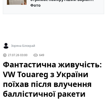
Фото
Зоряна Білокрай
27.07.26 03:00
649
Фантастична живучість:
VW Touareg з України
поїхав після влучення
баллістичної ракети
(відео)