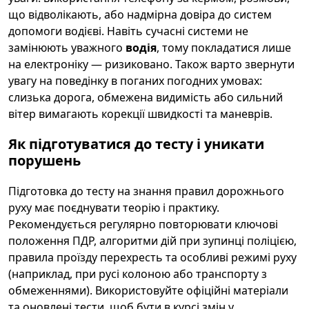
що відволікають, або надмірна довіра до систем
допомоги водієві. Навіть сучасні системи не
замінюють уважного
водія
, тому покладатися лише
на електроніку — ризиковано. Також варто звернути
увагу на поведінку в поганих погодних умовах:
слизька дорога, обмежена видимість або сильний
вітер вимагають корекції швидкості та маневрів.
Як підготуватися до тесту і уникати
порушень
Підготовка до тесту на знання правил дорожнього
руху має поєднувати теорію і практику.
Рекомендується регулярно повторювати ключові
положення ПДР, алгоритми дій при зупинці поліцією,
правила проїзду перехресть та особливі режимі руху
(наприклад, при русі колоною або транспорту з
обмеженнями). Використовуйте офіційні матеріали
та оновлені тести, щоб бути в курсі змін у