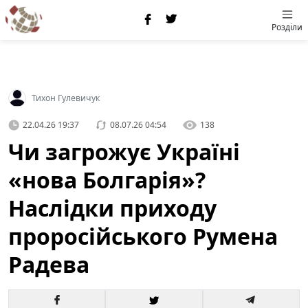
Розділи
Тихон Гулевичук
22.04.26 19:37
08.07.26 04:54
138
Чи загрожує Україні
«нова Болгарія»?
Наслідки приходу
проросійського Румена
Радева