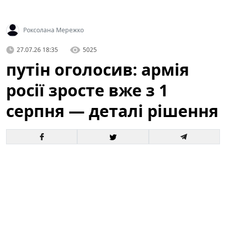
Роксолана Мережко
27.07.26 18:35
5025
путін оголосив: армія
росії зросте вже з 1
серпня — деталі рішення
Офіційне оголошення кремля про збільшення
чисельності збройних сил викликало хвилю запитань
і припущень як усередині росії, так і за її межами. За
словами президента, відповідні кроки набудуть
чинності з 1 серпня, і вже згадується низка
організаційних, кадрових та фінансових рішень для