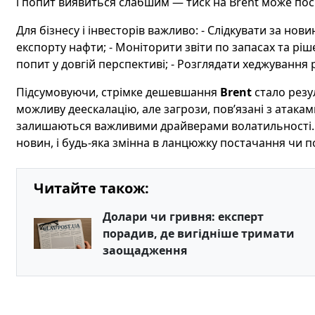
і попит виявиться слабшим — тиск на Brent може пос
Для бізнесу і інвесторів важливо: - Слідкувати за но
експорту нафти; - Моніторити звіти по запасах та р
попит у довгій перспективі; - Розглядати хеджування р
Підсумовуючи, стрімке дешевшання
Brent
стало резу
можливу деескалацію, але загрози, пов’язані з атак
залишаються важливими драйверами волатильності. 
новин, і будь-яка змінна в ланцюжку постачання чи 
Читайте також:
Долари чи гривня: експерт
порадив, де вигідніше тримати
заощадження