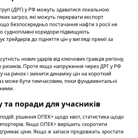
груп (ДРГ) у РФ можуть здаватися локальною
ких загроз, які можуть перервати експорт
якщо безпосередньо постачання нафти з росії не
бо судноплавні коридори підвищують
 трейдерів до підняття цін у вигляді премії за
тність нових ударів від ключових гравців регіону,
у ризиків. Проте якщо напруження через ДРГ у РФ
 на ринок і змінити динаміку цін на короткий
раз може бути тимчасовим, поки фундаментальні
еними.
у та поради для учасників
 подій: рішення ОПЕК+ щодо квот, статистика щодо
 імпортерів. Якщо ОПЕК+ вирішить скоротити
ідтримає ціни. Якщо ж запаси продовжать зростати