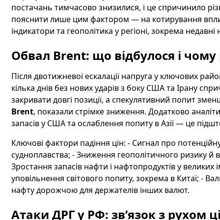
постачань тимчасово знизилися, і це спричинило різ
пояснити лише цим фактором — на котирування вплив
індикатори та геополітика у регіоні, зокрема недавні 
Обвал Brent: що відбулося і чому
Після двотижневої ескалації напруга у ключових рай
кілька днів без нових ударів з боку США та Ірану спр
закривати довгі позиції, а спекулятивний попит змен
Brent
, показали стрімке зниження. Додатково аналі
запасів у США та ослаблення попиту в Азії — це підшт
Ключові фактори падіння цін: - Сигнал про потенційну
судноплавства; - Зниження геополітичного ризику й в
Зростання запасів нафти і нафтопродуктів у великих
уповільнення світового попиту, зокрема в Китаї; - В
нафту дорожчою для держателів інших валют.
Атаки ДРГ у РФ: зв’язок з рухом 