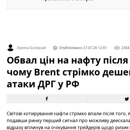
Зоряна Білокрай
Опубліковано
27.07.26 12:01
2304
Обвал цін на нафту після
чому Brent стрімко деше
атаки ДРГ у РФ
Світові котирування нафти стрімко впали після того, 
подавши ринку перший сигнал про можливу деескалац
відразу вплинув на очікування трейдерів щодо ризик