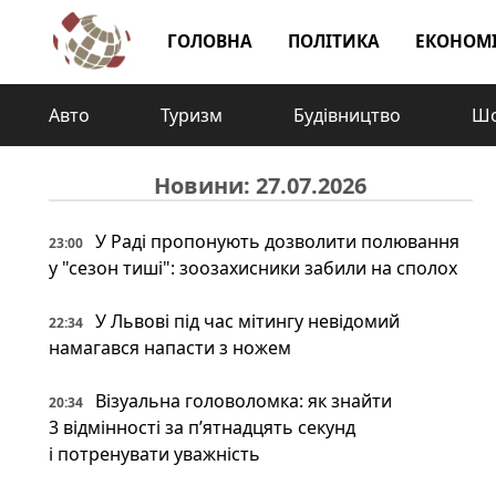
ГОЛОВНА
ПОЛІТИКА
ЕКОНОМ
Авто
Туризм
Будівництво
Шо
Новини: 27.07.2026
У Раді пропонують дозволити полювання
23:00
у "сезон тиші": зоозахисники забили на сполох
У Львові під час мітингу невідомий
22:34
намагався напасти з ножем
Візуальна головоломка: як знайти
20:34
3 відмінності за п’ятнадцять секунд
і потренувати уважність