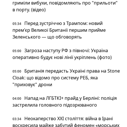
гриміли вибухи, повідомляють про "прильоти"
в порту. (відео)
Перед зустріччю з Трампом: новий
05:34
прем'єр Великої Британії першим прийме
Зеленського — що обговорять
Загроза наступу РФ з півночі: Україна
05:00
оперативно будує нові лінії укріплень (фото)
Британія передасть Україні права на Stone
05:00
Cloak: що відомо про систему РЕБ, яка
"приховує" дрони
Напад на ЛГБТКІ+ прайд у Берліні: поліція
04:00
застрелила головного підозрюваного
Неокаперство XXI століття: війна в Ірані
03:34
воскресила майже забутий феномен «морських