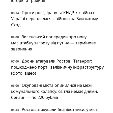
історія й традиції
Проти росії, Ірану та КНДР: як війна в
08:34
Україні переплелася з війною на Близькому
Сході
Зеленський попередив про нову
08:00
масштабну загрозу від путіна — термінове
звернення
Дрони атакували Ростов і Таганрог:
07:00
пошкоджено порт і залізничну інфраструктуру
(фото, відео)
Окуповані міста опинилися на межі
06:00
комунального колапсу: світла немає днями,
бензин — по 220 рублів
Ростов атакували безпілотники: у місті
05:34