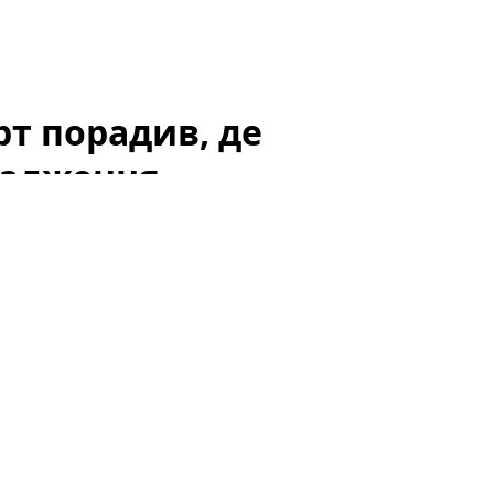
рт порадив, де
щадження
вої заощадження — у гривні чи в іноземній валюті?
изонту інвестування, рівня довіри до національної
 у банках. У цій статті розглянемо аргументи за і
д експерта.
ив, де вигідніше тримати