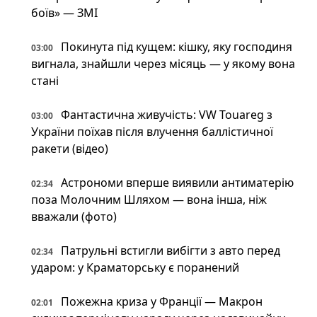
боїв» — ЗМІ
Покинута під кущем: кішку, яку господиня
03:00
вигнала, знайшли через місяць — у якому вона
стані
Фантастична живучість: VW Touareg з
03:00
України поїхав після влучення баллістичної
ракети (відео)
Астрономи вперше виявили антиматерію
02:34
поза Молочним Шляхом — вона інша, ніж
вважали (фото)
Патрульні встигли вибігти з авто перед
02:34
ударом: у Краматорську є поранений
Пожежна криза у Франції — Макрон
02:01