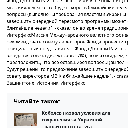
Фонда Джерри Райс в четверг. "У меня ее пока нет (т
мы ожидаем, что это будет скоро, в ближайшие неде
вопросы (выполнены требования властями Украины –
завершить очередной пересмотр программы может б
ближайшие недели", - сказал он во время традицион
Интерфакс
Миссия Международного валютного фонда
рекомендовать совету директоров Фонда провести т
официальный представитель Фонда Джерри Райс в чет
заседания совета директоров - ИФ), но мы ожидаем, ч
предположить, что все оставшиеся вопросы (выполн
будут решены, то предложение завершить очередно
совету директоров МВФ в ближайшие недели", - сказ
Вашингтоне. Источник:
Интерфакс
Читайте також:
Коболев назвал условия для
сохранения за Украиной
транзитного статуса