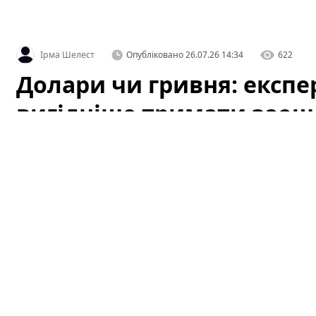
Ірма Шелест
Опубліковано
26.07.26 14:34
622
Долари чи гривня: експе
вигідніше тримати зао
Українці знову стоять перед питанням: де зберігати с
Рішення залежить від кількох ключових факторів: гор
валюти, очікувань щодо інфляції та процентних ставок
проти кожного варіанту і надамо практичні поради ві
Долари чи гривня: експерт порад
заощадження