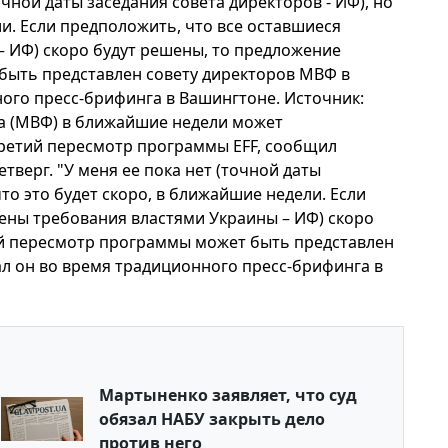
очной даты заседания совета директоров - ИФ), но
ли. Если предположить, что все оставшиеся
 ИФ) скоро будут решены, то предложение
ыть представлен совету директоров МВФ в
ного пресс-брифинга в Вашингтоне. Источник:
 (МВФ) в ближайшие недели может
ретий пересмотр программы EFF, сообщил
верг. "У меня ее пока нет (точной даты
то это будет скоро, в ближайшие недели. Если
ены требования властями Украины – ИФ) скоро
й пересмотр программы может быть представлен
ал он во время традиционного пресс-брифинга в
Мартыненко заявляет, что суд
обязал НАБУ закрыть дело
против него