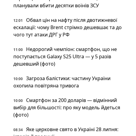
планували вбити десятки воїнів ЗСУ
Обвал цін на нафту після двотижневої
12:01
ескалації: чому Brent стрімко дешевшає та до
чого тут атаки ДРГ у РФ
Недорогий чемпіон: смартфон, що не
11:00
поступається Galaxy S25 Ultra — у 5 разів
дешевший (фото)
Загроза балістики: частину України
10:00
охопила повітряна тривога
Смартфон за 200 доларів — відмінний
10:00
вибір для більшості: про яку модель йдеться
(фото)
Яке церковне свято в Україні 28 липня:
08:34