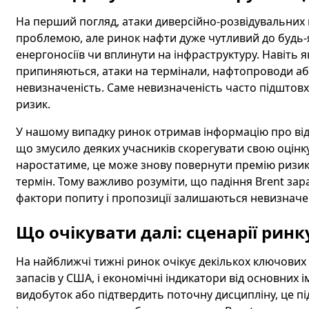
На перший погляд, атаки диверсійно-розвідувальних 
проблемою, але ринок нафти дуже чутливий до будь-я
енергоносіїв чи вплинути на інфраструктуру. Навіть 
припиняються, атаки на термінали, нафтопроводи а
невизначеність. Саме невизначеність часто підштовхує
ризик.
У нашому випадку ринок отримав інформацію про відсу
що змусило деяких учасників скорегувати свою оцінк
наростатиме, це може знову повернути премію ризику
термін. Тому важливо розуміти, що падіння Brent за
фактори попиту і пропозиції залишаються невизнач
Що очікувати далі: сценарії ринк
На найближчі тижні ринок очікує декількох ключових
запасів у США, і економічні індикатори від основних
видобуток або підтвердить поточну дисципліну, це п