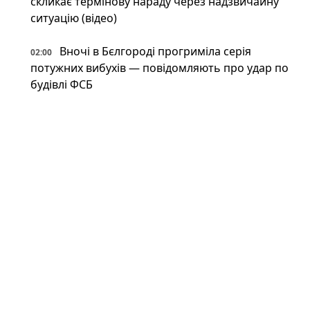
скликає термінову нараду через надзвичайну
ситуацію (відео)
Вночі в Бєлгороді прогриміла серія
02:00
потужних вибухів — повідомляють про удар по
будівлі ФСБ
Костянтинівка перетворилася на суцільну
01:34
"сіру зону" — військовий оглядач пояснює
У російському Бєлгороді лунають вибухи:
01:00
під обстрілом місцеве відділення ФСБ (фото,
відео)
Революція з 80-х: в Україні помітили
00:34
японський високотехнологічний спорткар
(фото)
Відпочинок на замінованих берегах і
00:34