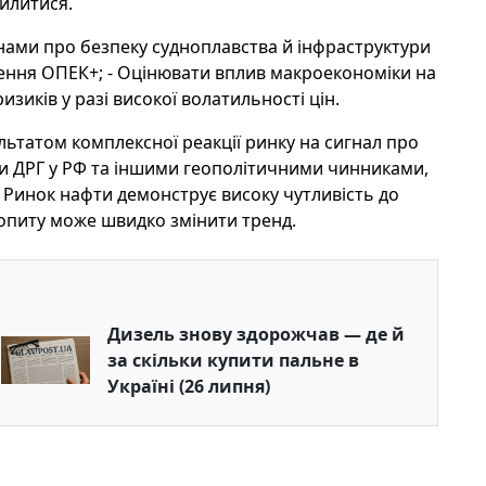
илитися.
винами про безпеку судноплавства й інфраструктури
ішення ОПЕК+; - Оцінювати вплив макроекономіки на
изиків у разі високої волатильності цін.
льтатом комплексної реакції ринку на сигнал про
ами ДРГ у РФ та іншими геополітичними чинниками,
Ринок нафти демонструє високу чутливість до
попиту може швидко змінити тренд.
Дизель знову здорожчав — де й
за скільки купити пальне в
Україні (26 липня)