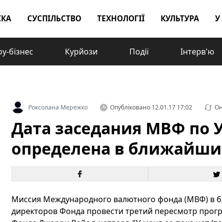
ІКА
СУСПІЛЬСТВО
ТЕХНОЛОГІЇ
КУЛЬТУРА
У
у-бізнес
Курйози
Події
Інтерв'ю
Роксолана Мережко
Опубліковано
12.01.17 17:02
Он
Дата заседания МВФ по 
определена в ближайши
Миссия Международного валютного фонда (МВФ) в б
директоров Фонда провести третий пересмотр прог