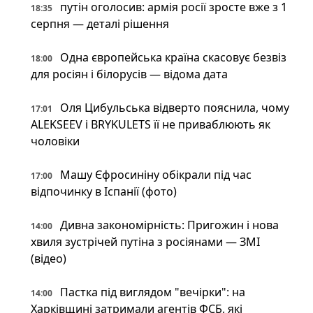
путін оголосив: армія росії зросте вже з 1
18:35
серпня — деталі рішення
Одна європейська країна скасовує безвіз
18:00
для росіян і білорусів — відома дата
Оля Цибульська відверто пояснила, чому
17:01
ALEKSEEV і BRYKULETS її не приваблюють як
чоловіки
Машу Єфросиніну обікрали під час
17:00
відпочинку в Іспанії (фото)
Дивна закономірність: Пригожин і нова
14:00
хвиля зустрічей путіна з росіянами — ЗМІ
(відео)
Пастка під виглядом "вечірки": на
14:00
Харківщині затримали агентів ФСБ, які