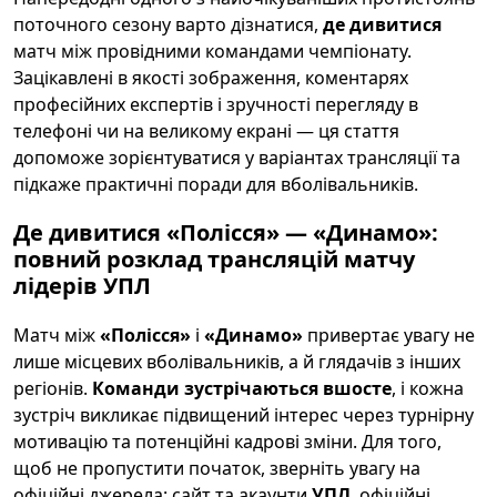
поточного сезону варто дізнатися,
де дивитися
матч між провідними командами чемпіонату.
Зацікавлені в якості зображення, коментарях
професійних експертів і зручності перегляду в
телефоні чи на великому екрані — ця стаття
допоможе зорієнтуватися у варіантах трансляції та
підкаже практичні поради для вболівальників.
Де дивитися «Полісся» — «Динамо»:
повний розклад трансляцій матчу
лідерів
УПЛ
Матч між
«Полісся»
і
«Динамо»
привертає увагу не
лише місцевих вболівальників, а й глядачів з інших
регіонів.
Команди зустрічаються вшосте
, і кожна
зустріч викликає підвищений інтерес через турнірну
мотивацію та потенційні кадрові зміни. Для того,
щоб не пропустити початок, зверніть увагу на
офіційні джерела: сайт та акаунти
УПЛ
, офіційні