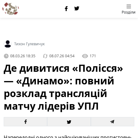
Розділи
Тихон Гулевичук
08.03.26 18:35
08.07.26 04:54
171
Де дивитися «Полісся»
— «Динамо»: повний
розклад трансляцій
матчу лідерів УПЛ
Напередодні одного з найочікуваніших протистоянь