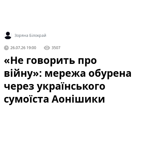
Зоряна Білокрай
26.07.26 19:00
3507
«Не говорить про
війну»: мережа обурена
через українського
сумоїста Аонішики
У соціальних мережах активно обговорюють
українського сумоїста Данііла Явгусишина, більш