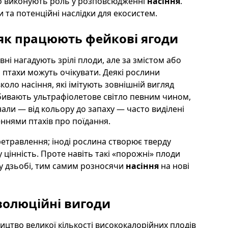
но виконують роль у розповсюдженні
насіння
.
 та потенційні наслідки для екосистем.
 як працюють
фейкові ягоди
ні нагадують зрілі плоди, але за змістом або
о птахи можуть очікувати. Деякі рослини
оло насіння, які імітують зовнішній вигляд
дбивають ультрафіолетове світло певним чином,
али — від кольору до запаху — часто виділені
ннями птахів про поїдання.
ретравлення; іноді рослина створює тверду
 цінність. Проте навіть такі «порожні» плоди
 у дзьобі, тим самим розносячи
насіння
на нові
волюційні вигоди
ицтво великої кількості висококалорійних плодів