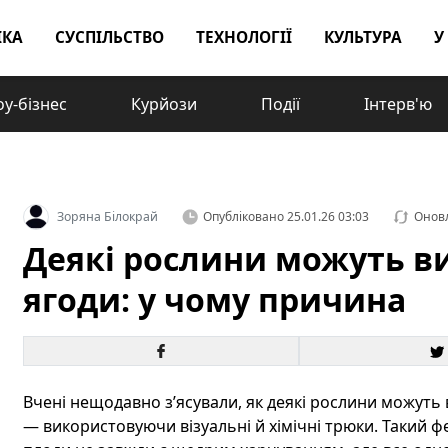
ІКА
СУСПІЛЬСТВО
ТЕХНОЛОГІЇ
КУЛЬТУРА
У
у-бізнес
Курйози
Події
Інтерв'ю
Зоряна Білокрай
Опубліковано
25.01.26 03:03
Онов
Деякі рослини можуть в
ягоди: у чому причина
Вчені нещодавно зʼясували, як деякі рослини можуть
— використовуючи візуальні й хімічні трюки. Такий 