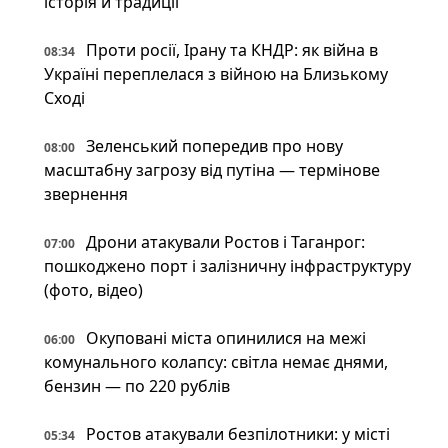
історія й традиції
Проти росії, Ірану та КНДР: як війна в
08:34
Україні переплелася з війною на Близькому
Сході
Зеленський попередив про нову
08:00
масштабну загрозу від путіна — термінове
звернення
Дрони атакували Ростов і Таганрог:
07:00
пошкоджено порт і залізничну інфраструктуру
(фото, відео)
Окуповані міста опинилися на межі
06:00
комунального колапсу: світла немає днями,
бензин — по 220 рублів
Ростов атакували безпілотники: у місті
05:34