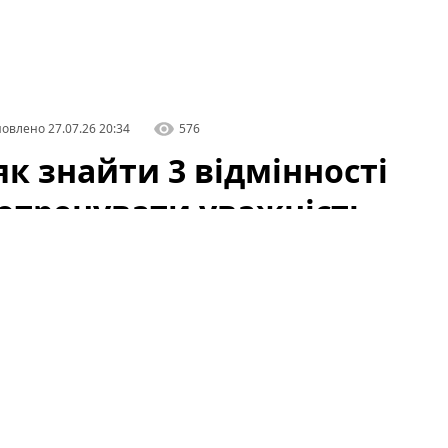
овлено
27.07.26 20:34
576
к знайти 3 відмінності
потренувати уважність
 складні математичні задачі чи логічні ребуси.
ти реакцію і уважність — швидка вправка на
за лічені хвилини. У цій статті ви дізнаєтеся,
дити до задачі «знайти три відмінності за 15
систематичне тренування уваги.