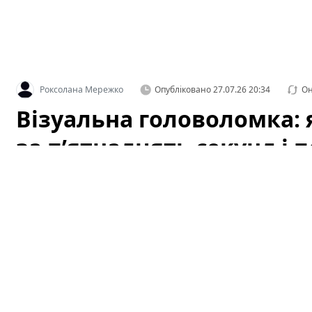
Роксолана Мережко
Опубліковано
27.07.26 20:34
Он
Візуальна головоломка: я
за п’ятнадцять секунд і 
Коли ми говоримо про ігри для розуму, часто уявляємо
Але інколи достатньо простої картинки, щоб прокача
знаходження відмінностей здатна дати відчутний ефект 
чому варто спробувати такі тести, як правильно підхо
секунд» і які вправи допоможуть перетворити гру в 