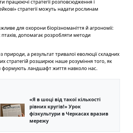
ти працюючі стратегії розповсюдження і
ейкові» стратегії можуть надати рослинам
жливе для охорони біорізноманіття й агрономії:
 птахів, допомагає розробляти методи
з природи, а результат тривалої еволюції складних
ких стратегій розширює наше розуміння того, як
ли формують ландшафт життя навколо нас.
«Я в шоці від такої кількості
рівних кругів!» Урок
фізкультури в Черкасах вразив
мережу