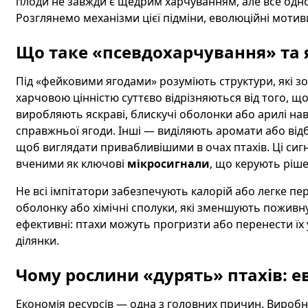
плоди не завжди є щедрим харчуванням, але все од
Розглянемо механізми цієї підміни, еволюційні мотиви
Що таке «псевдохарчування» та
Під «фейковими ягодами» розуміють структури, які зов
харчовою цінністю суттєво відрізняються від того, щ
виробляють яскраві, блискучі оболонки або арилі навк
справжньої ягоди. Інші — виділяють аромати або ві
щоб виглядати привабливішими в очах птахів. Ці сигн
вченими як ключові
мікросигнали
, що керують ріше
Не всі імпітатори забезпечують калорій або легке пе
оболонку або хімічні сполуки, які зменшують поживну
ефективні: птахи можуть прогризти або перенести їх
ділянки.
Чому рослини «дурять» птахів: е
Економія ресурсів — одна з головних причин. Виробн