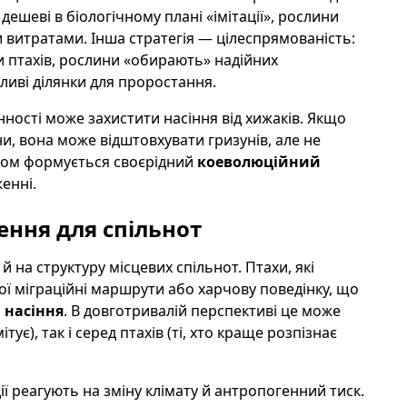
ешеві в біологічному плані «імітації», рослини
витратами. Інша стратегія — цілеспрямованість:
и птахів, рослини «обирають» надійних
ливі ділянки для проростання.
інності може захистити насіння від хижаків. Якщо
и, вона може відштовхувати гризунів, але не
ином формується своєрідний
коеволюційний
енні.
ення для спільнот
й на структуру місцевих спільнот. Птахи, які
ої міграційні маршрути або харчову поведінку, що
о
насіння
. В довготривалій перспективі це може
тує), так і серед птахів (ті, хто краще розпізнає
ії реагують на зміну клімату й антропогенний тиск.