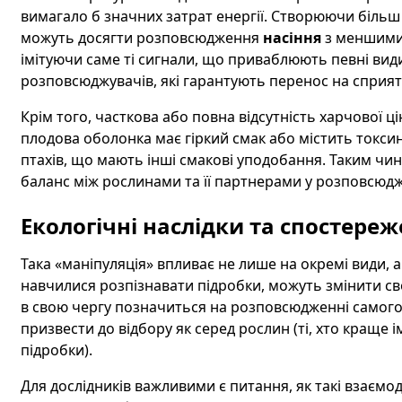
вимагало б значних затрат енергії. Створюючи більш д
можуть досягти розповсюдження
насіння
з меншими 
імітуючи саме ті сигнали, що приваблюють певні вид
розповсюджувачів, які гарантують перенос на сприят
Крім того, часткова або повна відсутність харчової ц
плодова оболонка має гіркий смак або містить токсин
птахів, що мають інші смакові уподобання. Таким ч
баланс між рослинами та її партнерами у розповсюдж
Екологічні наслідки та спостереж
Така «маніпуляція» впливає не лише на окремі види, а 
навчилися розпізнавати підробки, можуть змінити св
в свою чергу позначиться на розповсюдженні самог
призвести до відбору як серед рослин (ті, хто краще імі
підробки).
Для дослідників важливими є питання, як такі взаємод