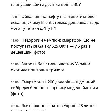
планували вбити десятки воїнів ЗСУ
Обвал цін на нафту після двотижневої
12:01
ескалації: чому Brent стрімко дешевшає та до
чого тут атаки ДРГ у РФ
Недорогий чемпіон: смартфон, що не
11:00
поступається Galaxy S25 Ultra — у 5 разів
дешевший (фото)
Загроза балістики: частину України
10:00
охопила повітряна тривога
Смартфон за 200 доларів — відмінний
10:00
вибір для більшості: про яку модель йдеться
(фото)
Яке церковне свято в Україні 28 липня:
08:34