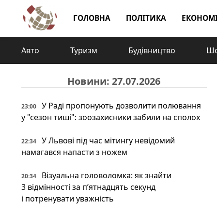
ГОЛОВНА
ПОЛІТИКА
ЕКОНОМ
Авто
Туризм
Будівництво
Шо
Новини: 27.07.2026
У Раді пропонують дозволити полювання
23:00
у "сезон тиші": зоозахисники забили на сполох
У Львові під час мітингу невідомий
22:34
намагався напасти з ножем
Візуальна головоломка: як знайти
20:34
3 відмінності за п’ятнадцять секунд
і потренувати уважність