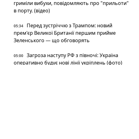
гриміли вибухи, повідомляють про "прильоти"
в порту. (відео)
Перед зустріччю з Трампом: новий
05:34
прем'єр Великої Британії першим прийме
Зеленського — що обговорять
Загроза наступу РФ з півночі: Україна
05:00
оперативно будує нові лінії укріплень (фото)
Британія передасть Україні права на Stone
05:00
Cloak: що відомо про систему РЕБ, яка
"приховує" дрони
Напад на ЛГБТКІ+ прайд у Берліні: поліція
04:00
застрелила головного підозрюваного
Неокаперство XXI століття: війна в Ірані
03:34
воскресила майже забутий феномен «морських