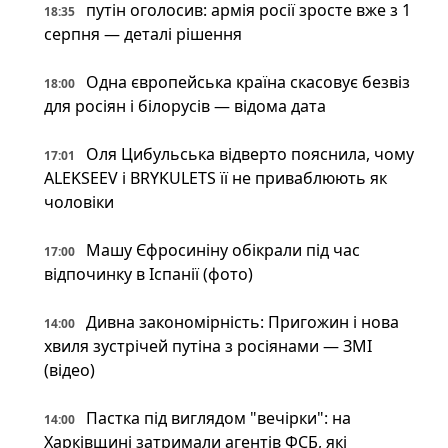
путін оголосив: армія росії зросте вже з 1
18:35
серпня — деталі рішення
Одна європейська країна скасовує безвіз
18:00
для росіян і білорусів — відома дата
Оля Цибульська відверто пояснила, чому
17:01
ALEKSEEV і BRYKULETS її не приваблюють як
чоловіки
Машу Єфросиніну обікрали під час
17:00
відпочинку в Іспанії (фото)
Дивна закономірність: Пригожин і нова
14:00
хвиля зустрічей путіна з росіянами — ЗМІ
(відео)
Пастка під виглядом "вечірки": на
14:00
Харківщині затримали агентів ФСБ, які