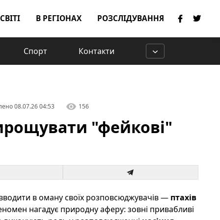
 СВІТІ
В РЕГІОНАХ
РОЗСЛІДУВАННЯ
Спорт
Контакти
лено
08.07.26 04:53
156
ирощувати "фейкові"
 вводити в оману своїх розповсюджувачів —
птахів
феномен нагадує природну аферу: зовні привабливі