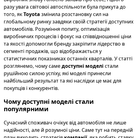
разу увага світової автоспільноти була прикута до
того, як
Toyota
змінила розстановку сил на
глобальному ринку завдяки своїй стратегії доступних
автомобілів. Розуміння попиту, оптимізація
виробничих процесів і фокус на співвідношенні ціни
та якості допомогли бренду закріпити лідерство в
сегменті продажів, що відображається у
статистичних показниках останніх кварталів. У статті
розглянемо, чому саме
доступні моделі
стали
рушійною силою успіху, які моделі принесли
найбільший результат та які наслідки це має для
покупців і конкурентів.
Чому
доступні моделі
стали
популярними
Сучасний споживач очікує від автомобіля не лише
надійності, але й розумної ціни. Саме тут на передній
план виходить стратегія
компанії
, яка робить ставку