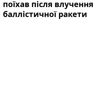
поїхав після влучення
баллістичної ракети
(відео)
У мережі з'явилося вражаюче відео, яке вже за кілька
годин набрало сотні тисяч переглядів:
Volkswagen
Touareg
, зареєстрований в Україні, після влучення
баллістичної ракети все ж поїхав. Подія викликала
широкий резонанс серед автомобільних експертів,
волонтерів і пересічних користувачів, адже ролик
демонструє неймовірну стійкість і живучість техніки
в надзвичайних умовах.
Фантастична живучість: VW Touareg з
України поїхав після влучення