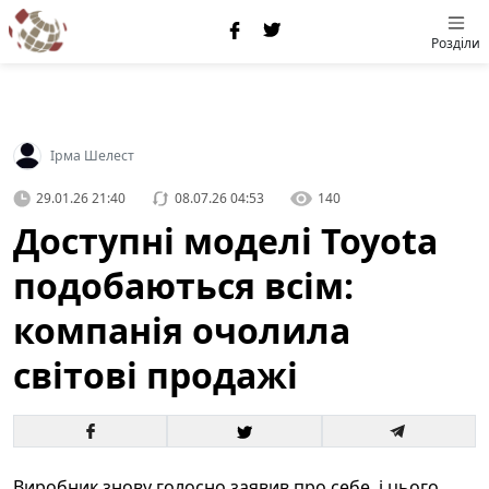
Розділи
Ірма Шелест
29.01.26 21:40
08.07.26 04:53
140
Доступні моделі Toyota
подобаються всім:
компанія очолила
світові продажі
Виробник знову голосно заявив про себе, і цього