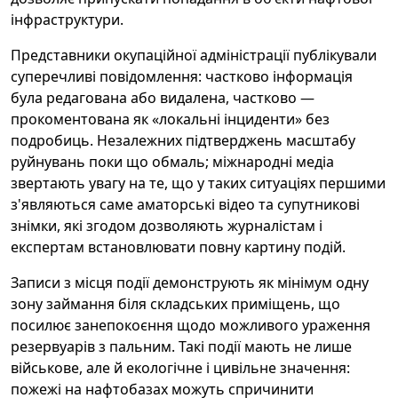
інфраструктури.
Представники окупаційної адміністрації публікували
суперечливі повідомлення: частково інформація
була редагована або видалена, частково —
прокоментована як «локальні інциденти» без
подробиць. Незалежних підтверджень масштабу
руйнувань поки що обмаль; міжнародні медіа
звертають увагу на те, що у таких ситуаціях першими
з'являються саме аматорські відео та супутникові
знімки, які згодом дозволяють журналістам і
експертам встановлювати повну картину подій.
Записи з місця події демонструють як мінімум одну
зону займання біля складських приміщень, що
посилює занепокоєння щодо можливого ураження
резервуарів з пальним. Такі події мають не лише
військове, але й екологічне і цивільне значення:
пожежі на нафтобазах можуть спричинити