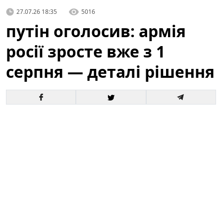
27.07.26 18:35
5016
путін оголосив: армія
росії зросте вже з 1
серпня — деталі рішення
Офіційне оголошення кремля про збільшення
чисельності збройних сил викликало хвилю запитань
і припущень як усередині росії, так і за її межами. За
словами президента, відповідні кроки набудуть
чинності з 1 серпня, і вже згадується низка
організаційних, кадрових та фінансових рішень для
реалізації цього плану.
Це вже третє рішення про
розширення армії росії від початку року.
Зараз
важливо розібратися в деталях: кого саме