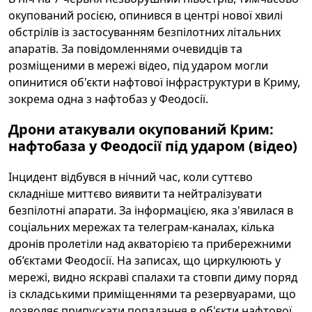
окупований росією, опинився в центрі нової хвилі
обстрілів із застосуванням безпілотних літальних
апаратів. За повідомленнями очевидців та
розміщеними в мережі відео, під ударом могли
опинитися об'єкти нафтової інфраструктури в Криму,
зокрема одна з нафтобаз у Феодосії.
Дрони атакували окупований Крим:
нафтобаза у Феодосії під ударом (відео)
Інцидент відбувся в нічний час, коли суттєво
складніше миттєво виявити та нейтралізувати
безпілотні апарати. За інформацією, яка з'явилася в
соціальних мережах та телеграм-каналах, кілька
дронів пролетіли над акваторією та прибережними
об’єктами Феодосії. На записах, що циркулюють у
мережі, видно яскраві спалахи та стовпи диму поряд
із складськими приміщеннями та резервуарами, що
дозволяє припускати попадання в об'єкти нафтової