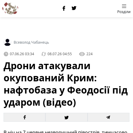
Розділи
Всеволод Чабанець
07.06.26 03:34
08.07.26 04:55
224
Дрони атакували
окупований Крим:
нафтобаза у Феодосії під
ударом (відео)
В ніч на 7 червня незворушний півострів, тимчасово