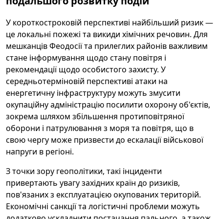
подальшого розвитку подій
У короткостроковій перспективі найбільший ризик —
це локальні пожежі та викиди хімічних речовин. Для
мешканців Феодосії та прилеглих районів важливим
стане інформування щодо стану повітря і
рекомендації щодо особистого захисту. У
середньотерміновій перспективі атаки на
енергетичну інфраструктуру можуть змусити
окупаційну адміністрацію посилити охорону об'єктів,
зокрема шляхом збільшення протиповітряної
оборони і патрулювання з моря та повітря, що в
свою чергу може призвести до ескалації військової
напруги в регіоні.
З точки зору геополітики, такі інциденти
привертають увагу західних країн до ризиків,
пов'язаних з експлуатацією окупованих територій.
Економічні санкції та логістичні проблеми можуть
додатково ускладнити постачання пального, а також