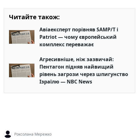
Читайте також:
Авіаексперт порівняв SAMP/T і
Patriot — чому європейський
комплекс переважає
Агресивніше, ніж зазвичай:
Пентагон підняв найвищий
рівень загрози через шпигунство
Ізраїлю — NBC News
Роксолана Мережко