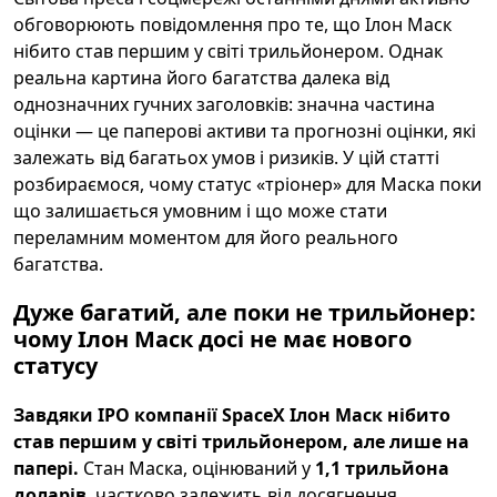
обговорюють повідомлення про те, що Ілон Маск
нібито став першим у світі трильйонером. Однак
реальна картина його багатства далека від
однозначних гучних заголовків: значна частина
оцінки — це паперові активи та прогнозні оцінки, які
залежать від багатьох умов і ризиків. У цій статті
розбираємося, чому статус «тріонер» для Маска поки
що залишається умовним і що може стати
переламним моментом для його реального
багатства.
Дуже багатий, але поки не трильйонер:
чому Ілон Маск досі не має нового
статусу
Завдяки IPO компанії SpaceX Ілон Маск нібито
став першим у світі трильйонером, але лише на
папері.
Стан Маска, оцінюваний у
1,1 трильйона
доларів
, частково залежить від досягнення