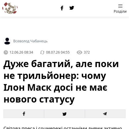
Розділи
Всеволод Чабанець
12.06.26 08:34
08.07.26 04:55
372
Дуже багатий, але поки
не трильйонер: чому
Ілон Маск досі не має
нового статусу
Світова преса і соцмережі останніми днями активно