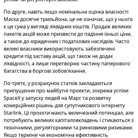
По-друге, навіть якщо номінальна оцінка власності
Маска досягне трильйона, це не означає, що у нього
є ця сума у вигляді ліквідних коштів. Продаж великих
пакетів акцій може призвести до падіння їхньої ціни,
а також до юридичних і податкових наслідків. Часто
великі власники використовують забезпечені
кредити під заставу акцій, що також не додає
ліквідності, а лише перетворює частину паперового
багатства в боргові зобов'язання.
По-третє, у розрахунок статків закладаються
припущення про майбутні проекти, зокрема успіхи
SpaceX у запуску людей на Марс та розвитку
комерційних рішень для супутникового інтернету
Starlink. Ці проєкти мають величезний потенціал, але
потребують великих капіталовкладень і стикаються з
технічними, регуляторними та ринковими ризиками.
Якщо терміни чи економічна ефективність