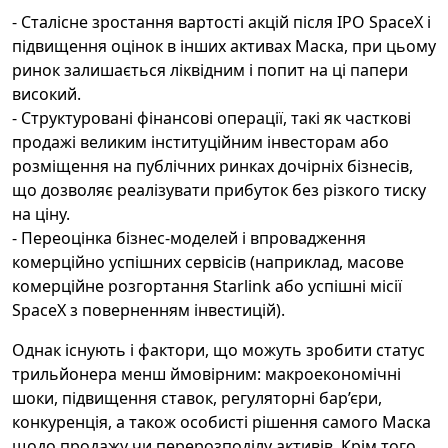
- Сталісне зростання вартості акцій після IPO SpaceX і
підвищення оцінок в інших активах Маска, при цьому
ринок залишається ліквідним і попит на ці папери
високий.
- Структуровані фінансові операції, такі як часткові
продажі великим інституційним інвесторам або
розміщення на публічних ринках дочірніх бізнесів,
що дозволяє реалізувати прибуток без різкого тиску
на ціну.
- Переоцінка бізнес-моделей і впровадження
комерційно успішних сервісів (наприклад, масове
комерційне розгортання Starlink або успішні місії
SpaceX з поверненням інвестицій).
Однак існують і фактори, що можуть зробити статус
трильйонера менш ймовірним: макроекономічні
шоки, підвищення ставок, регуляторні бар’єри,
конкуренція, а також особисті рішення самого Маска
щодо продажу чи перерозподілу активів. Крім того,