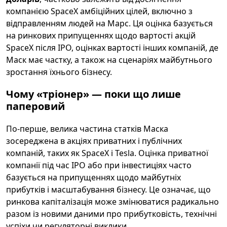
компанією SpaceX амбіційних цілей, включно з
відправленням людей на Марс. Ця оцінка базується
на ринкових припущеннях щодо вартості акцій
SpaceX після IPO, оцінках вартості інших компаній, де
Маск має частку, а також на сценаріях майбутнього
зростання їхнього бізнесу.
Чому «тріонер» — поки що лише
паперовий
По-перше, велика частина статків Маска
зосереджена в акціях приватних і публічних
компаній, таких як SpaceX і Tesla. Оцінка приватної
компанії під час IPO або при інвестиціях часто
базується на припущеннях щодо майбутніх
прибутків і масштабування бізнесу. Це означає, що
ринкова капіталізація може змінюватися радикально
разом із новими даними про прибутковість, технічні
успіхи чи регуляторні виклики.