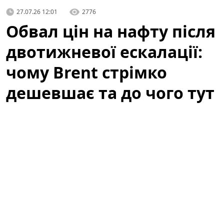
27.07.26 12:01
2776
Обвал цін на нафту після
двотижневої ескалації:
чому Brent стрімко
дешевшає та до чого тут
атаки ДРГ у РФ
Світові котирування нафти стрімко впали після того,
як
США
та
Іран
утрималися від нових атак у вихідні,
подавши ринку перший сигнал про можливу
деескалацію та відновлення судноплавства. Цей
сигнал відразу вплинув на очікування трейдерів