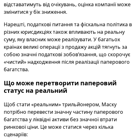
відставатимуть від очікувань, оцінка компанії може
змінитися у бік зниження.
Нарешті, податкові питання та фіскальна політика в
різних юрисдикціях також впливають на реальну
суму, яку власник може реалізувати. У багатьох
країнах великі операції з продажу акцій тягнуть за
собою значні податкові зобов’язання, що скорочує
«чистий» надходження після реалізації паперового
багатства.
Що може перетворити паперовий
статус на реальний
Щоб стати «реальним» трильйонером, Маску
потрібно перевести значну частину паперового
багатства у ліквідні активи без значної втрати
ринкової ціни. Це може статися через кілька
сценаріїв: