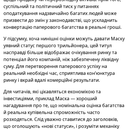
суспільний та політичний тиск у питаннях
оподаткування надзвичайно багатих людей може
призвести до змін у законодавстві, що ускладнить
конвертацію паперового багатства в реальні гроші.
У підсумку, хоча нинішні оцінки можуть давати Маску
уявний статус першого трильйонера, цей титул
насправді більше відображає очікування ринку та
потенціал його компаній, ніж забезпечену ліквідну
суму. Для перетворення паперового успіху на
реальний необхідні час, сприятлива кон’юнктура
ринку і вкрай вдалі комерційні результати.
Для читачів, які цікавляться економікою та
інвестиціями, приклад Маска — хороший
нагадування про те, що номінальна оцінка багатства
й реальна купівельна спроможність часто
розходяться. Слід уважно ставитися до заголовків,
що оголошують «нові статуси», і розуміти механіку