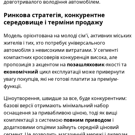
довготривалого володіння автомобілем.
Ринкова стратегія, конкурентне
середовище і терміни продажу
Модель орієнтована на молоді сім'ї, активних міських
жителів і тих, хто потребує універсального
автомобіля з невисокими витратами. У сегменті
компактних кросоверів конкуренція висока, але
пропозиція з акцентом на
позашляховик
-якості та
економічний
цикл експлуатації може привернути
увагу покупців, які не готові платити за преміум-
функції.
Ціноутворення, швидше за все, буде конкурентним:
базові версії отримають мінімальний набор
оснащення за привабливою ціною, тоді як вищі
комплектації з системою
повним приводом
і
додатковими опціями займуть середній ціновий
сегмент. Це дозволить магазинній мережі і дилерам