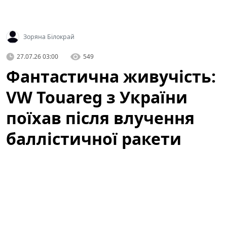
Зоряна Білокрай
27.07.26 03:00
549
Фантастична живучість:
VW Touareg з України
поїхав після влучення
баллістичної ракети
(відео)
У мережі з'явилося вражаюче відео, яке вже за кілька
годин набрало сотні тисяч переглядів:
Volkswagen