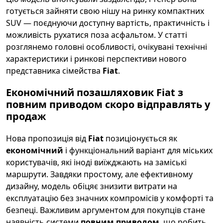
готується зайняти свою нішу на ринку компактних
SUV — поєднуючи доступну вартість, практичність і
можливість рухатися поза асфальтом. У статті
розглянемо головні особливості, очікувані технічні
характеристики і ринкові перспективи нового
представника сімейства
Fiat
.
Економічний позашляховик Fiat з
повним приводом скоро відправлять у
продаж
Нова пропозиція від
Fiat
позиціонується як
економічний
і функціональний варіант для міських
користувачів, які іноді виїжджають на заміські
маршрути. Завдяки простому, але ефективному
дизайну, модель обіцяє знизити витрати на
експлуатацію без значних компромісів у комфорті та
безпеці. Важливим аргументом для покупців стане
наявність системи
повним приводом
, що робить