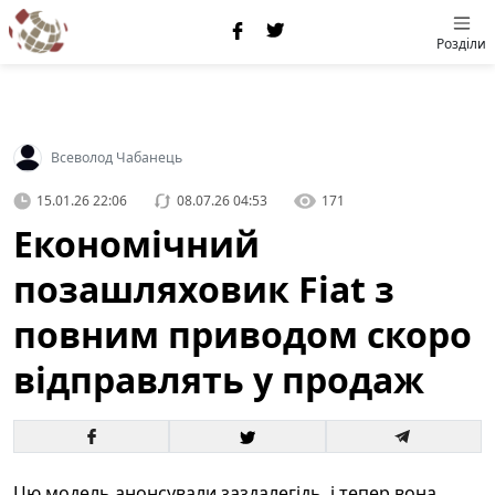
Розділи
Всеволод Чабанець
15.01.26 22:06
08.07.26 04:53
171
Економічний
позашляховик Fiat з
повним приводом скоро
відправлять у продаж
Цю модель анонсували заздалегідь, і тепер вона