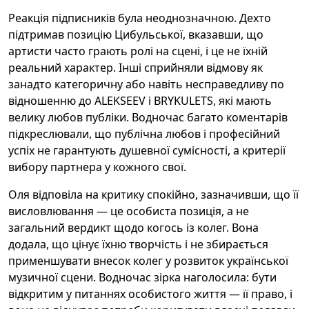
Реакція підписників була неоднозначною. Дехто
підтримав позицію Цибульської, вказавши, що
артисти часто грають ролі на сцені, і це не їхній
реальний характер. Інші сприйняли відмову як
занадто категоричну або навіть несправедливу по
відношенню до ALEKSEEV і BRYKULETS, які мають
велику любов публіки. Водночас багато коментарів
підкреслювали, що публічна любов і професійний
успіх не гарантують душевної сумісності, а критерії
вибору партнера у кожного свої.
Оля відповіла на критику спокійно, зазначивши, що її
висловлювання — це особиста позиція, а не
загальний вердикт щодо когось із колег. Вона
додала, що цінує їхню творчість і не збирається
применшувати внесок колег у розвиток української
музичної сцени. Водночас зірка наголосила: бути
відкритим у питаннях особистого життя — її право, і