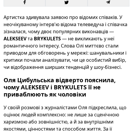
Артистка здивувала заявою про відомих співаків. У
неочікуваному інтерв'ю відома телеведуча і співачка
зізналася, чому двоє популярних виконавців —
ALEKSEEV
та
BRYKULETS
— не викликають у неї
романтичного інтересу. Слова Олі миттєво стали
приводом для обговорень у мережі: шанувальники і
критики почали аналізувати, чи це особистий вибір,
чи відображення ширших тенденцій у шоу-бізнесі.
Оля Цибульська відверто пояснила,
чому ALEKSEEV і BRYKULETS її не
приваблюють як чоловіки
У своїй розмові з журналістами Оля підкреслила, що
оцінює людей комплексно: не лише за сценічною
харизмою або зовнішністю, а й за внутрішніми
якостями, цінностями та способом життя. За її