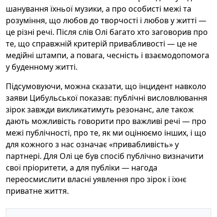
шанування їхньої музики, а про особисті межі та
розуміння, що любов до творчості і любов у житті —
це різні речі. Після слів Олі багато хто заговорив про
те, що справжній критерій привабливості — це не
медійні штампи, а повага, чесність і взаємодопомога
у буденному житті.
Підсумовуючи, можна сказати, що інцидент навколо
заяви Цибульської показав: публічні висловлювання
зірок завжди викликатимуть резонанс, але також
дають можливість говорити про важливі речі — про
межі публічності, про те, як ми оцінюємо інших, і що
для кожного з нас означає «привабливість» у
партнері. Для Олі це був спосіб публічно визначити
свої пріоритети, а для публіки — нагода
переосмислити власні уявлення про зірок і їхнє
приватне життя.