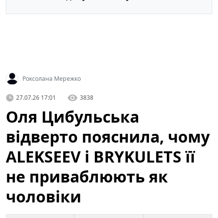
Роксолана Мережко
27.07.26 17:01
3838
Оля Цибульська
відверто пояснила, чому
ALEKSEEV і BRYKULETS її
не приваблюють як
чоловіки