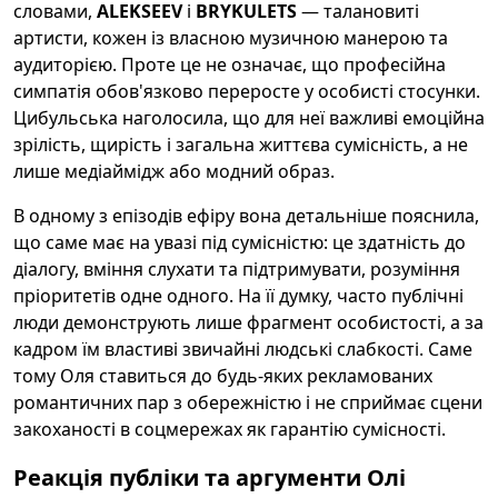
словами,
ALEKSEEV
і
BRYKULETS
— талановиті
артисти, кожен із власною музичною манерою та
аудиторією. Проте це не означає, що професійна
симпатія обов'язково переросте у особисті стосунки.
Цибульська наголосила, що для неї важливі емоційна
зрілість, щирість і загальна життєва сумісність, а не
лише медіаймідж або модний образ.
В одному з епізодів ефіру вона детальніше пояснила,
що саме має на увазі під сумісністю: це здатність до
діалогу, вміння слухати та підтримувати, розуміння
пріоритетів одне одного. На її думку, часто публічні
люди демонструють лише фрагмент особистості, а за
кадром їм властиві звичайні людські слабкості. Саме
тому Оля ставиться до будь-яких рекламованих
романтичних пар з обережністю і не сприймає сцени
закоханості в соцмережах як гарантію сумісності.
Реакція публіки та аргументи Олі