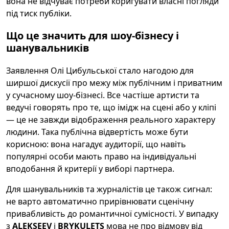
вона не відчуває потреби коригувати власні погляди
під тиск публіки.
Що це значить для шоу-бізнесу і
шанувальників
Заявлення Олі Цибульської стало нагодою для
ширшої дискусії про межу між публічним і приватним
у сучасному шоу-бізнесі. Все частіше артисти та
ведучі говорять про те, що імідж на сцені або у кліпі
— це не завжди відображення реального характеру
людини. Така публічна відвертість може бути
корисною: вона нагадує аудиторії, що навіть
популярні особи мають право на індивідуальні
вподобання й критерії у виборі партнера.
Для шанувальників та журналістів це також сигнал:
не варто автоматично прирівнювати сценічну
привабливість до романтичної сумісності. У випадку
з
ALEKSEEV
і
BRYKULETS
мова не про відмову від