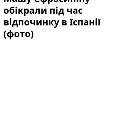
обікрали під час
відпочинку в Іспанії
(фото)
Українську телеведучу Марію Єфросиніну
обікрали
під час рідкісної сімейної поїздки до Іспанії.
Подія сколихнула шанувальників і змусила знову
говорити про безпеку навіть під час відпочинку в
популярних туристичних місцях. Це не перший
подібний випадок зі зіркою за кордоном, тому тема
привертає підвищену увагу медіа та користувачів
соцмереж.
Машу Єфросиніну обікрали під час