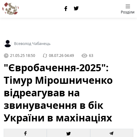
Розділи
Всеволод Чабанець
21.05.25 18:50
08.07.26 04:49
63
"Євробачення-2025":
Тімур Мірошниченко
відреагував на
звинувачення в бік
України в махінаціях