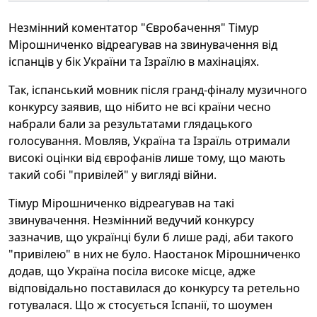
Незмінний коментатор "Євробачення" Тімур
Мірошниченко відреагував на звинувачення від
іспанців у бік України та Ізраїлю в махінаціях.
Так, іспанський мовник після гранд-фіналу музичного
конкурсу заявив, що нібито не всі країни чесно
набрали бали за результатами глядацького
голосування. Мовляв, Україна та Ізраїль отримали
високі оцінки від єврофанів лише тому, що мають
такий собі "привілей" у вигляді війни.
Тімур Мірошниченко відреагував на такі
звинувачення. Незмінний ведучий конкурсу
зазначив, що українці були б лише раді, аби такого
"привілею" в них не було. Наостанок Мірошниченко
додав, що Україна посіла високе місце, адже
відповідально поставилася до конкурсу та ретельно
готувалася. Що ж стосується Іспанії, то шоумен