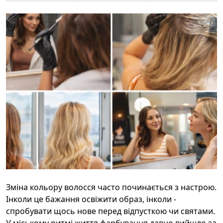
Зміна кольору волосся часто починається з настрою.
Інколи це бажання освіжити образ, інколи -
спробувати щось нове перед відпусткою чи святами.
У міському ритмі життя фарбування давно вийшло за