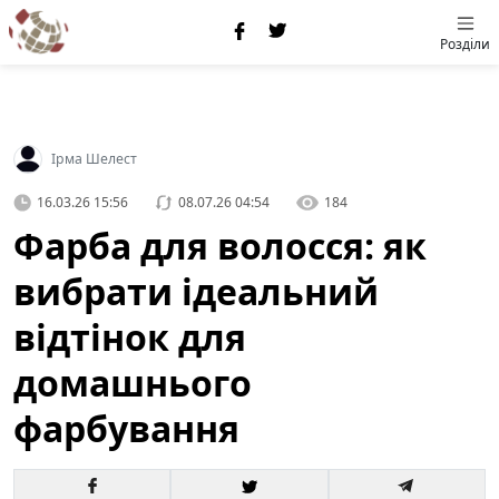
Розділи
Ірма Шелест
16.03.26 15:56
08.07.26 04:54
184
Фарба для волосся: як
вибрати ідеальний
відтінок для
домашнього
фарбування