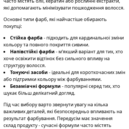
часто містять олії, кератин або рослинні екстракти,
які допомагають мінімізувати пошкодження волосся.
Основні типи фарб, які найчастіше обирають
покупці:
Стійка фарба
- підходить для кардинальної зміни
кольору та повного покриття сивини.
Напівстійкі фарби
- м’якший варіант для тих, хто
хоче освіжити відтінок без сильного впливу на
структуру волосся.
Тонуючі засоби
- ідеальні для короткочасних змін
або підтримки кольору між фарбуваннями.
Безаміачні формули
- популярні серед тих, хто
шукає більш делікатний догляд.
Під час вибору варто звернути увагу на кілька
важливих деталей, які безпосередньо впливають на
результат фарбування. Передусім має значення
склад продукту - сучасні формули часто містять