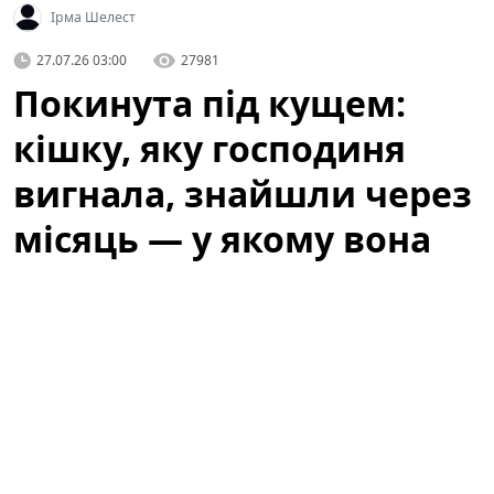
Ірма Шелест
27.07.26 03:00
27981
Покинута під кущем:
кішку, яку господиня
вигнала, знайшли через
місяць — у якому вона
стані
Історія, яка не залишила байдужими місцевих
жителів, почалася з випадкового виявлення тварини,
що сховалася під кущем біля одного з житлових
будинків. Люди, які проходили повз, спочатку