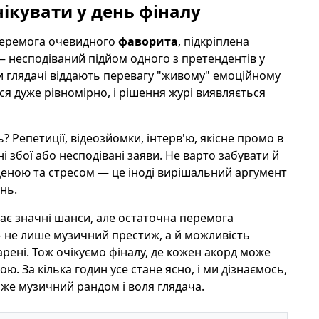
чікувати у день фіналу
перемога очевидного
фаворита
, підкріплена
— несподіваний підйом одного з претендентів у
ли глядачі віддають перевагу "живому" емоційному
ся дуже рівномірно, і рішення журі виявляється
 Репетиції, відеозйомки, інтерв'ю, якісне промо в
і збої або несподівані заяви. Не варто забувати й
сценою та стресом — це іноді вирішальний аргумент
нь.
ає значні шанси, але остаточна перемога
 — не лише музичний престиж, а й можливість
рені. Тож очікуємо фіналу, де кожен акорд може
ю. За кілька годин усе стане ясно, і ми дізнаємось,
оже музичний рандом і воля глядача.