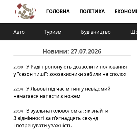
ГОЛОВНА
ПОЛІТИКА
ЕКОНОМ
Авто
Туризм
Будівництво
Шо
Новини: 27.07.2026
У Раді пропонують дозволити полювання
23:00
у "сезон тиші": зоозахисники забили на сполох
У Львові під час мітингу невідомий
22:34
намагався напасти з ножем
Візуальна головоломка: як знайти
20:34
3 відмінності за п’ятнадцять секунд
і потренувати уважність