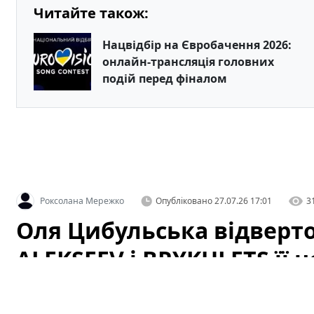
Читайте також:
Нацвідбір на Євробачення 2026:
онлайн-трансляція головних
подій перед фіналом
Роксолана Мережко
Опубліковано
27.07.26 17:01
3
Оля Цибульська відверто
ALEKSEEV і BRYKULETS її
чоловіки