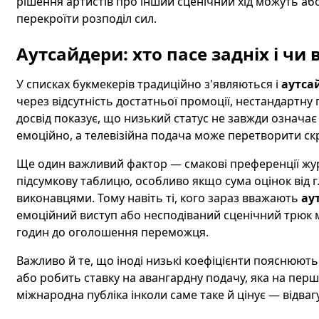
рішення артистів про інший сценічний хід можуть або
перекроїти розподіл сил.
Аутсайдери: хто пасе задніх і чи 
У списках букмекерів традиційно з'являються і
аутса
через відсутність достатньої промоції, нестандартн
досвід показує, що низький статус не завжди означає 
емоційно, а телевізійна подача може перетворити с
Ще один важливий фактор — смакові преференції журі
підсумкову таблицю, особливо якщо сума оцінок від 
виконавцями. Тому навіть ті, кого зараз вважають
ау
емоційний виступ або несподіваний сценічний трюк
годин до оголошення переможця.
Важливо й те, що іноді низькі коефіцієнти пояснюют
або робить ставку на авангардну подачу, яка на пер
міжнародна публіка інколи саме таке й цінує — відваг