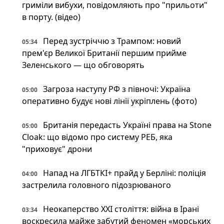
гриміли вибухи, повідомляють про "прильоти"
в порту. (відео)
Перед зустріччю з Трампом: новий
05:34
прем'єр Великої Британії першим прийме
Зеленського — що обговорять
Загроза наступу РФ з півночі: Україна
05:00
оперативно будує нові лінії укріплень (фото)
Британія передасть Україні права на Stone
05:00
Cloak: що відомо про систему РЕБ, яка
"приховує" дрони
Напад на ЛГБТКІ+ прайд у Берліні: поліція
04:00
застрелила головного підозрюваного
Неокаперство XXI століття: війна в Ірані
03:34
воскресила майже забутий феномен «морських