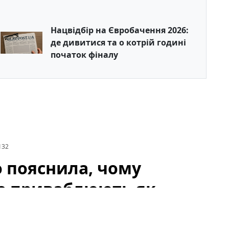
Нацвідбір на Євробачення 2026:
де дивитися та о котрій годині
початок фіналу
132
 пояснила, чому
 не приваблюють як