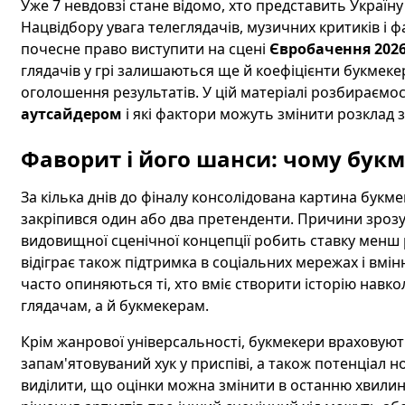
Уже 7 невдовзі стане відомо, хто представить Україн
Нацвідбору увага телеглядачів, музичних критиків і фа
почесне право виступити на сцені
Євробачення 202
глядачів у грі залишаються ще й коефіцієнти букмеке
оголошення результатів. У цій матеріалі розбираємося
аутсайдером
і які фактори можуть змінити розклад з
Фаворит і його шанси: чому букм
За кілька днів до фіналу консолідована картина букме
закріпився один або два претенденти. Причини зрозумі
видовищної сценічної концепції робить ставку менш 
відіграє також підтримка в соціальних мережах і вмін
часто опиняються ті, хто вміє створити історію навк
глядачам, а й букмекерам.
Крім жанрової універсальності, букмекери враховують 
запам'ятовуваний хук у приспіві, а також потенціал 
виділити, що оцінки можна змінити в останню хвилину