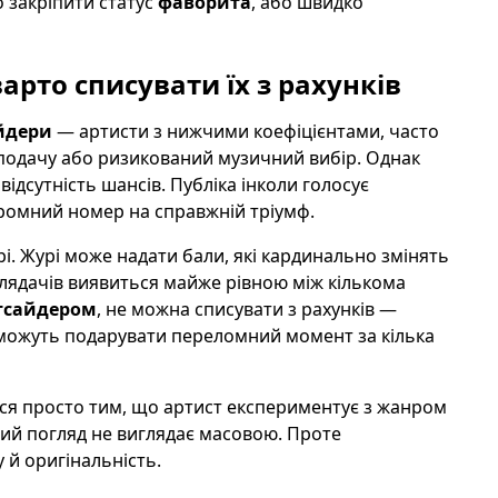
 закріпити статус
фаворита
, або швидко
варто списувати їх з рахунків
йдери
— артисти з нижчими коефіцієнтами, часто
у подачу або ризикований музичний вибір. Однак
відсутність шансів. Публіка інколи голосує
кромний номер на справжній тріумф.
. Журі може надати бали, які кардинально змінять
глядачів виявиться майже рівною між кількома
тсайдером
, не можна списувати з рахунків —
 можуть подарувати переломний момент за кілька
ься просто тим, що артист експериментує з жанром
ший погляд не виглядає масовою. Проте
у й оригінальність.