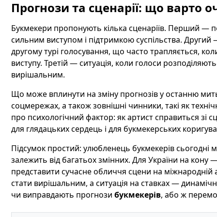
Прогнози та сценарії: що варто о
Букмекери пропонують кілька сценаріїв. Перший — 
сильним виступом і підтримкою суспільства. Другий 
другому турі голосування, що часто трапляється, ко
виступу. Третій — ситуація, коли голоси розподіляють
вирішальним.
Що може вплинути на зміну прогнозів у останню мить?
соцмережах, а також зовнішні чинники, такі як технічн
про психологічний фактор: як артист справиться зі 
для глядацьких сердець і для букмекерських коригува
Підсумок простий: улюбленець букмекерів сьогодні м
залежить від багатьох змінних. Для України на кону
представити сучасне обличчя сцени на міжнародній а
стати вирішальним, а ситуація на ставках — динамічно
чи виправдають прогнози
букмекерів
, або ж перем