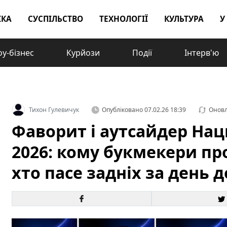
ІКА
СУСПІЛЬСТВО
ТЕХНОЛОГІЇ
КУЛЬТУРА
У
у-бізнес
Курйози
Події
Інтерв'ю
Тихон Гулевичук
Опубліковано
07.02.26 18:39
Онов
Фаворит і аутсайдер Нац
2026: кому букмекери пр
хто пасе задніх за день 