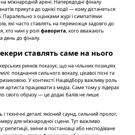
у на міжнародній арені. Напередодні фіналу
натів прикута до однієї події — кому дістанеться
6
. Паралельно з оцінками журі і симпатіями
рів, які часто ставлять на переможця задовго до
, хто нині у ролі
фаворита
, кого вважають
а день до фіналу.
екери ставлять саме на нього
керських ринків показує, що на чільних позиціях
лі: поєднання сильного вокалу, цікавої пісні та
ризиковою. У контексті Нацвідбору важливу роль
ня артиста працювати з медіа. Саме тому у лідерах
оло свого образу — це додає балів не лише
і технічні деталі: якісний саунд, сильний пролог,
номеру для міжнародної сцени. Тут важливо
: репетиції, зміни в постановці або несподіване