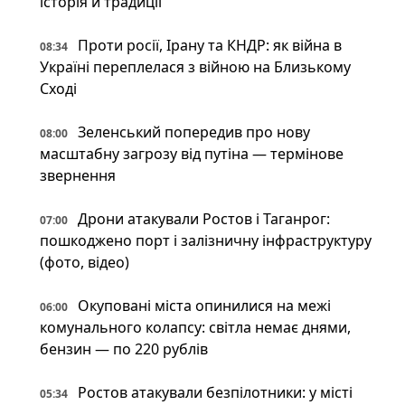
історія й традиції
Проти росії, Ірану та КНДР: як війна в
08:34
Україні переплелася з війною на Близькому
Сході
Зеленський попередив про нову
08:00
масштабну загрозу від путіна — термінове
звернення
Дрони атакували Ростов і Таганрог:
07:00
пошкоджено порт і залізничну інфраструктуру
(фото, відео)
Окуповані міста опинилися на межі
06:00
комунального колапсу: світла немає днями,
бензин — по 220 рублів
Ростов атакували безпілотники: у місті
05:34