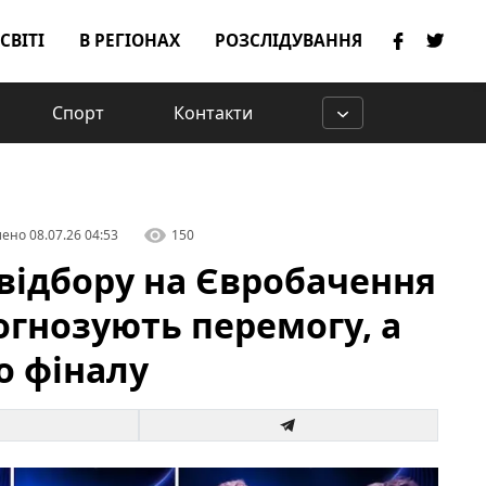
 СВІТІ
В РЕГІОНАХ
РОЗСЛІДУВАННЯ
Спорт
Контакти
лено
08.07.26 04:53
150
відбору на Євробачення
огнозують перемогу, а
до фіналу