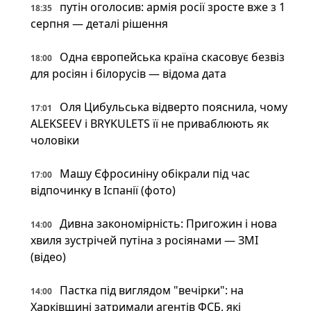
путін оголосив: армія росії зросте вже з 1
18:35
серпня — деталі рішення
Одна європейська країна скасовує безвіз
18:00
для росіян і білорусів — відома дата
Оля Цибульська відверто пояснила, чому
17:01
ALEKSEEV і BRYKULETS її не приваблюють як
чоловіки
Машу Єфросиніну обікрали під час
17:00
відпочинку в Іспанії (фото)
Дивна закономірність: Пригожин і нова
14:00
хвиля зустрічей путіна з росіянами — ЗМІ
(відео)
Пастка під виглядом "вечірки": на
14:00
Харківщині затримали агентів ФСБ, які