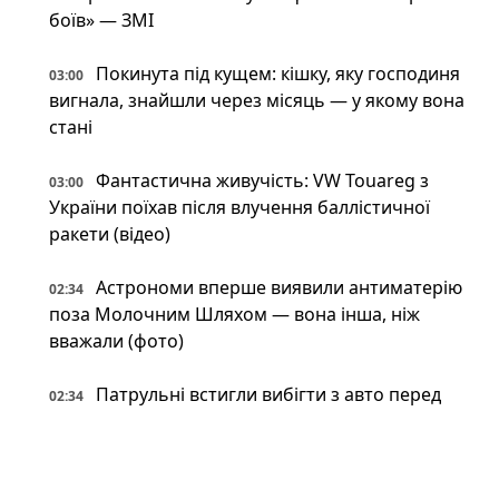
боїв» — ЗМІ
Покинута під кущем: кішку, яку господиня
03:00
вигнала, знайшли через місяць — у якому вона
стані
Фантастична живучість: VW Touareg з
03:00
України поїхав після влучення баллістичної
ракети (відео)
Астрономи вперше виявили антиматерію
02:34
поза Молочним Шляхом — вона інша, ніж
вважали (фото)
Патрульні встигли вибігти з авто перед
02:34
ударом: у Краматорську є поранений
Пожежна криза у Франції — Макрон
02:01