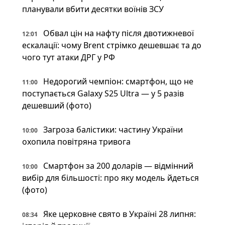
планували вбити десятки воїнів ЗСУ
Обвал цін на нафту після двотижневої
12:01
ескалації: чому Brent стрімко дешевшає та до
чого тут атаки ДРГ у РФ
Недорогий чемпіон: смартфон, що не
11:00
поступається Galaxy S25 Ultra — у 5 разів
дешевший (фото)
Загроза балістики: частину України
10:00
охопила повітряна тривога
Смартфон за 200 доларів — відмінний
10:00
вибір для більшості: про яку модель йдеться
(фото)
Яке церковне свято в Україні 28 липня:
08:34