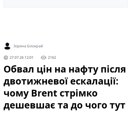
Зоряна Білокрай
27.07.26 12:01
2162
Обвал цін на нафту після
двотижневої ескалації:
чому Brent стрімко
дешевшає та до чого тут
атаки ДРГ у РФ