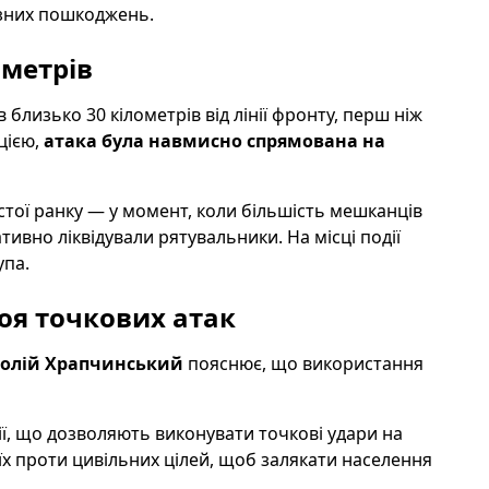
озних пошкоджень.
ометрів
близько 30 кілометрів від лінії фронту, перш ніж
цією,
атака була навмисно спрямована на
тої ранку — у момент, коли більшість мешканців
ивно ліквідували рятувальники. На місці події
упа.
роя точкових атак
олій Храпчинський
пояснює, що використання
ії, що дозволяють виконувати точкові удари на
 їх проти цивільних цілей, щоб залякати населення