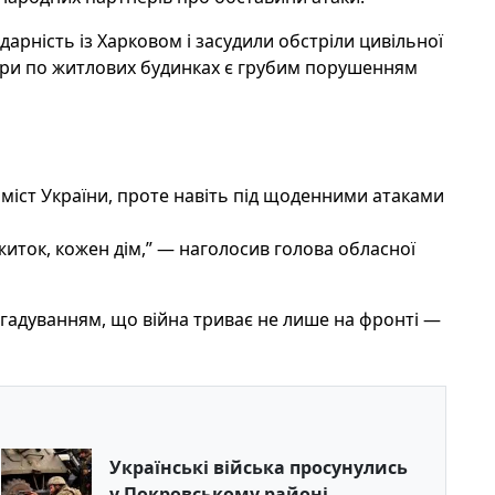
арність із Харковом і засудили обстріли цивільної
ари по житлових будинках є грубим порушенням
міст України, проте навіть під щоденними атаками
житок, кожен дім,” — наголосив голова обласної
гадуванням, що війна триває не лише на фронті —
Українські війська просунулись
у Покровському районі,