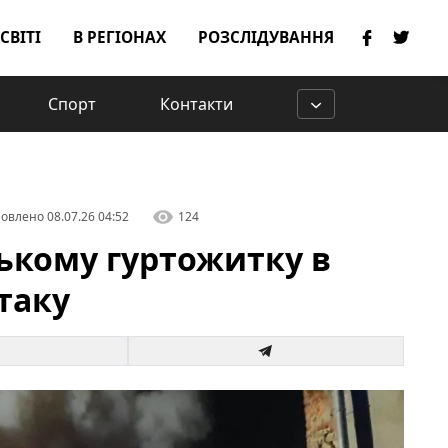
 СВІТІ
В РЕГІОНАХ
РОЗСЛІДУВАННЯ
Спорт
Контакти
овлено
08.07.26 04:52
124
ькому гуртожитку в
таку