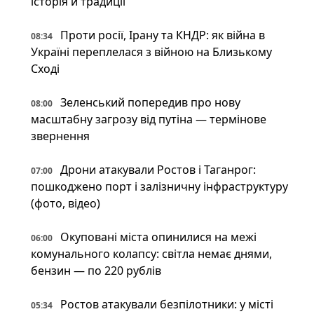
історія й традиції
Проти росії, Ірану та КНДР: як війна в
08:34
Україні переплелася з війною на Близькому
Сході
Зеленський попередив про нову
08:00
масштабну загрозу від путіна — термінове
звернення
Дрони атакували Ростов і Таганрог:
07:00
пошкоджено порт і залізничну інфраструктуру
(фото, відео)
Окуповані міста опинилися на межі
06:00
комунального колапсу: світла немає днями,
бензин — по 220 рублів
Ростов атакували безпілотники: у місті
05:34