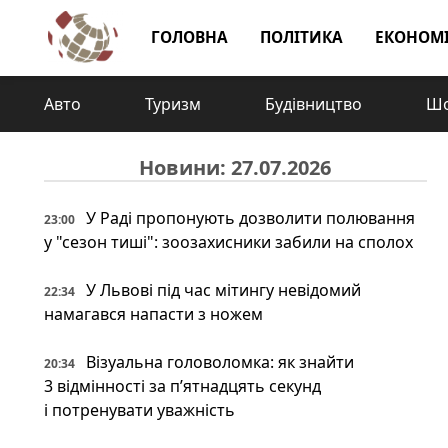
ГОЛОВНА
ПОЛІТИКА
ЕКОНОМ
Авто
Туризм
Будівництво
Шо
Новини: 27.07.2026
У Раді пропонують дозволити полювання
23:00
у "сезон тиші": зоозахисники забили на сполох
У Львові під час мітингу невідомий
22:34
намагався напасти з ножем
Візуальна головоломка: як знайти
20:34
3 відмінності за п’ятнадцять секунд
і потренувати уважність