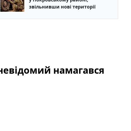
звільнивши нові території
у невідомий намагався
ася тривожна подія: невідомий чоловік спробував
ців, оперативна реакція самих людей, які
лідкам. Подія відбулася на відкритому