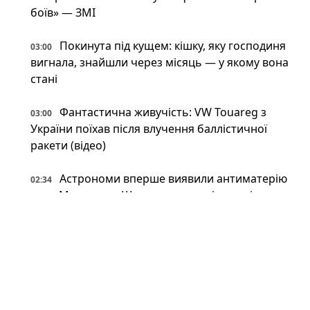
боїв» — ЗМІ
Покинута під кущем: кішку, яку господиня
03:00
вигнала, знайшли через місяць — у якому вона
стані
Фантастична живучість: VW Touareg з
03:00
України поїхав після влучення баллістичної
ракети (відео)
Астрономи вперше виявили антиматерію
02:34
поза Молочним Шляхом — вона інша, ніж
вважали (фото)
Патрульні встигли вибігти з авто перед
02:34
ударом: у Краматорську є поранений
Пожежна криза у Франції — Макрон
02:01