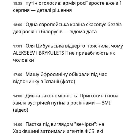
путін оголосив: армія росії зросте вже з 1
18:35
серпня — деталі рішення
Одна європейська країна скасовує безвіз
18:00
для росіян і білорусів — відома дата
Оля Цибульська відверто пояснила, чому
17:01
ALEKSEEV і BRYKULETS її не приваблюють як
чоловіки
Машу Єфросиніну обікрали під час
17:00
відпочинку в Іспанії (фото)
Дивна закономірність: Пригожин і нова
14:00
хвиля зустрічей путіна з росіянами — ЗМІ
(відео)
Пастка під виглядом "вечірки": на
14:00
Харківщині затримали агентів ФСБ, які