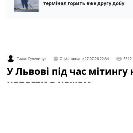
термінал горить вже другу добу
Тихон Гулевичук
Опубліковано
27.07.26 22:34
5312
У Львові під час мітинг
напасти з ножем
У центрі Львова під час масової акції громадян стал
напасти на учасників з ножем. За свідченнями очевид
перебували поруч, допомогла запобігти жахливим нас