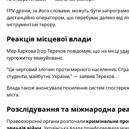
FPV-дрони, за його словами, можуть бути запрограм
дистанційно оператором, що перебуває далеко від лін
інструментом терору.
Реакція місцевої влади
Мер Харкова Ігор Терехов повідомив, що на місці уда
гуртожитку евакуйовано.
“Це черговий злочин проти мирного населення. Стра
студенти, майбутнє України,” — заявив Терехов.
Влада також анонсувала посилення систем спостереж
міста.
Розслідування та міжнародна ре
Правоохоронні органи розпочали
кримінальне пров
звичаїв війни
. Українська влада поінформувала між