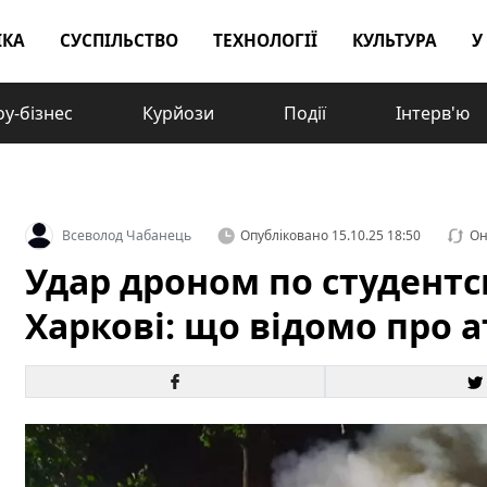
ІКА
СУСПІЛЬСТВО
ТЕХНОЛОГІЇ
КУЛЬТУРА
У
у-бізнес
Курйози
Події
Інтерв'ю
Всеволод Чабанець
Опубліковано
15.10.25 18:50
Он
Удар дроном по студентс
Харкові: що відомо про а