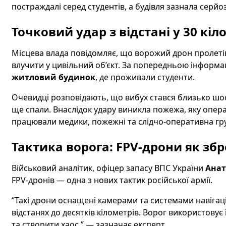
постраждалі серед студентів, а будівля зазнала серй
Точковий удар з відстані у 30 кіл
Місцева влада повідомляє, що ворожий дрон пролетів 
влучити у цивільний об’єкт. За попередньою інформа
житловий будинок
, де проживали студенти.
Очевидці розповідають, що вибух стався близько шос
ще спали. Внаслідок удару виникла пожежа, яку операт
працювали медики, пожежні та слідчо-оперативна гр
Тактика ворога: FPV-дрони як зб
Військовий аналітик, офіцер запасу ВПС України
Анат
FPV-дронів — одна з нових тактик російської армії.
“Такі дрони оснащені камерами та системами навігац
відстанях до десятків кілометрів. Ворог використовує
та створити хаос,” — зазначає експерт.