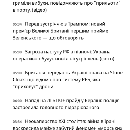
гриміли вибухи, повідомляють про "прильоти"
в порту. (відео)
Перед зустріччю з Трампом: новий
05:34
прем'єр Великої Британії першим прийме
Зеленського — що обговорять
Загроза наступу РФ з півночі: Україна
05:00
оперативно будує нові лінії укріплень (фото)
Британія передасть Україні права на Stone
05:00
Cloak: що відомо про систему РЕБ, яка
"приховує" дрони
Напад на ЛГБТКІ+ прайд у Берліні: поліція
04:00
застрелила головного підозрюваного
Неокаперство XXI століття: війна в Ірані
03:34
воскресила майже забутий феномен «морських