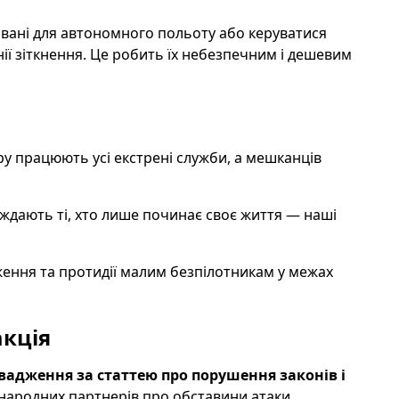
овані для автономного польоту або керуватися
ії зіткнення. Це робить їх небезпечним і дешевим
ру працюють усі екстрені служби, а мешканців
ждають ті, хто лише починає своє життя — наші
ення та протидії малим безпілотникам у межах
акція
адження за статтею про порушення законів і
народних партнерів про обставини атаки.