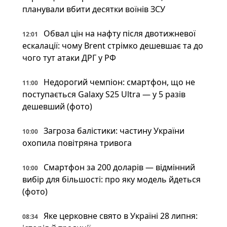
планували вбити десятки воїнів ЗСУ
Обвал цін на нафту після двотижневої
12:01
ескалації: чому Brent стрімко дешевшає та до
чого тут атаки ДРГ у РФ
Недорогий чемпіон: смартфон, що не
11:00
поступається Galaxy S25 Ultra — у 5 разів
дешевший (фото)
Загроза балістики: частину України
10:00
охопила повітряна тривога
Смартфон за 200 доларів — відмінний
10:00
вибір для більшості: про яку модель йдеться
(фото)
Яке церковне свято в Україні 28 липня:
08:34