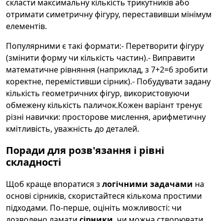
скласти максимальну кількість трикутників або
отримати симетричну фігуру, переставивши мінімум
елементів.
Популярними є такі формати:- Перетворити фігуру
(змінити форму чи кількість частин).- Виправити
математичне рівняння (наприклад, з 7+2=6 зробити
коректне, перемістивши сірник).- Побудувати задану
кількість геометричних фігур, використовуючи
обмежену кількість паличок.Кожен варіант тренує
різні навички: просторове мислення, арифметичну
кмітливість, уважність до деталей.
Поради для розв'язання і рівні
складності
Щоб краще впоратися з
логічними задачами
на
основі сірників, скористайтеся кількома простими
підходами. По-перше, оцініть можливості: чи
дозволено ламати
сірники
, чи можна створювати