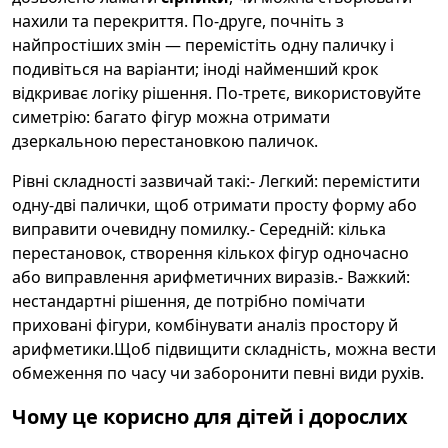
нахили та перекриття. По-друге, почніть з
найпростіших змін — перемістіть одну паличку і
подивіться на варіанти; іноді найменший крок
відкриває логіку рішення. По-третє, використовуйте
симетрію: багато фігур можна отримати
дзеркальною перестановкою паличок.
Рівні складності зазвичай такі:- Легкий: перемістити
одну-дві палички, щоб отримати просту форму або
виправити очевидну помилку.- Середній: кілька
перестановок, створення кількох фігур одночасно
або виправлення арифметичних виразів.- Важкий:
нестандартні рішення, де потрібно помічати
приховані фігури, комбінувати аналіз простору й
арифметики.Щоб підвищити складність, можна вести
обмеження по часу чи заборонити певні види рухів.
Чому це корисно для дітей і дорослих