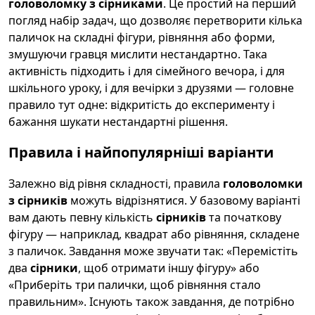
головоломку з сірниками
. Це простий на перший
погляд набір задач, що дозволяє перетворити кілька
паличок на складні фігури, рівняння або форми,
змушуючи гравця мислити нестандартно. Така
активність підходить і для сімейного вечора, і для
шкільного уроку, і для вечірки з друзями — головне
правило тут одне: відкритість до експерименту і
бажання шукати нестандартні рішення.
Правила і найпопулярніші варіанти
Залежно від рівня складності, правила
головоломки
з сірників
можуть відрізнятися. У базовому варіанті
вам дають певну кількість
сірників
та початкову
фігуру — наприклад, квадрат або рівняння, складене
з паличок. Завдання може звучати так: «Перемістіть
два
сірники
, щоб отримати іншу фігуру» або
«Приберіть три палички, щоб рівняння стало
правильним». Існують також завдання, де потрібно