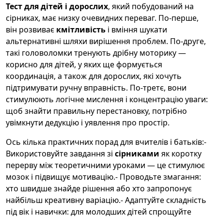
Тест для дітей і дорослих
, який побудований на
сірниках, має низку очевидних переваг. По-перше,
він розвиває
кмітливість
і вміння шукати
альтернативні шляхи вирішення проблем. По-друге,
такі головоломки тренують дрібну моторику —
корисно для дітей, у яких ще формується
координація, а також для дорослих, які хочуть
підтримувати ручну вправність. По-третє, вони
стимулюють логічне мислення і концентрацію уваги:
щоб знайти правильну перестановку, потрібно
увімкнути дедукцію і уявлення про простір.
Ось кілька практичних порад для вчителів і батьків:-
Використовуйте завдання зі
сірниками
як коротку
перерву між теоретичними уроками — це стимулює
мозок і підвищує мотивацію.- Проводьте змагання:
хто швидше знайде рішення або хто запропонує
найбільш креативну варіацію.- Адаптуйте складність
під вік і навички: для молодших дітей спрощуйте