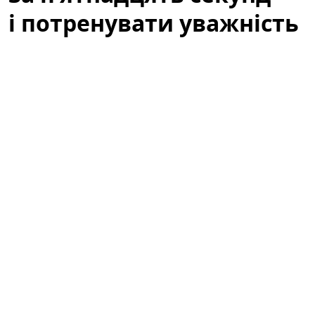
і потренувати уважність
Коли ми говоримо про ігри для розуму, часто
уявляємо складні математичні задачі чи логічні
ребуси. Але інколи достатньо простої картинки, щоб
прокачати реакцію і уважність — швидка вправка на
знаходження відмінностей здатна дати відчутний
ефект за лічені хвилини. У цій статті ви дізнаєтеся,
чому варто спробувати такі тести, як правильно
підходити до задачі «знайти три відмінності за 15
секунд» і які вправи допоможуть перетворити гру в
систематичне тренування уваги.
Візуальна головоломка: як знайти 3
відмінності за п’ятнадцять секунд і
потренувати уважність