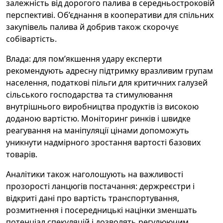
залежність від дорогого палива в середньостроковій
перспективі. Об’єднання в кооперативи для спільних
закупівель палива й добрив також скорочує
собівартість.
Влада: для пом’якшення удару експерти
рекомендують адресну підтримку вразливим групам
населення, податкові пільги для критичних галузей
сільського господарства та стимулювання
внутрішнього виробництва продуктів із високою
доданою вартістю. Моніторинг ринків і швидке
реагування на маніпуляції цінами допоможуть
уникнути надмірного зростання вартості базових
товарів.
Аналітики також наголошують на важливості
прозорості ланцюгів постачання: держреєстри і
відкриті дані про вартість транспортування,
розмитнення і посередницькі націнки зменшать
потенціал спекуляцій і дозволять регулюючим