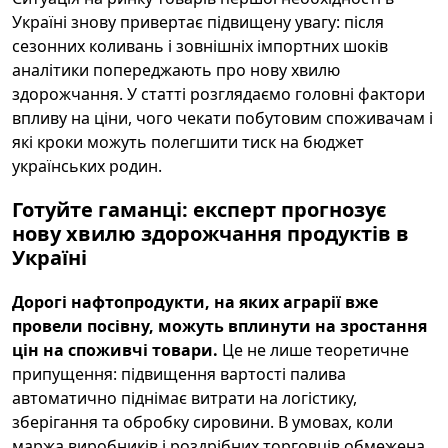
Україні знову привертає підвищену увагу: після
сезонних коливань і зовнішніх імпортних шоків
аналітики попереджають про нову хвилю
здорожчання. У статті розглядаємо головні фактори
впливу на ціни, чого чекати побутовим споживачам і
які кроки можуть полегшити тиск на бюджет
українських родин.
Готуйте гаманці: експерт прогнозує
нову хвилю здорожчання продуктів в
Україні
Дорогі нафтопродукти, на яких аграрії вже
провели посівну, можуть вплинути на зростання
цін на споживчі товари.
Це не лише теоретичне
припущення: підвищення вартості палива
автоматично піднімає витрати на логістику,
зберігання та обробку сировини. В умовах, коли
маржа виробників і роздрібних торговців обмежена,