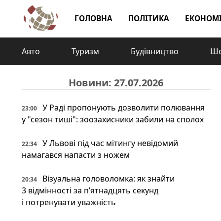
ГОЛОВНА
ПОЛІТИКА
ЕКОНОМ
Авто
Туризм
Будівництво
Шо
Новини: 27.07.2026
У Раді пропонують дозволити полювання
23:00
у "сезон тиші": зоозахисники забили на сполох
У Львові під час мітингу невідомий
22:34
намагався напасти з ножем
Візуальна головоломка: як знайти
20:34
3 відмінності за п’ятнадцять секунд
і потренувати уважність