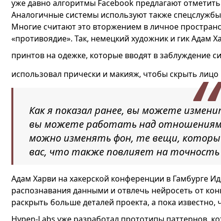
уже давно алгоритмы Facebook предлагают отметить 
Аналогичные системы используют также спецслужбы 
Многие считают это вторжением в личное пространс
«противоядие». Так, немецкий художник и гик Адам Х
принтов на одежке, которые вводят в заблуждение 
использовал прически и макияж, чтобы скрыть лицо 
Как я показал ранее, вы можете измен
вы можете работать над отношениями
можно изменять фон, те вещи, которые
вас, что также повлияет на точность
Адам Харви на хакерской конференции в Гамбурге Ид
распознавания данными и отвлечь нейросеть от конк
раскрыть больше деталей проекта, а пока известно,
Hypen-Labs уже разработал прототипы паттернов, к