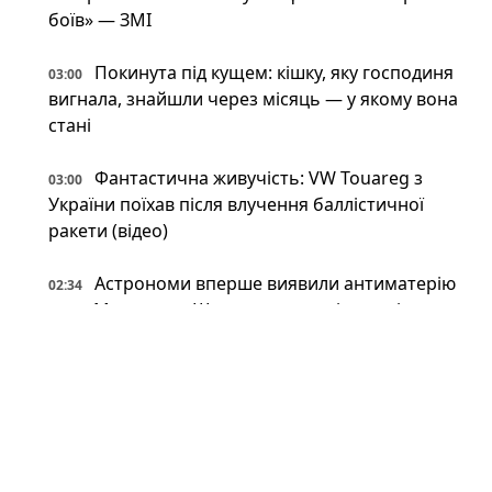
боїв» — ЗМІ
Покинута під кущем: кішку, яку господиня
03:00
вигнала, знайшли через місяць — у якому вона
стані
Фантастична живучість: VW Touareg з
03:00
України поїхав після влучення баллістичної
ракети (відео)
Астрономи вперше виявили антиматерію
02:34
поза Молочним Шляхом — вона інша, ніж
вважали (фото)
Патрульні встигли вибігти з авто перед
02:34
ударом: у Краматорську є поранений
Пожежна криза у Франції — Макрон
02:01