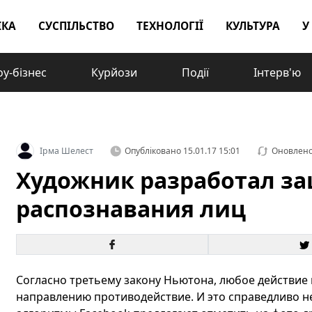
ІКА
СУСПІЛЬСТВО
ТЕХНОЛОГІЇ
КУЛЬТУРА
У
у-бізнес
Курйози
Події
Інтерв'ю
Ірма Шелест
Опубліковано
15.01.17 15:01
Оновлен
Художник разработал за
распознавания лиц
Согласно третьему закону Ньютона, любое действие 
направлению противодействие. И это справедливо не 