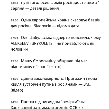
путін оголосив: армія росії зросте вже з 1
18:35
серпня — деталі рішення
Одна європейська країна скасовує безвіз
18:00
для росіян і білорусів — відома дата
Оля Цибульська відверто пояснила, чому
17:01
ALEKSEEV і BRYKULETS її не приваблюють як
чоловіки
Машу Єфросиніну обікрали під час
17:00
відпочинку в Іспанії (фото)
Дивна закономірність: Пригожин і нова
14:00
хвиля зустрічей путіна з росіянами — ЗМІ
(відео)
Пастка під виглядом "вечірки": на
14:00
Харківщині затримали агентів ФСБ, які