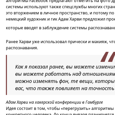
алгоритмы Facebook предлагают отметить на фото др
системы используют также спецслужбы многих стран
это вторжением в личное пространство, и потому по
немецкий художник и гик Адам Харви предложил прое
которые вводят в заблуждение системы распознаван
Ранее Харви уже использовал прически и макияж, чт
распознавания.
Как я показал ранее, вы можете измен
вы можете работать над отношениями
можно изменять фон, те вещи, которые
вас, что также повлияет на точность
Адам Харви на хакерской конференции в Гамбурге
Идея состоит в том, чтобы «перегрузить» алгоритмы
конкретного человека. До конца января планируется