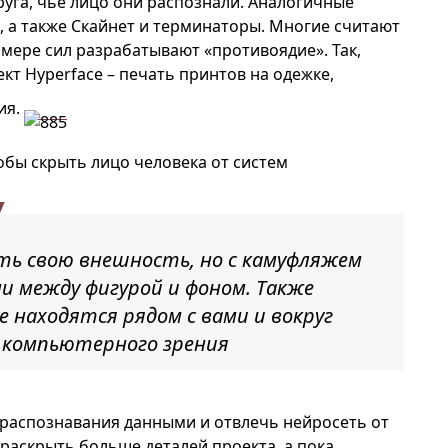
уга, чье лицо они распознали. Аналогичные
, а также Скайнет и терминаторы. Многие считают
 мере сил разрабатывают «противоядие». Так,
кт Hyperface – печать принтов на одежке,
ия.
обы скрыть лицо человека от систем
ить свою внешность, но с камуфляжем
 между фигурой и фоном. Также
 находятся рядом с вами и вокруг
 компьютерного зрения
 распознавания данными и отвлечь нейросеть от
 раскрыть больше деталей проекта, а пока