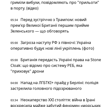
гриміли вибухи, повідомляють про "прильоти"
в порту. (відео)
Перед зустріччю з Трампом: новий
05:34
прем'єр Великої Британії першим прийме
Зеленського — що обговорять
Загроза наступу РФ з півночі: Україна
05:00
оперативно будує нові лінії укріплень (фото)
Британія передасть Україні права на Stone
05:00
Cloak: що відомо про систему РЕБ, яка
"приховує" дрони
Напад на ЛГБТКІ+ прайд у Берліні: поліція
04:00
застрелила головного підозрюваного
Неокаперство XXI століття: війна в Ірані
03:34
воскресила майже забутий феномен «морських