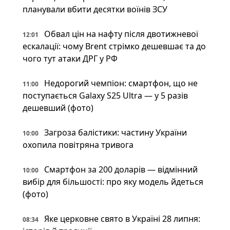
планували вбити десятки воїнів ЗСУ
Обвал цін на нафту після двотижневої
12:01
ескалації: чому Brent стрімко дешевшає та до
чого тут атаки ДРГ у РФ
Недорогий чемпіон: смартфон, що не
11:00
поступається Galaxy S25 Ultra — у 5 разів
дешевший (фото)
Загроза балістики: частину України
10:00
охопила повітряна тривога
Смартфон за 200 доларів — відмінний
10:00
вибір для більшості: про яку модель йдеться
(фото)
Яке церковне свято в Україні 28 липня:
08:34