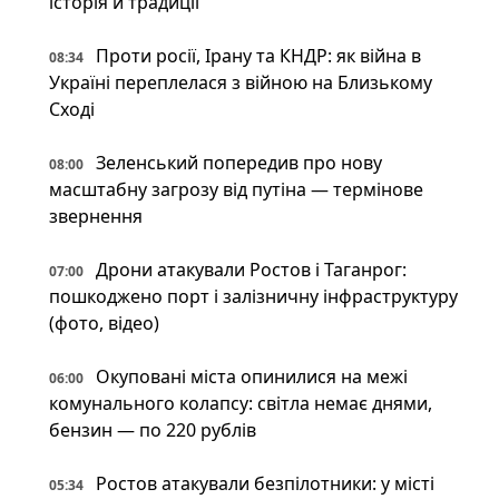
історія й традиції
Проти росії, Ірану та КНДР: як війна в
08:34
Україні переплелася з війною на Близькому
Сході
Зеленський попередив про нову
08:00
масштабну загрозу від путіна — термінове
звернення
Дрони атакували Ростов і Таганрог:
07:00
пошкоджено порт і залізничну інфраструктуру
(фото, відео)
Окуповані міста опинилися на межі
06:00
комунального колапсу: світла немає днями,
бензин — по 220 рублів
Ростов атакували безпілотники: у місті
05:34