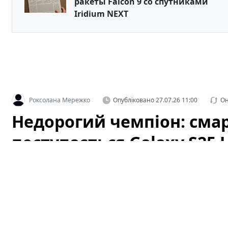
ракеты Falcon 9 со спутниками
Iridium NEXT
Роксолана Мережко
Опубліковано
27.07.26 11:00
Он
Недорогий чемпіон: сма
поступається Galaxy S25 U
дешевший (фото)
Категорія: Технології