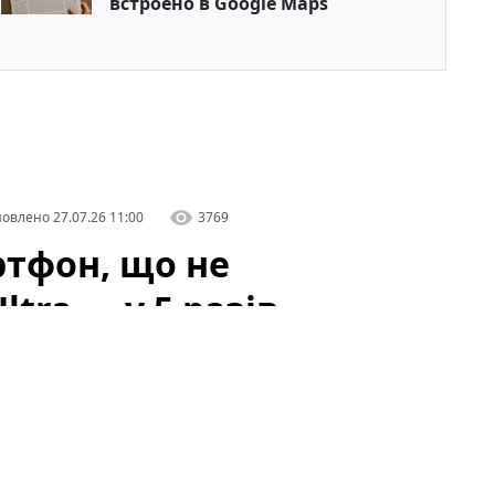
встроено в Google Maps
овлено
27.07.26 11:00
3769
ртфон, що не
ltra — у 5 разів