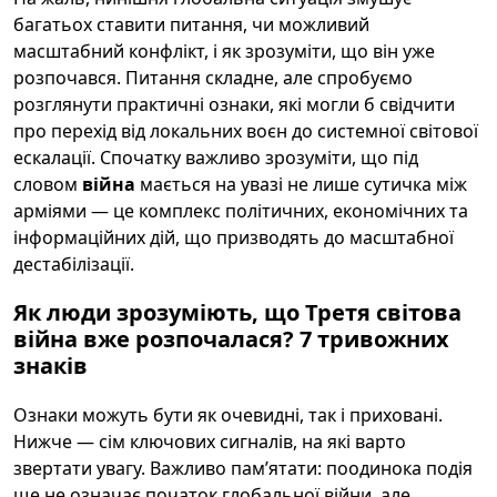
багатьох ставити питання, чи можливий
масштабний конфлікт, і як зрозуміти, що він уже
розпочався. Питання складне, але спробуємо
розглянути практичні ознаки, які могли б свідчити
про перехід від локальних воєн до системної світової
ескалації. Спочатку важливо зрозуміти, що під
словом
війна
мається на увазі не лише сутичка між
арміями — це комплекс політичних, економічних та
інформаційних дій, що призводять до масштабної
дестабілізації.
Як люди зрозуміють, що Третя світова
війна вже розпочалася? 7 тривожних
знаків
Ознаки можуть бути як очевидні, так і приховані.
Нижче — сім ключових сигналів, на які варто
звертати увагу. Важливо памʼятати: поодинока подія
ще не означає початок глобальної війни, але