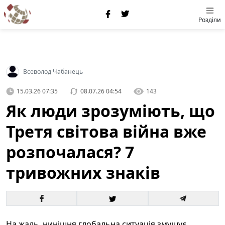
Розділи
Всеволод Чабанець
15.03.26 07:35
08.07.26 04:54
143
Як люди зрозуміють, що
Третя світова війна вже
розпочалася? 7
тривожних знаків
На жаль, нинішня глобальна ситуація змушує