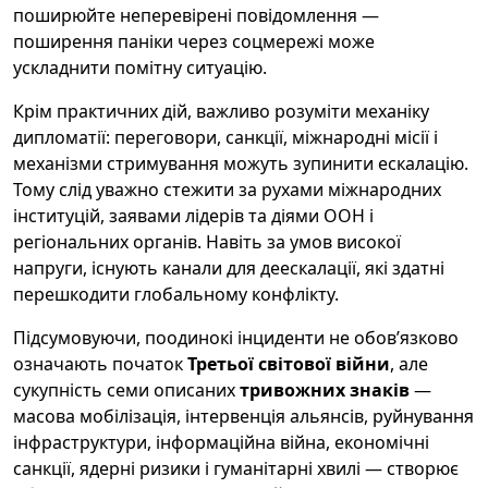
поширюйте неперевірені повідомлення —
поширення паніки через соцмережі може
ускладнити помітну ситуацію.
Крім практичних дій, важливо розуміти механіку
дипломатії: переговори, санкції, міжнародні місії і
механізми стримування можуть зупинити ескалацію.
Тому слід уважно стежити за рухами міжнародних
інституцій, заявами лідерів та діями ООН і
регіональних органів. Навіть за умов високої
напруги, існують канали для деескалації, які здатні
перешкодити глобальному конфлікту.
Підсумовуючи, поодинокі інциденти не обовʼязково
означають початок
Третьої світової війни
, але
сукупність семи описаних
тривожних знаків
—
масова мобілізація, інтервенція альянсів, руйнування
інфраструктури, інформаційна війна, економічні
санкції, ядерні ризики і гуманітарні хвилі — створює