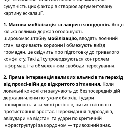
сукупність цих факторів створює аргументовану
картину ескалації.
1. Масова мобілізація та закриття кордонів.
Якщо
кілька великих держав оголошують
широкомасштабну
мобілізацію
, вводять воєнний
стан, закривають кордони і обмежують виїзд
громадян, це свідчить про підготовку до тривалого
конфлікту. Такі дії супроводжуються контролем
інформації та обмеженням свободи пересування.
2. Пряма інтервенція великих альянсів та перехід
від проксі-війн до відкритого зіткнення.
Коли
локальні конфлікти залучають до безпосередніх дій
держави-члени потужних блоків, і удари
поширюються за межі регіонів, ризик світового
протистояння зростає. Перекидання підрозділів,
авіаудари на відстані та удари по критичній
інфраструктурі за кордоном — тривожний знак.