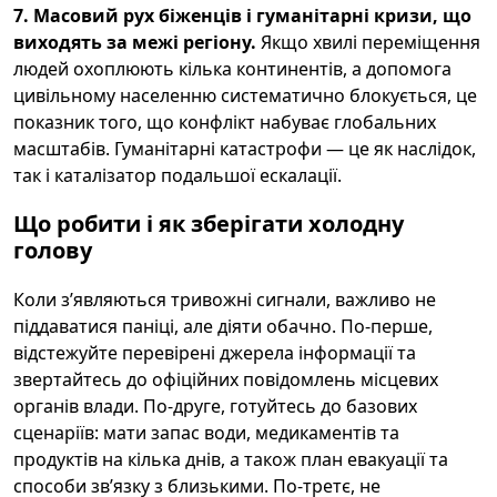
7. Масовий рух біженців і гуманітарні кризи, що
виходять за межі регіону.
Якщо хвилі переміщення
людей охоплюють кілька континентів, а допомога
цивільному населенню систематично блокується, це
показник того, що конфлікт набуває глобальних
масштабів. Гуманітарні катастрофи — це як наслідок,
так і каталізатор подальшої ескалації.
Що робити і як зберігати холодну
голову
Коли зʼявляються тривожні сигнали, важливо не
піддаватися паніці, але діяти обачно. По-перше,
відстежуйте перевірені джерела інформації та
звертайтесь до офіційних повідомлень місцевих
органів влади. По-друге, готуйтесь до базових
сценаріїв: мати запас води, медикаментів та
продуктів на кілька днів, а також план евакуації та
способи звʼязку з близькими. По-третє, не