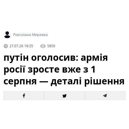
Роксолана Мережко
27.07.26 18:35
5850
путін оголосив: армія
росії зросте вже з 1
серпня — деталі рішення
Офіційне оголошення кремля про збільшення
чисельності збройних сил викликало хвилю запитань
і припущень як усередині росії, так і за її межами. За