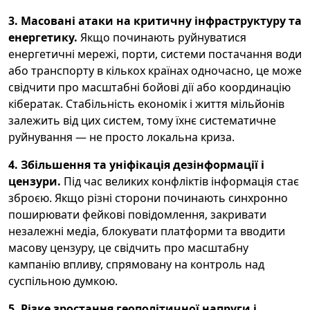
3. Масовані атаки на критичну інфраструктуру та
енергетику.
Якщо починають руйнуватися
енергетичні мережі, порти, системи постачання води
або транспорту в кількох країнах одночасно, це може
свідчити про масштабні бойові дії або координацію
кібератак. Стабільність економік і життя мільйонів
залежить від цих систем, тому їхнє систематичне
руйнування — не просто локальна криза.
4. Збільшення та уніфікація дезінформації і
цензури.
Під час великих конфліктів інформація стає
зброєю. Якщо різні сторони починають синхронно
поширювати фейкові повідомлення, закривати
незалежні медіа, блокувати платформи та вводити
масову цензуру, це свідчить про масштабну
кампанію впливу, спрямовану на контроль над
суспільною думкою.
5. Різке зростання геополітичної напруги і