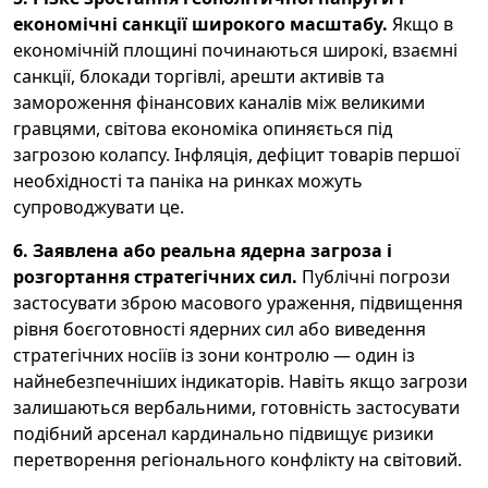
економічні санкції широкого масштабу.
Якщо в
економічній площині починаються широкі, взаємні
санкції, блокади торгівлі, арешти активів та
замороження фінансових каналів між великими
гравцями, світова економіка опиняється під
загрозою колапсу. Інфляція, дефіцит товарів першої
необхідності та паніка на ринках можуть
супроводжувати це.
6. Заявлена або реальна
ядерна загроза
і
розгортання стратегічних сил.
Публічні погрози
застосувати зброю масового ураження, підвищення
рівня боєготовності ядерних сил або виведення
стратегічних носіїв із зони контролю — один із
найнебезпечніших індикаторів. Навіть якщо загрози
залишаються вербальними, готовність застосувати
подібний арсенал кардинально підвищує ризики
перетворення регіонального конфлікту на світовий.