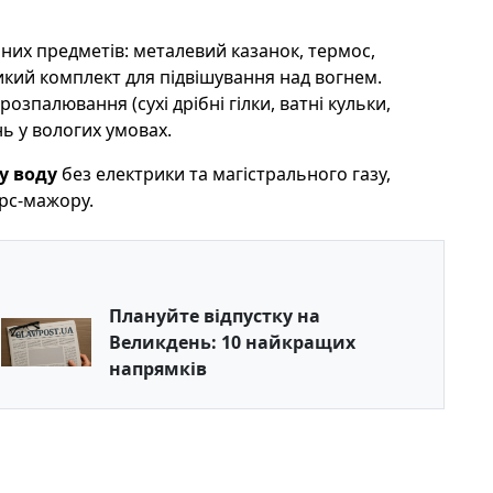
ьних предметів: металевий казанок, термос,
кий комплект для підвішування над вогнем.
озпалювання (сухі дрібні гілки, ватні кульки,
 у вологих умовах.
у воду
без електрики та магістрального газу,
орс-мажору.
Плануйте відпустку на
Великдень: 10 найкращих
напрямків