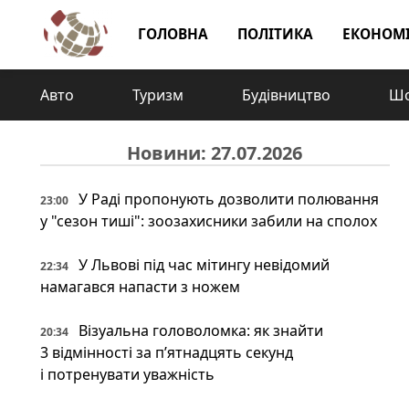
ГОЛОВНА
ПОЛІТИКА
ЕКОНОМ
Авто
Туризм
Будівництво
Шо
Новини: 27.07.2026
У Раді пропонують дозволити полювання
23:00
у "сезон тиші": зоозахисники забили на сполох
У Львові під час мітингу невідомий
22:34
намагався напасти з ножем
Візуальна головоломка: як знайти
20:34
3 відмінності за п’ятнадцять секунд
і потренувати уважність