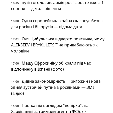
путін оголосив: армія росії зросте вже з 1
18:35
серпня — деталі рішення
Одна європейська країна скасовує безвіз
18:00
для росіян і білорусів — відома дата
Оля Цибульська відверто пояснила, чому
17:01
ALEKSEEV і BRYKULETS її не приваблюють як
чоловіки
Машу Єфросиніну обікрали під час
17:00
відпочинку в Іспанії (фото)
Дивна закономірність: Пригожин і нова
14:00
хвиля зустрічей путіна з росіянами — ЗМІ
(відео)
Пастка під виглядом "вечірки": на
14:00
Харківщині затримали агентів ФСБ, які