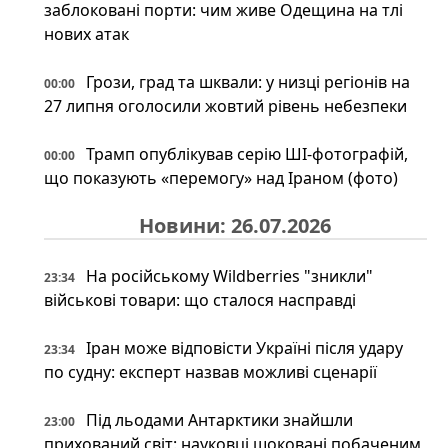
заблоковані порти: чим живе Одещина на тлі
нових атак
Грози, град та шквали: у низці регіонів на
00:00
27 липня оголосили жовтий рівень небезпеки
Трамп опублікував серію ШІ-фотографій,
00:00
що показують «перемогу» над Іраном (фото)
Новини: 26.07.2026
На російському Wildberries "зникли"
23:34
військові товари: що сталося насправді
Іран може відповісти Україні після удару
23:34
по судну: експерт назвав можливі сценарії
Під льодами Антарктики знайшли
23:00
прихований світ: науковці шоковані побаченим