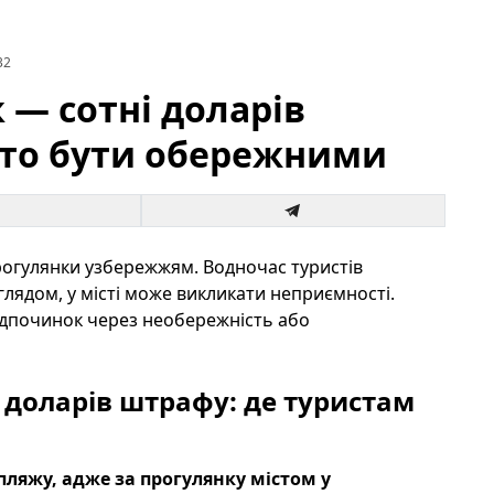
32
— сотні доларів
рто бути обережними
прогулянки узбережжям. Водночас туристів
лядом, у місті може викликати неприємності.
відпочинок через необережність або
 доларів штрафу: де туристам
пляжу, адже за прогулянку містом у