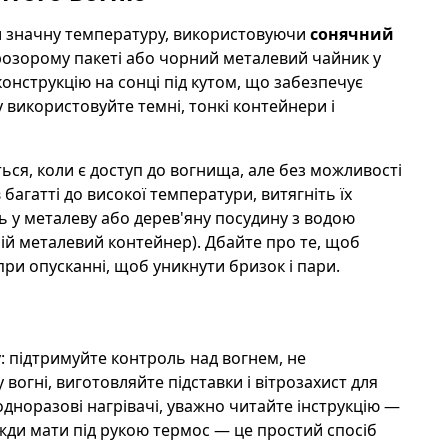
и значну температуру, використовуючи
сонячний
розорому пакеті або чорний металевий чайник у
онструкцію на сонці під кутом, що забезпечує
використовуйте темні, тонкі контейнери і
ться, коли є доступ до вогнища, але без можливості
багатті до високої температури, витягніть їх
ь у металеву або дерев'яну посудину з водою
ій металевий контейнер). Дбайте про те, щоб
при опусканні, щоб уникнути бризок і пари.
 підтримуйте контроль над вогнем, не
вогні, виготовляйте підставки і вітрозахист для
дноразові нагрівачі, уважно читайте інструкцію —
вжди мати під рукою термос — це простий спосіб