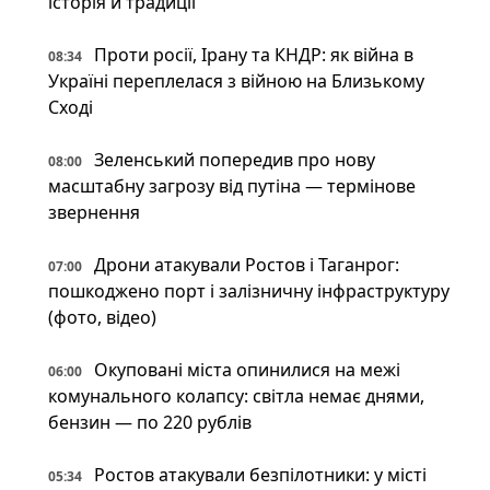
історія й традиції
Проти росії, Ірану та КНДР: як війна в
08:34
Україні переплелася з війною на Близькому
Сході
Зеленський попередив про нову
08:00
масштабну загрозу від путіна — термінове
звернення
Дрони атакували Ростов і Таганрог:
07:00
пошкоджено порт і залізничну інфраструктуру
(фото, відео)
Окуповані міста опинилися на межі
06:00
комунального колапсу: світла немає днями,
бензин — по 220 рублів
Ростов атакували безпілотники: у місті
05:34