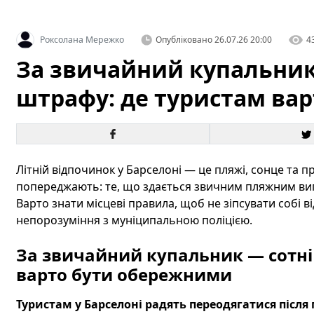
Роксолана Мережко
Опубліковано
26.07.26 20:00
4
За звичайний купальник 
штрафу: де туристам ва
Літній відпочинок у Барселоні — це пляжі, сонце та 
попереджають: те, що здається звичним пляжним виг
Варто знати місцеві правила, щоб не зіпсувати собі 
непорозуміння з муніципальною поліцією.
За звичайний купальник — сотні
варто бути обережними
Туристам у Барселоні радять переодягатися після 