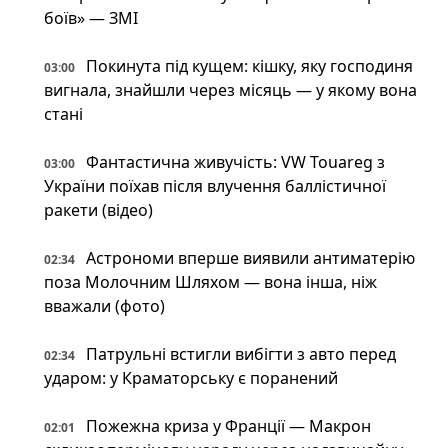
боїв» — ЗМІ
Покинута під кущем: кішку, яку господиня
03:00
вигнала, знайшли через місяць — у якому вона
стані
Фантастична живучість: VW Touareg з
03:00
України поїхав після влучення баллістичної
ракети (відео)
Астрономи вперше виявили антиматерію
02:34
поза Молочним Шляхом — вона інша, ніж
вважали (фото)
Патрульні встигли вибігти з авто перед
02:34
ударом: у Краматорську є поранений
Пожежна криза у Франції — Макрон
02:01