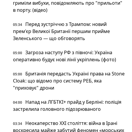
гриміли вибухи, повідомляють про "прильоти"
в порту. (відео)
Перед зустріччю з Трампом: новий
05:34
прем'єр Великої Британії першим прийме
Зеленського — що обговорять
Загроза наступу РФ з півночі: Україна
05:00
оперативно будує нові лінії укріплень (фото)
Британія передасть Україні права на Stone
05:00
Cloak: що відомо про систему РЕБ, яка
"приховує" дрони
Напад на ЛГБТКІ+ прайд у Берліні: поліція
04:00
застрелила головного підозрюваного
Неокаперство XXI століття: війна в Ірані
03:34
воскресила майже забутий феномен «морських