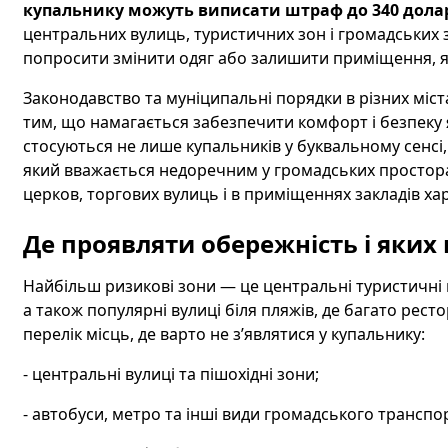
купальнику можуть виписати штраф до 340 долар
центральних вулиць, туристичних зон і громадських з
попросити змінити одяг або залишити приміщення, 
Законодавство та муніципальні порядки в різних міста
тим, що намагається забезпечити комфорт і безпеку як
стосуються не лише купальників у буквальному сенсі, 
який вважається недоречним у громадських просторах
церков, торгових вулиць і в приміщеннях закладів ха
Де проявляти обережність і яких
Найбільш ризикові зони — це центральні туристичні 
а також популярні вулиці біля пляжів, де багато рест
перелік місць, де варто не з’являтися у купальнику:
- центральні вулиці та пішохідні зони;
- автобуси, метро та інші види громадського транспо