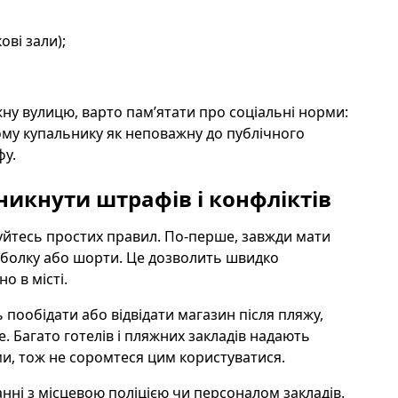
ові зали);
ну вулицю, варто пам’ятати про соціальні норми:
ому купальнику як неповажну до публічного
фу.
никнути штрафів і конфліктів
йтесь простих правил. По-перше, завжди мати
утболку або шорти. Це дозволить швидко
о в місті.
пообідати або відвідати магазин після пляжу,
. Багато готелів і пляжних закладів надають
и, тож не соромтеся цим користуватися.
анні з місцевою поліцією чи персоналом закладів.