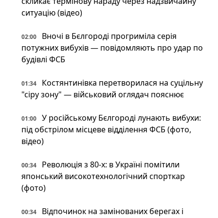
скликає термінову нараду через надзвичайну
ситуацію (відео)
Вночі в Бєлгороді прогриміла серія
02:00
потужних вибухів — повідомляють про удар по
будівлі ФСБ
Костянтинівка перетворилася на суцільну
01:34
"сіру зону" — військовий оглядач пояснює
У російському Бєлгороді лунають вибухи:
01:00
під обстрілом місцеве відділення ФСБ (фото,
відео)
Революція з 80-х: в Україні помітили
00:34
японський високотехнологічний спорткар
(фото)
Відпочинок на замінованих берегах і
00:34