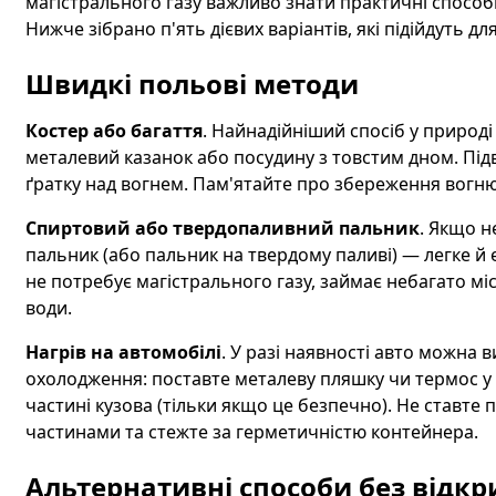
магістрального газу важливо знати практичні способ
Нижче зібрано п'ять дієвих варіантів, які підійдуть дл
Швидкі польові методи
Костер або багаття
. Найнадійніший спосіб у природі
металевий казанок або посудину з товстим дном. Підві
ґратку над вогнем. Пам'ятайте про збереження вогню т
Спиртовий або твердопаливний пальник
. Якщо н
пальник (або пальник на твердому паливі) — легке й 
не потребує магістрального газу, займає небагато міс
води.
Нагрів на автомобілі
. У разі наявності авто можна
охолодження: поставте металеву пляшку чи термос у 
частині кузова (тільки якщо це безпечно). Не ставте
частинами та стежте за герметичністю контейнера.
Альтернативні способи без відкр