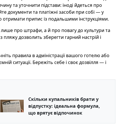
ину та уточнити підстави: іноді йдеться про
йте документи та платіжні засоби при собі — у
о отримати припис із подальшими інструкціями.
лише про штрафи, а й про повагу до культури та
з пляжу дозволить зберегти гарний настрій і
чніть правила в адміністрації вашого готелю або
ній ситуації. Бережіть себе і своє дозвілля — і
Скільки купальників брати у
відпустку: ідеальна формула,
що врятує відпочинок