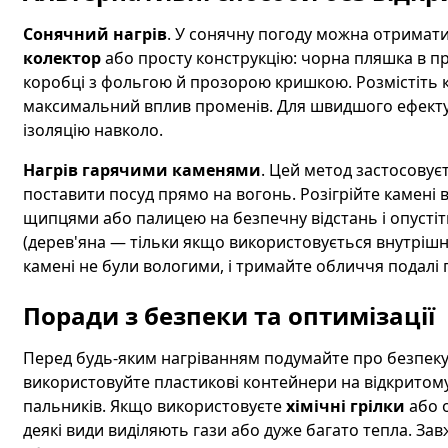
Сонячний нагрів
. У сонячну погоду можна отримат
колектор
або просту конструкцію: чорна пляшка в п
коробці з фольгою й прозорою кришкою. Розмістіть к
максимальний вплив променів. Для швидшого ефекту 
ізоляцію навколо.
Нагрів гарячими каменями
. Цей метод застосовує
поставити посуд прямо на вогонь. Розігрійте камені в 
щипцями або палицею на безпечну відстань і опустіт
(дерев'яна — тільки якщо використовується внутрішн
камені не були вологими, і тримайте обличчя подалі 
Поради з безпеки та оптимізації
Перед будь-яким нагріванням подумайте про безпеку:
використовуйте пластикові контейнери на відкритому 
пальників. Якщо використовуєте
хімічні грілки
або о
деякі види виділяють гази або дуже багато тепла. За