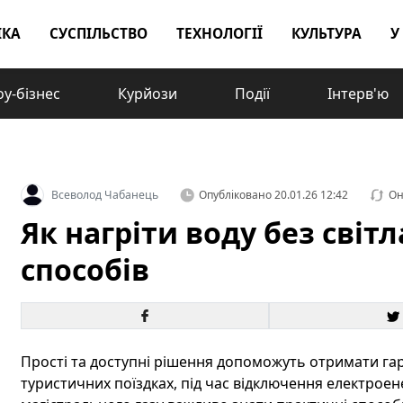
ІКА
СУСПІЛЬСТВО
ТЕХНОЛОГІЇ
КУЛЬТУРА
У
у-бізнес
Курйози
Події
Інтерв'ю
Всеволод Чабанець
Опубліковано
20.01.26 12:42
Он
Як нагріти воду без світла
способів
Прості та доступні рішення допоможуть отримати гар
туристичних поїздках, під час відключення електроенер