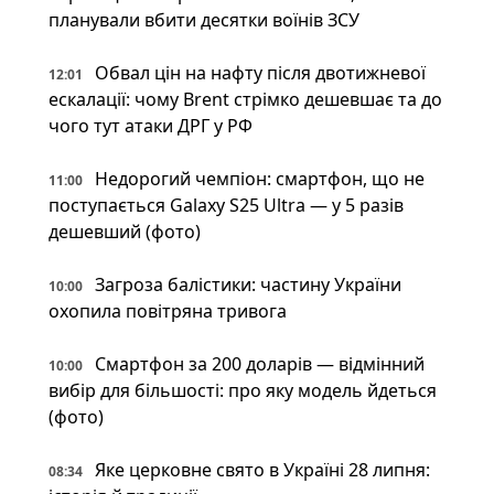
планували вбити десятки воїнів ЗСУ
Обвал цін на нафту після двотижневої
12:01
ескалації: чому Brent стрімко дешевшає та до
чого тут атаки ДРГ у РФ
Недорогий чемпіон: смартфон, що не
11:00
поступається Galaxy S25 Ultra — у 5 разів
дешевший (фото)
Загроза балістики: частину України
10:00
охопила повітряна тривога
Смартфон за 200 доларів — відмінний
10:00
вибір для більшості: про яку модель йдеться
(фото)
Яке церковне свято в Україні 28 липня:
08:34