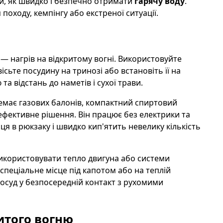
и, як швидко і безпечно отримати
гарячу воду
.
я походу, кемпінгу або екстреної ситуації.
 — нагрів на відкритому вогні. Використовуйте
сьте посудину на тринозі або встановіть її на
а відстань до наметів і сухої трави.
емає газових балонів, компактний спиртовий
ефективне рішення. Він працює без електрики та
ця в рюкзаку і швидко кип'ятить невелику кількість
 використовувати тепло двигуна або системи
спеціальне місце під капотом або на теплій
 посуд у безпосередній контакт з рухомими
итого вогню