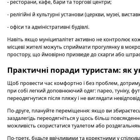
- ресторани, кафе, бари та торгові центри;
- релігійні й культурні установи (церкви, музеї, виставк
- офіси та адміністративні будівлі.
Навіть якщо муніципалітет активно не контролює кож
місцеві жителі можуть сприймати прогулянку в мокр
простору, що ймовірно призведе до скарги або штра
Практичні поради туристам: як у
Щоб провести час комфортно і без проблем, дотриму
при собі легкий доповнюючий одяг: парео, туніку, ф
переодягнутися після пляжу і не виглядати невідповідн
По-друге, плануйте переміщення: якщо ви збираєтесь 
заздалегідь переодягніться у щось більш повсякденне
можливість скористатися туалетом або роздягальням
По-третє, будьте ввічливими та коректними у спілкув