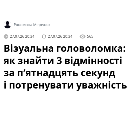
Роксолана Мережко
27.07.26 20:34
27.07.26 20:34
565
Візуальна головоломка:
як знайти 3 відмінності
за п’ятнадцять секунд
і потренувати уважність
Коли ми говоримо про ігри для розуму, часто
уявляємо складні математичні задачі чи логічні
ребуси. Але інколи достатньо простої картинки, щоб