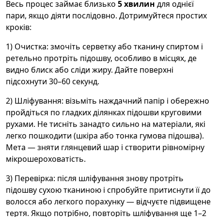
Весь процес займає близько
5 хвилин
для однієї
пари, якщо діяти послідовно. Дотримуйтеся простих
кроків:
1) Очистка: змочіть серветку або тканину спиртом і
ретельно протріть підошву, особливо в місцях, де
видно блиск або сліди жиру. Дайте поверхні
підсохнути 30–60 секунд.
2) Шліфування: візьміть наждачний папір і обережно
пройдіться по гладких ділянках підошви круговими
рухами. Не тисніть занадто сильно на матеріали, які
легко пошкодити (шкіра або тонка гумова підошва).
Мета — зняти глянцевий шар і створити рівномірну
мікрошероховатість.
3) Перевірка: після шліфування знову протріть
підошву сухою тканиною і спробуйте притиснути її до
волосся або легкого порахунку — відчуєте підвищене
тертя. Якщо потрібно, повторіть шліфування ще 1–2