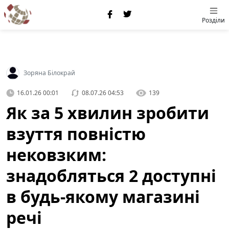
Розділи
Зоряна Білокрай
16.01.26 00:01
08.07.26 04:53
139
Як за 5 хвилин зробити
взуття повністю
нековзким:
знадобляться 2 доступні
в будь-якому магазині
речі