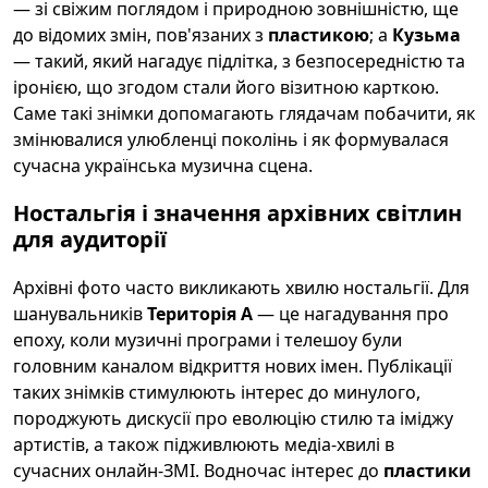
— зі свіжим поглядом і природною зовнішністю, ще
до відомих змін, пов'язаних з
пластикою
; а
Кузьма
— такий, який нагадує підлітка, з безпосередністю та
іронією, що згодом стали його візитною карткою.
Саме такі знімки допомагають глядачам побачити, як
змінювалися улюбленці поколінь і як формувалася
сучасна українська музична сцена.
Ностальгія і значення архівних світлин
для аудиторії
Архівні фото часто викликають хвилю ностальгії. Для
шанувальників
Територія А
— це нагадування про
епоху, коли музичні програми і телешоу були
головним каналом відкриття нових імен. Публікації
таких знімків стимулюють інтерес до минулого,
породжують дискусії про еволюцію стилю та іміджу
артистів, а також підживлюють медіа-хвилі в
сучасних онлайн-ЗМІ. Водночас інтерес до
пластики