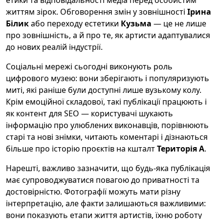
етики та відповідальності медіа перед особистим
життям зірок. Обговорення змін у зовнішності
Ірина
Білик
або переходу естетики
Кузьма
— це не лише
про зовнішність, а й про те, як артисти адаптувалися
до нових реалій індустрії.
Соціальні мережі сьогодні виконують роль
цифрового музею: вони зберігають і популяризують
миті, які раніше були доступні лише вузькому колу.
Крім емоційної складової, такі публікації працюють і
як контент для SEO — користувачі шукають
інформацію про улюблених виконавців, порівнюють
старі та нові знімки, читають коментарі і дізнаються
більше про історію проєктів на кшталт
Територія А
.
Нарешті, важливо зазначити, що будь-яка публікація
має супроводжуватися повагою до приватності та
достовірністю. Фотографії можуть мати різну
інтерпретацію, але факти залишаються важливими:
вони показують етапи життя артистів, їхню роботу