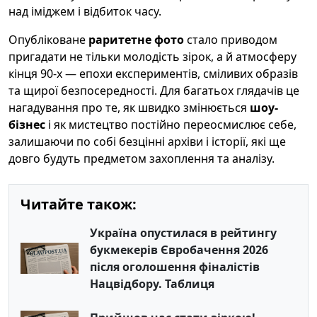
над іміджем і відбиток часу.
Опубліковане
раритетне фото
стало приводом
пригадати не тільки молодість зірок, а й атмосферу
кінця 90-х — епохи експериментів, сміливих образів
та щирої безпосередності. Для багатьох глядачів це
нагадування про те, як швидко змінюється
шоу-
бізнес
і як мистецтво постійно переосмислює себе,
залишаючи по собі безцінні архіви і історії, які ще
довго будуть предметом захоплення та аналізу.
Читайте також:
Україна опустилася в рейтингу
букмекерів Євробачення 2026
після оголошення фіналістів
Нацвідбору. Таблиця