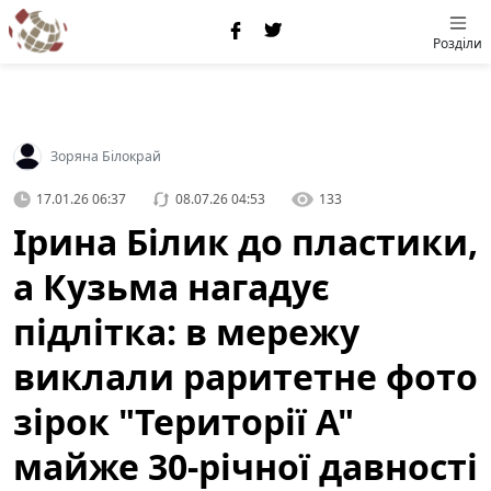
Розділи
Зоряна Білокрай
17.01.26 06:37
08.07.26 04:53
133
Ірина Білик до пластики,
а Кузьма нагадує
підлітка: в мережу
виклали раритетне фото
зірок "Території А"
майже 30-річної давності