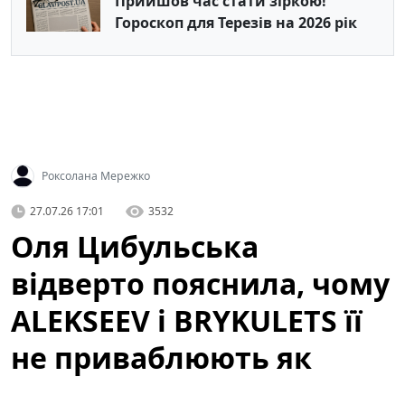
Прийшов час стати зіркою!
Гороскоп для Терезів на 2026 рік
Роксолана Мережко
27.07.26 17:01
3532
Оля Цибульська
відверто пояснила, чому
ALEKSEEV і BRYKULETS її
не приваблюють як
чоловіки