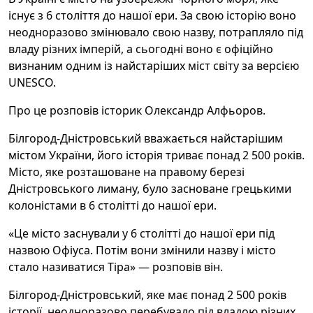
існує з 6 століття до нашої ери. За свою історію воно
неодноразово змінювало свою назву, потрапляло під
владу різних імперій, а сьогодні воно є офіційно
визнаним одним із найстаріших міст світу за версією
UNESCO.
Про це розповів історик Олександр Алфьоров.
Білгород-Дністровський вважається найстарішим
містом України, його історія триває понад 2 500 років.
Місто, яке розташоване на правому березі
Дністровського лиману, було засноване грецькими
колоністами в 6 столітті до нашої ери.
«Це місто заснували у 6 столітті до нашої ери під
назвою Офіуса. Потім вони змінили назву і місто
стало називатися Тіра» — розповів він.
Білгород-Дністровський, яке має понад 2 500 років
історії, неодноразово перебувало під владою різних