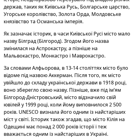
держав, таких як Київська Русь, Болгарське царство,
Угорське королівство, Золота Орда, Молдовське
князівство та Османська імперія.
Як зазначає історик, в часи Київської Русі місто мало
назву Білград (Білгород). Згодом його назва
змінилася на Аспрокастру, а пізніше на
Мальвокастро, Монкастро і Маврокастро.
За словами Алфьорова, в 13-14 століттях місто було
відоме під назвою Аккерман. Після того, як місто
увійшло до складу української держави в 1918 році,
воно зберегло свою назву. Пізніше, вже під ім’ям
Білгород-Дністровський, місто відзначило свій
ювілей у 1999 році, коли йому виповнилося 2 500
років. UNESCO визнала його одним із найстаріших
міст у світі. Історик також згадав, що місто Кілія на
Одещині має понад 2 000 років історії і теж
вважається одним із найстаріших в Україні.