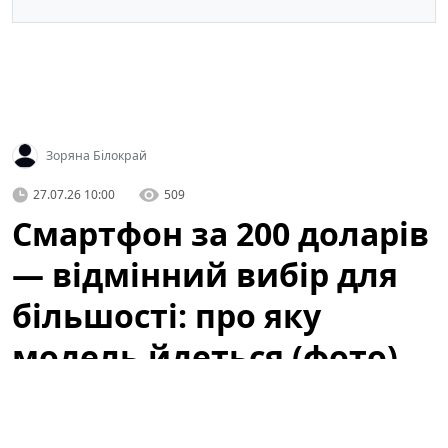
Зоряна Білокрай
27.07.26 10:00
509
Смартфон за 200 доларів
— відмінний вибір для
більшості: про яку
модель йдеться (фото)