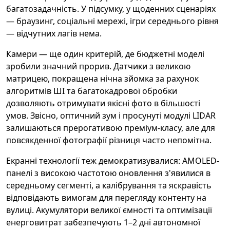
багатозадачність. У підсумку, у щоденних сценаріях
— браузинг, соціальні мережі, ігри середнього рівня
— відчутних лагів нема.
Камери — ще один критерій, де бюджетні моделі
зробили значний прорив. Датчики з великою
матрицею, покращена нічна зйомка за рахунок
алгоритмів ШІ та багатокадрової обробки
дозволяють отримувати якісні фото в більшості
умов. Звісно, оптичний зум і просунуті модулі LIDAR
залишаються прерогативою преміум-класу, але для
повсякденної фотографії різниця часто непомітна.
Екранні технології теж демократизувалися: AMOLED-
панелі з високою частотою оновлення з'явилися в
середньому сегменті, а калібрування та яскравість
відповідають вимогам для перегляду контенту на
вулиці. Акумулятори великої ємності та оптимізації
енерговитрат забезпечують 1–2 дні автономної