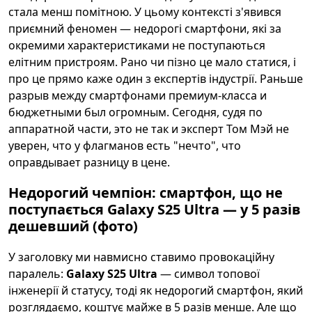
стала менш помітною. У цьому контексті з'явився
приємний феномен — недорогі смартфони, які за
окремими характеристиками не поступаються
елітним пристроям. Рано чи пізно це мало статися, і
про це прямо каже один з експертів індустрії. Раньше
разрыв между смартфонами премиум-класса и
бюджетными был огромным. Сегодня, судя по
аппаратной части, это не так и эксперт Том Мэй не
уверен, что у флагманов есть "нечто", что
оправдывает разницу в цене.
Недорогий чемпіон: смартфон, що не
поступається Galaxy S25 Ultra — у 5 разів
дешевший (фото)
У заголовку ми навмисно ставимо провокаційну
паралель:
Galaxy S25 Ultra
— символ топової
інженерії й статусу, тоді як недорогий смартфон, який
розглядаємо, коштує майже в 5 разів менше. Але що