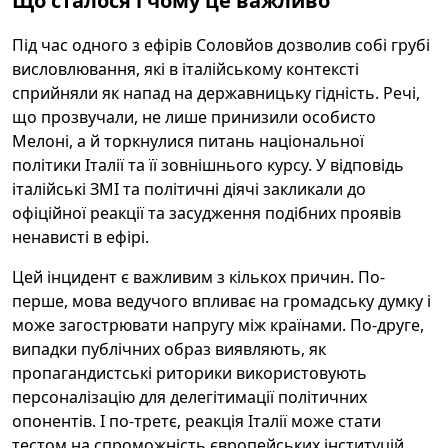
Що сталося і чому це важливо
Під час одного з ефірів Соловйов дозволив собі грубі
висловлювання, які в італійському контексті
сприйняли як напад на державницьку гідність. Речі,
що прозвучали, не лише принизили особисто
Мелоні, а й торкнулися питань національної
політики Італії та її зовнішнього курсу. У відповідь
італійські ЗМІ та політичні діячі закликали до
офіційної реакції та засудження подібних проявів
ненависті в ефірі.
Цей інцидент є важливим з кількох причин. По-
перше, мова ведучого впливає на громадську думку і
може загострювати напругу між країнами. По-друге,
випадки публічних образ виявляють, як
пропагандистські риторики використовують
персоналізацію для делегітимації політичних
опонентів. І по-третє, реакція Італії може стати
тестом на спроможність європейських інституцій