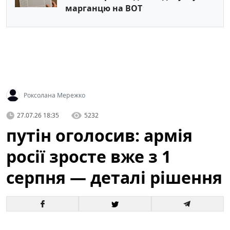
марганцю на ВОТ
Роксолана Мережко
27.07.26 18:35
5232
путін оголосив: армія
росії зросте вже з 1
серпня — деталі рішення