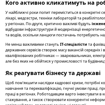
Кого активно кликатимуть на роб
У найближчі роки попит переміститься в конкретні с
лікарі, медсестри, техніки лабораторій та реабілітол
у регіонах. По-друге, критично важливі будуть
інжен
відбудови інфраструктури й модернізації енергетично
та водіїв, оскільки ланцюги постачань потребують на
Не менш важливими стануть
IT-спеціалісти
та фахівц
державних сервісів створює масу вакансій середніх і 
кваліфікованих робітниках — зварювальниках, електр
але без яких не обійтися у промисловості та будівницт
Як реагувати бізнесу та державі
Щоб пом'якшити наслідки кадрової кризи, потрібні компл
навчання та перекваліфікацію, гнучкі умови праці, п
праці в регіонах. Роботодавцям варто інвестувати в к
стажування, а також створювати конкурентні неформа