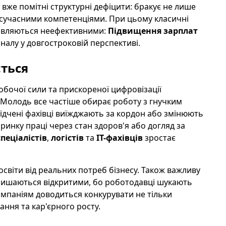
и вже помітні структурні дефіцити: бракує не лише
із сучасними компетенціями. При цьому класичні
виявляються неефективними:
Підвищення зарплат
алу у довгостроковій перспективі.
ється
обочої сили та прискореної цифровізації
 Молодь все частіше обирає роботу з гнучким
ідчені фахівці виїжджають за кордон або змінюють
 ринку праці через стан здоров'я або догляд за
пеціалістів
,
логістів
та
IT-фахівців
зростає
світи від реальних потреб бізнесу. Також важливу
 залишаються відкритими, бо роботодавці шукають
омпаніям доводиться конкурувати не тільки
ння та кар'єрного росту.