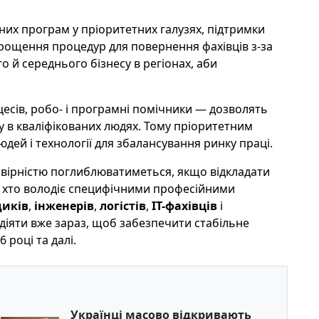
их програм у пріоритетних галузях, підтримки
спрощення процедур для повернення фахівців з-за
 й середнього бізнесу в регіонах, аби
есів, робо- і програмні помічники — дозволять
у в кваліфікованих людях. Тому пріоритетним
ей і технології для збалансування ринку праці.
овірністю поглиблюватиметься, якщо відкладати
х, хто володіє специфічними професійними
иків
,
інженерів
,
логістів
,
IT-фахівців
і
 діяти вже зараз, щоб забезпечити стабільне
 році та далі.
Українці масово відкривають