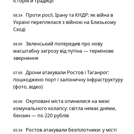
історія й традиції
Проти росії, Ірану та КНДР: як війна в
08:34
Україні переплелася з війною на Близькому
Сході
Зеленський попередив про нову
08:00
масштабну загрозу від путіна — термінове
звернення
Дрони атакували Ростов і Таганрог:
07:00
пошкоджено порт і залізничну інфраструктуру
(фото, відео)
Окуповані міста опинилися на межі
06:00
комунального колапсу: світла немає днями,
бензин — по 220 рублів
Ростов атакували безпілотники: у місті
05:34