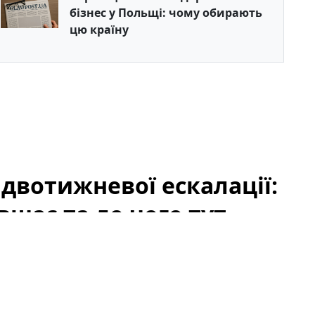
бізнес у Польщі: чому обирають
цю країну
 двотижневої ескалації:
вшає та до чого тут