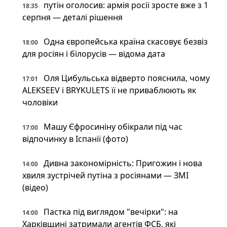
путін оголосив: армія росії зросте вже з 1
18:35
серпня — деталі рішення
Одна європейська країна скасовує безвіз
18:00
для росіян і білорусів — відома дата
Оля Цибульська відверто пояснила, чому
17:01
ALEKSEEV і BRYKULETS її не приваблюють як
чоловіки
Машу Єфросиніну обікрали під час
17:00
відпочинку в Іспанії (фото)
Дивна закономірність: Пригожин і нова
14:00
хвиля зустрічей путіна з росіянами — ЗМІ
(відео)
Пастка під виглядом "вечірки": на
14:00
Харківщині затримали агентів ФСБ, які