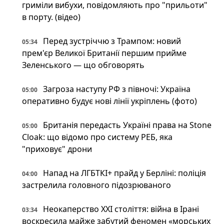
гриміли вибухи, повідомляють про "прильоти"
в порту. (відео)
Перед зустріччю з Трампом: новий
05:34
прем'єр Великої Британії першим прийме
Зеленського — що обговорять
Загроза наступу РФ з півночі: Україна
05:00
оперативно будує нові лінії укріплень (фото)
Британія передасть Україні права на Stone
05:00
Cloak: що відомо про систему РЕБ, яка
"приховує" дрони
Напад на ЛГБТКІ+ прайд у Берліні: поліція
04:00
застрелила головного підозрюваного
Неокаперство XXI століття: війна в Ірані
03:34
воскресила майже забутий феномен «морських