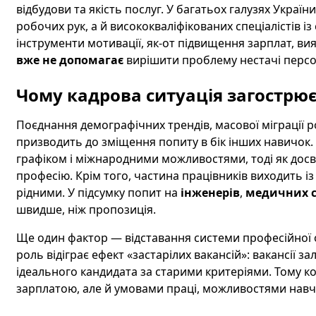
відбудови та якість послуг. У багатьох галузях Україн
робочих рук, а й висококваліфікованих спеціалістів 
інструменти мотивації, як-от підвищення зарплат, 
вже не допомагає
вирішити проблему нестачі персон
Чому кадрова ситуація загострю
Поєднання демографічних трендів, масової міграції р
призводить до зміщення попиту в бік інших навичок.
графіком і міжнародними можливостями, тоді як досв
професію. Крім того, частина працівників виходить із
рідними. У підсумку попит на
інженерів
,
медичних с
швидше, ніж пропозиція.
Ще один фактор — відставання системи професійної о
роль відіграє ефект «застарілих вакансій»: вакансії
ідеального кандидата за старими критеріями. Тому к
зарплатою, але й умовами праці, можливостями навча