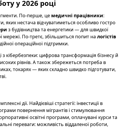
оту у 2026 році
егменти. По-перше, це
медичні працівники
:
оги, яких нестача відчуватиметься особливо гостро
ери
з будівництва та енергетики — для швидкої
ї мережі. По-третє, збільшиться попит на
логістів
дійної операційної підтримки.
і з кібербезпеки: цифрова трансформація бізнесу й
високих рівнів. А також збережеться потреба в
иках, токарях — яких складно швидко підготувати,
ві.
ексні дії. Найдієвіші стратегії: інвестиції в
рограми повернення мігрантів і стимулювання
орпоративні освітні програми, оплачувані курси та
льні переваги: можливість віддаленої роботи,