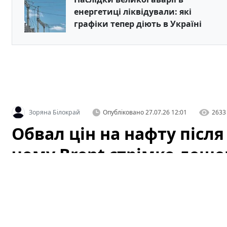
енергетиці ліквідували: які
графіки тепер діють в Україні
Зоряна Білокрай
Опубліковано
27.07.26 12:01
2633
Обвал цін на нафту після
чому Brent стрімко деше
атаки ДРГ у РФ