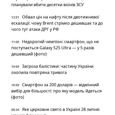
планували вбити десятки воїнів ЗСУ
Обвал цін на нафту після двотижневої
12:01
ескалації: чому Brent стрімко дешевшає та до
чого тут атаки ДРГ у РФ
Недорогий чемпіон: смартфон, що не
11:00
поступається Galaxy S25 Ultra — у 5 разів
дешевший (фото)
Загроза балістики: частину України
10:00
охопила повітряна тривога
Смартфон за 200 доларів — відмінний
10:00
вибір для більшості: про яку модель йдеться
(фото)
Яке церковне свято в Україні 28 липня:
08:34