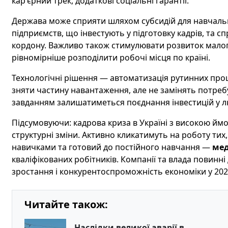
кар'єрний трек, додаткові соціальні гарантії.
Держава може сприяти шляхом субсидій для навчальн
підприємств, що інвестують у підготовку кадрів, та 
кордону. Важливо також стимулювати розвиток малого
рівномірніше розподілити робочі місця по країні.
Технологічні рішення — автоматизація рутинних проц
зняти частину навантаження, але не замінять потреб
завданням залишатиметься поєднання інвестицій у люд
Підсумовуючи: кадрова криза в Україні з високою йм
структурні зміни. Активно кликатимуть на роботу ти
навичками та готовий до постійного навчання —
мед
кваліфікованих робітників. Компанії та влада повинні
зростання і конкурентоспроможність економіки у 2026
Читайте також:
Наслідки великої аварії в