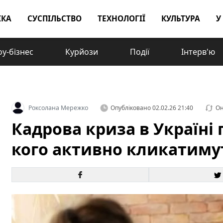
ІКА
СУСПІЛЬСТВО
ТЕХНОЛОГІЇ
КУЛЬТУРА
У
у-бізнес
Курйози
Події
Інтерв'ю
Роксолана Мережко
Опубліковано
02.02.26 21:40
Он
Кадрова криза в Україні
кого активно кликатимут