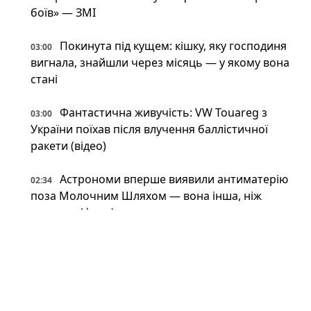
боїв» — ЗМІ
Покинута під кущем: кішку, яку господиня
03:00
вигнала, знайшли через місяць — у якому вона
стані
Фантастична живучість: VW Touareg з
03:00
України поїхав після влучення баллістичної
ракети (відео)
Астрономи вперше виявили антиматерію
02:34
поза Молочним Шляхом — вона інша, ніж
вважали (фото)
Патрульні встигли вибігти з авто перед
02:34
ударом: у Краматорську є поранений
Пожежна криза у Франції — Макрон
02:01