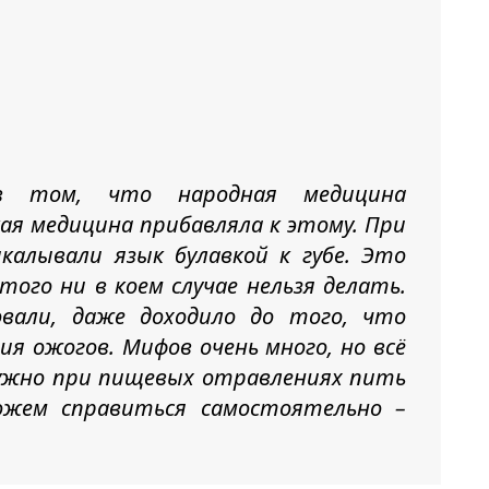
в том, что народная медицина
кая медицина прибавляла к этому. При
икалывали язык булавкой к губе. Это
ого ни в коем случае нельзя делать.
овали, даже доходило до того, что
ия ожогов. Мифов очень много, но всё
нужно при пищевых отравлениях пить
ожем справиться самостоятельно –