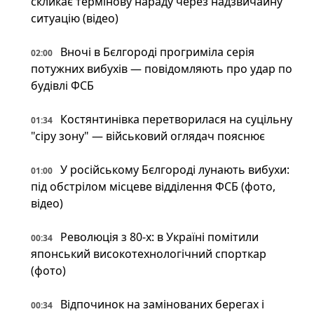
скликає термінову нараду через надзвичайну
ситуацію (відео)
Вночі в Бєлгороді прогриміла серія
02:00
потужних вибухів — повідомляють про удар по
будівлі ФСБ
Костянтинівка перетворилася на суцільну
01:34
"сіру зону" — військовий оглядач пояснює
У російському Бєлгороді лунають вибухи:
01:00
під обстрілом місцеве відділення ФСБ (фото,
відео)
Революція з 80-х: в Україні помітили
00:34
японський високотехнологічний спорткар
(фото)
Відпочинок на замінованих берегах і
00:34