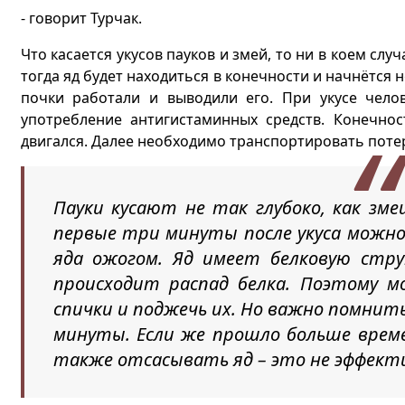
- говорит Турчак.
Что касается укусов пауков и змей, то ни в коем слу
тогда яд будет находиться в конечности и начнётся 
почки работали и выводили его. При укусе чело
употребление антигистаминных средств. Конечно
двигался. Далее необходимо транспортировать поте
Пауки кусают не так глубоко, как зме
первые три минуты после укуса можн
яда ожогом. Яд имеет белковую стр
происходит распад белка. Поэтому 
спички и поджечь их. Но важно помнит
минуты. Если же прошло больше време
также отсасывать яд – это не эффект