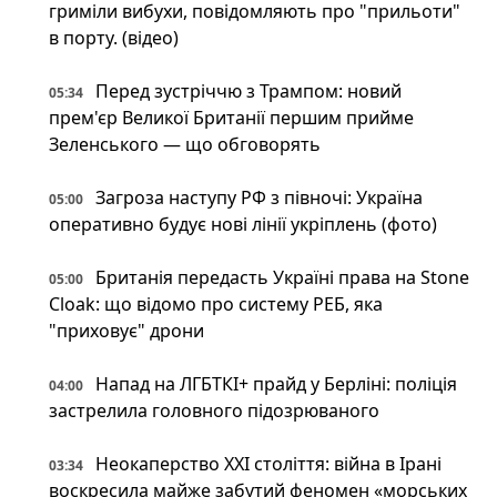
гриміли вибухи, повідомляють про "прильоти"
в порту. (відео)
Перед зустріччю з Трампом: новий
05:34
прем'єр Великої Британії першим прийме
Зеленського — що обговорять
Загроза наступу РФ з півночі: Україна
05:00
оперативно будує нові лінії укріплень (фото)
Британія передасть Україні права на Stone
05:00
Cloak: що відомо про систему РЕБ, яка
"приховує" дрони
Напад на ЛГБТКІ+ прайд у Берліні: поліція
04:00
застрелила головного підозрюваного
Неокаперство XXI століття: війна в Ірані
03:34
воскресила майже забутий феномен «морських