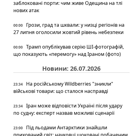
заблоковані порти: чим живе Одещина на тлі
нових атак
Грози, град та шквали: у низці регіонів на
00:00
27 липня оголосили жовтий рівень небезпеки
Трамп опублікував серію ШІ-фотографій,
00:00
що показують «перемогу» над Іраном (фото)
Новини: 26.07.2026
На російському Wildberries "зникли"
23:34
військові товари: що сталося насправді
Іран може відповісти Україні після удару
23:34
по судну: експерт назвав можливі сценарії
Під льодами Антарктики знайшли
23:00
прихований світ: науковці шоковані побаченим