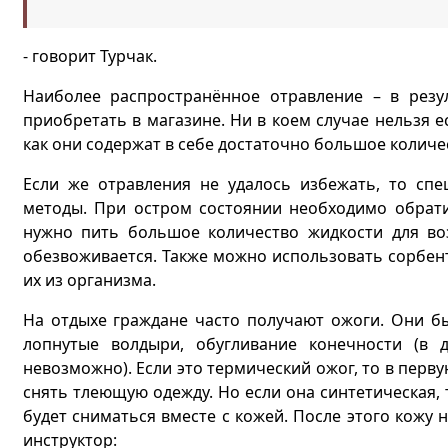
- говорит Турчак.
Наиболее распространённое отравление – в резу
приобретать в магазине. Ни в коем случае нельзя е
как они содержат в себе достаточно большое количе
Если же отравления не удалось избежать, то спе
методы. При остром состоянии необходимо обратит
нужно пить большое количество жидкости для воз
обезвоживается. Также можно использовать сорбент
их из организма.
На отдыхе граждане часто получают ожоги. Они бы
лопнутые волдыри, обугливание конечности (в 
невозможно). Если это термический ожог, то в перв
снять тлеющую одежду. Но если она синтетическая, т
будет сниматься вместе с кожей. После этого кожу 
инструктор: