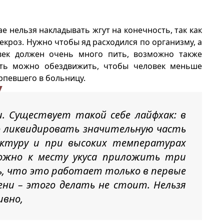
чае нельзя накладывать жгут на конечность, так как
некроз. Нужно чтобы яд расходился по организму, а
век должен очень много пить, возможно также
сть можно обездвижить, чтобы человек меньше
рпевшего в больницу.
и. Существует такой себе лайфхак: в
о ликвидировать значительную часть
уктуру и при высоких температурах
можно к месту укуса приложить три
ь, что это работает только в первые
ни – этого делать не стоит. Нельзя
ивно,