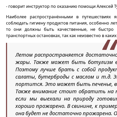
- говорит инструктор по оказанию помощи Алексей Т
Наиболее распространёнными в путешествиях я
соблюдать гигиену продуктов питания, особенно лет
то они должны быть качественные, не быстро п
транспортных остановках, так как неизвестно в каких
Летом распространяется достаточно 
жары. Также может быть ботулизм в 
Поэтому лучше брать с собой проду
салаты, бутерброды с маслом и т.д.
портится. Это может быть печенье, в
Также внимание стоит обратить на п
если мы выехали на природу готов
хорошо прожарено. В свинине, к приме
она будет не достаточно прожарена.