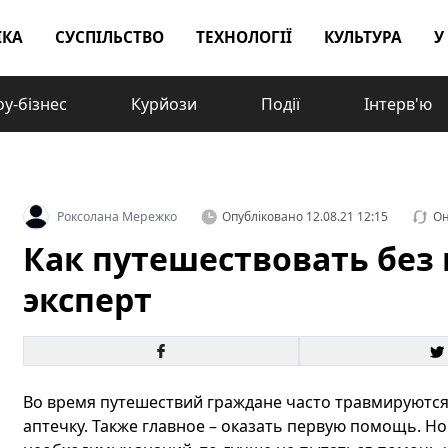
ІКА
СУСПІЛЬСТВО
ТЕХНОЛОГІЇ
КУЛЬТУРА
У
у-бізнес
Курйози
Події
Інтерв'ю
Роксолана Мережко
Опубліковано
12.08.21 12:15
Он
Как путешествовать без 
эксперт
Во время путешествий граждане часто травмируются.
аптечку. Также главное – оказать первую помощь. Но