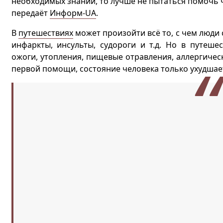
необходимых знаний, то лучше не пытаться помочь ч
передаёт
Информ-UA
.
В
путешествиях
может произойти всё то, с чем люди 
инфаркты, инсульты, судороги и т.д. Но в путеше
ожоги, утопления, пищевые отравления, аллергическ
первой помощи, состояние человека только ухудшае