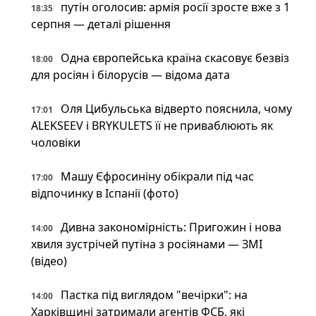
путін оголосив: армія росії зросте вже з 1
18:35
серпня — деталі рішення
Одна європейська країна скасовує безвіз
18:00
для росіян і білорусів — відома дата
Оля Цибульська відверто пояснила, чому
17:01
ALEKSEEV і BRYKULETS її не приваблюють як
чоловіки
Машу Єфросиніну обікрали під час
17:00
відпочинку в Іспанії (фото)
Дивна закономірність: Пригожин і нова
14:00
хвиля зустрічей путіна з росіянами — ЗМІ
(відео)
Пастка під виглядом "вечірки": на
14:00
Харківщині затримали агентів ФСБ, які