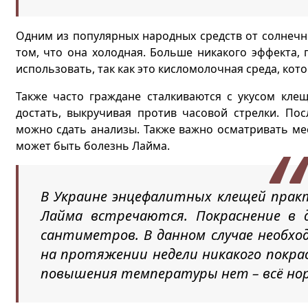
Одним из популярных народных средств от солнечны
том, что она холодная. Больше никакого эффекта, 
использовать, так как это кисломолочная среда, кото
Также часто граждане сталкиваются с укусом клещ
достать, выкручивая против часовой стрелки. Пос
можно сдать анализы. Также важно осматривать мес
может быть болезнь Лайма.
В Украине энцефалитных клещей практ
Лайма встречаются. Покраснение в
сантиметров. В данном случае необхо
на протяжении недели никакого покрас
повышения температуры нет – всё нор