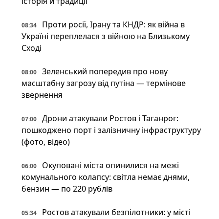
історія й традиції
Проти росії, Ірану та КНДР: як війна в
08:34
Україні переплелася з війною на Близькому
Сході
Зеленський попередив про нову
08:00
масштабну загрозу від путіна — термінове
звернення
Дрони атакували Ростов і Таганрог:
07:00
пошкоджено порт і залізничну інфраструктуру
(фото, відео)
Окуповані міста опинилися на межі
06:00
комунального колапсу: світла немає днями,
бензин — по 220 рублів
Ростов атакували безпілотники: у місті
05:34