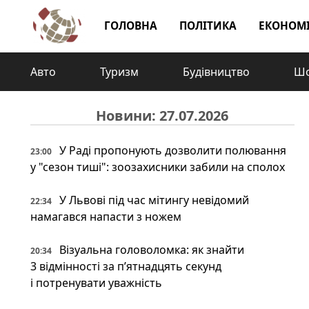
ГОЛОВНА
ПОЛІТИКА
ЕКОНОМ
Авто
Туризм
Будівництво
Шо
Новини: 27.07.2026
У Раді пропонують дозволити полювання
23:00
у "сезон тиші": зоозахисники забили на сполох
У Львові під час мітингу невідомий
22:34
намагався напасти з ножем
Візуальна головоломка: як знайти
20:34
3 відмінності за п’ятнадцять секунд
і потренувати уважність