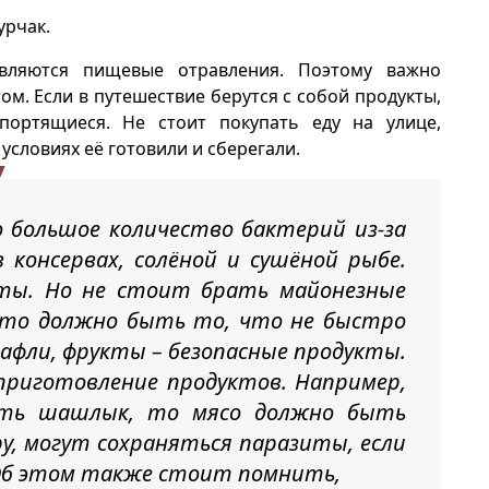
урчак.
вляются пищевые отравления. Поэтому важно
ом. Если в путешествие берутся с собой продукты,
ортящиеся. Не стоит покупать еду на улице,
 условиях её готовили и сберегали.
большое количество бактерий из-за
консервах, солёной и сушёной рыбе.
кты. Но не стоит брать майонезные
 Это должно быть то, что не быстро
афли, фрукты – безопасные продукты.
риготовление продуктов. Например,
ить шашлык, то мясо должно быть
ру, могут сохраняться паразиты, если
 Об этом также стоит помнить,