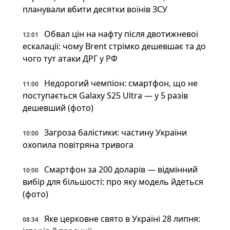
планували вбити десятки воїнів ЗСУ
Обвал цін на нафту після двотижневої
12:01
ескалації: чому Brent стрімко дешевшає та до
чого тут атаки ДРГ у РФ
Недорогий чемпіон: смартфон, що не
11:00
поступається Galaxy S25 Ultra — у 5 разів
дешевший (фото)
Загроза балістики: частину України
10:00
охопила повітряна тривога
Смартфон за 200 доларів — відмінний
10:00
вибір для більшості: про яку модель йдеться
(фото)
Яке церковне свято в Україні 28 липня:
08:34