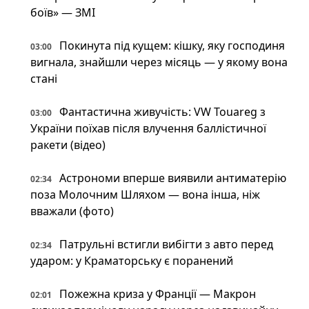
боїв» — ЗМІ
Покинута під кущем: кішку, яку господиня
03:00
вигнала, знайшли через місяць — у якому вона
стані
Фантастична живучість: VW Touareg з
03:00
України поїхав після влучення баллістичної
ракети (відео)
Астрономи вперше виявили антиматерію
02:34
поза Молочним Шляхом — вона інша, ніж
вважали (фото)
Патрульні встигли вибігти з авто перед
02:34
ударом: у Краматорську є поранений
Пожежна криза у Франції — Макрон
02:01