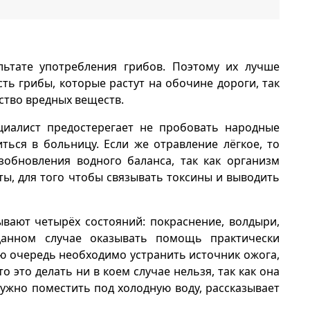
льтате употребления грибов. Поэтому их лучше
сть грибы, которые растут на обочине дороги, так
ство вредных веществ.
циалист предостерегает не пробовать народные
ься в больницу. Если же отравление лёгкое, то
обновления водного баланса, так как организм
ы, для того чтобы связывать токсины и выводить
вают четырёх состояний: покраснение, волдыри,
данном случае оказывать помощь практически
ую очередь необходимо устранить источник ожога,
о это делать ни в коем случае нельзя, так как она
нужно поместить под холодную воду, рассказывает