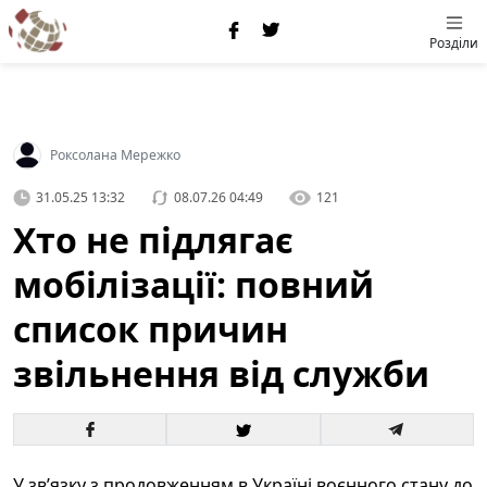
Розділи
Роксолана Мережко
31.05.25 13:32
08.07.26 04:49
121
Хто не підлягає
мобілізації: повний
список причин
звільнення від служби
У зв’язку з продовженням в Україні воєнного стану до