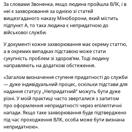
За словами Звоненка, якщо людина пройшла ВЛК, і в
неї є захворювання за однією зі статей
вищезгаданого наказу Міноборони, який містить
підпункт А, то така людина є непридатною до
військової служби.
У документі кожне захворювання має окрему статтю,
а в окремих випадках підставою може стати
сукупність проблем зі здоров’ям. Тоді людину
направляють на додаткові обстеження.
«Загалом визначення ступеня придатності до служби
— дуже індивідуальний процес, оскільки підстави для
надання статусу „Непридатний“ можуть бути дуже
різні. У моїй практиці часто зверталися з запитом
про оформлення непридатності через епілептичні
напади. Якщо таке захворювання буде підтверджено
під час проходження ВЛК, особа може бути визнана
непридатною».